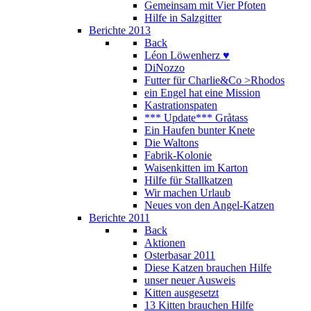
Gemeinsam mit Vier Pfoten
Hilfe in Salzgitter
Berichte 2013
Back
Léon Löwenherz ♥
DiNozzo
Futter für Charlie&Co >Rhodos
ein Engel hat eine Mission
Kastrationspaten
*** Update*** Gråtass
Ein Haufen bunter Knete
Die Waltons
Fabrik-Kolonie
Waisenkitten im Karton
Hilfe für Stallkatzen
Wir machen Urlaub
Neues von den Angel-Katzen
Berichte 2011
Back
Aktionen
Osterbasar 2011
Diese Katzen brauchen Hilfe
unser neuer Ausweis
Kitten ausgesetzt
13 Kitten brauchen Hilfe