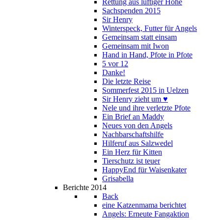
Rettung aus luftiger Höhe
Sachspenden 2015
Sir Henry
Winterspeck, Futter für Angels
Gemeinsam statt einsam
Gemeinsam mit Iwon
Hand in Hand, Pfote in Pfote
5 vor 12
Danke!
Die letzte Reise
Sommerfest 2015 in Uelzen
Sir Henry zieht um ♥
Nele und ihre verletzte Pfote
Ein Brief an Maddy
Neues von den Angels
Nachbarschaftshilfe
Hilferuf aus Salzwedel
Ein Herz für Kitten
Tierschutz ist teuer
HappyEnd für Waisenkater
Grisabella
Berichte 2014
Back
eine Katzenmama berichtet
Angels: Erneute Fangaktion