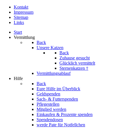
Kontakt
Impressum
Sitemap
Links
Start
Vermittlung
Back
Unsere Katzen
Back
Zuhause gesucht
Glücklich vermittelt
Sternenkatzen †
Vermittlungsablauf
Hilfe
Back
Eure Hilfe im Überblick
Geldspenden
Sach- & Futterspenden
Pflegestellen
Mitglied werden
Einkaufen & Prozente spenden
Spendendosen
werde Pate für Notfellchen