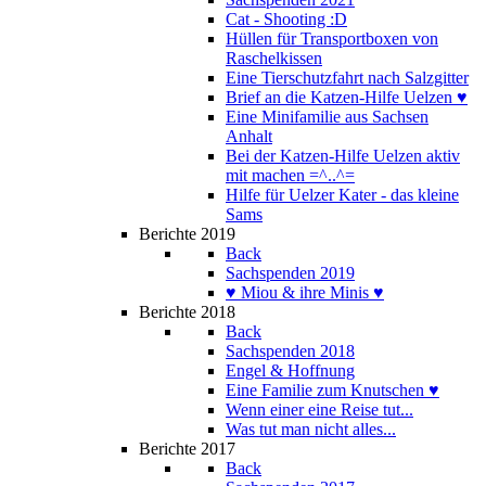
Cat - Shooting :D
Hüllen für Transportboxen von
Raschelkissen
Eine Tierschutzfahrt nach Salzgitter
Brief an die Katzen-Hilfe Uelzen ♥
Eine Minifamilie aus Sachsen
Anhalt
Bei der Katzen-Hilfe Uelzen aktiv
mit machen =^..^=
Hilfe für Uelzer Kater - das kleine
Sams
Berichte 2019
Back
Sachspenden 2019
♥ Miou & ihre Minis ♥
Berichte 2018
Back
Sachspenden 2018
Engel & Hoffnung
Eine Familie zum Knutschen ♥
Wenn einer eine Reise tut...
Was tut man nicht alles...
Berichte 2017
Back