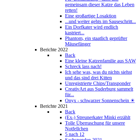
gemeinsam dieser Katze das Leben
retten!
Eine großartige Losaktion
...und weiter gehts im Sauseschritt...
Ein Dorfkater wird endlich
kastriert...
Phantom, ein staatlich geprüfter
Mäusefänger
Berichte 2022
Back
Eine kleine Katzenfamilie aus SAW
Schreck lass nach!
Ich sehe was, was du nichts siehst
und das sind drei Kitten
Unregistrierte Chips/Transponder
CreativArt aus Suderburg sammelt
für...
Onyx - schwarzer Sonnenschein ☀
Berichte 2021
Back
(Ex-) Streunerkater Minki erzählt
Tolle Überraschung für unsere
Notfellchen
5 nach 12
Sachspenden 2021