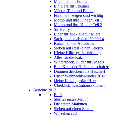
Miau, ich bin Emma
Ein Herz für Streuner
Valeria, Tara und Benita
Fundtieranzeigen sind wichtig
Momo und ihre Kinder Teil 1
Momo und ihre Kinder Teil 2
Sir Henry
Einer für alle - alle für Mietz!
Sachspenden ab dem 20.09.14
Katzen an der Autobahn
Sieben auf (fast) einen Streich
Kleine Hilfe, große Wirkung
Alles für die Katz'
Winterspeck, Futter für Angels
Eine Kette der Hilfsbereitschaft ♥
Daumen drücken fürs Hascherl
Unser Weihnachtswunder 2014
kleine Katze, großes Herz
Überblick: Kastrationsaktionen
Berichte 2012
Back
Steffies erstes Mal ;-)
Die ersten Maikitten
Sieben auf einen Streich
Wir sehen rot!