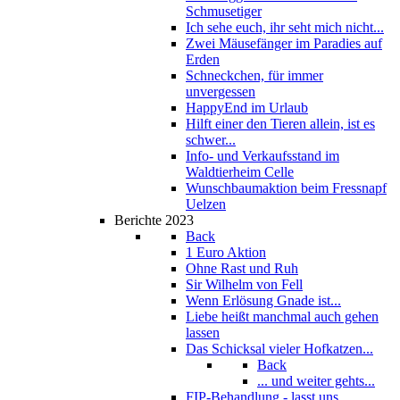
Schmusetiger
Ich sehe euch, ihr seht mich nicht...
Zwei Mäusefänger im Paradies auf
Erden
Schneckchen, für immer
unvergessen
HappyEnd im Urlaub
Hilft einer den Tieren allein, ist es
schwer...
Info- und Verkaufsstand im
Waldtierheim Celle
Wunschbaumaktion beim Fressnapf
Uelzen
Berichte 2023
Back
1 Euro Aktion
Ohne Rast und Ruh
Sir Wilhelm von Fell
Wenn Erlösung Gnade ist...
Liebe heißt manchmal auch gehen
lassen
Das Schicksal vieler Hofkatzen...
Back
... und weiter gehts...
FIP-Behandlung - lasst uns