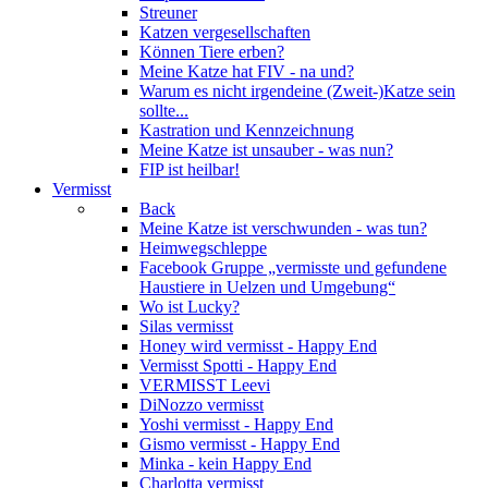
Streuner
Katzen vergesellschaften
Können Tiere erben?
Meine Katze hat FIV - na und?
Warum es nicht irgendeine (Zweit-)Katze sein
sollte...
Kastration und Kennzeichnung
Meine Katze ist unsauber - was nun?
FIP ist heilbar!
Vermisst
Back
Meine Katze ist verschwunden - was tun?
Heimwegschleppe
Facebook Gruppe „vermisste und gefundene
Haustiere in Uelzen und Umgebung“
Wo ist Lucky?
Silas vermisst
Honey wird vermisst - Happy End
Vermisst Spotti - Happy End
VERMISST Leevi
DiNozzo vermisst
Yoshi vermisst - Happy End
Gismo vermisst - Happy End
Minka - kein Happy End
Charlotta vermisst