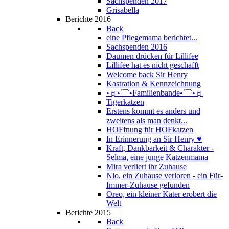
Sachspenden 2017
Grisabella
Berichte 2016
Back
eine Pflegemama berichtet...
Sachspenden 2016
Daumen drücken für Lillifee
Lillifee hat es nicht geschafft
Welcome back Sir Henry
Kastration & Kennzeichnung
•☼•´¯`•Familienbande•´¯`•☼
Tigerkatzen
Erstens kommt es anders und
zweitens als man denkt...
HOFfnung für HOFkatzen
In Erinnerung an Sir Henry ♥
Kraft, Dankbarkeit & Charakter -
Selma, eine junge Katzenmama
Mira verliert ihr Zuhause
Nio, ein Zuhause verloren - ein Für-
Immer-Zuhause gefunden
Oreo, ein kleiner Kater erobert die
Welt
Berichte 2015
Back