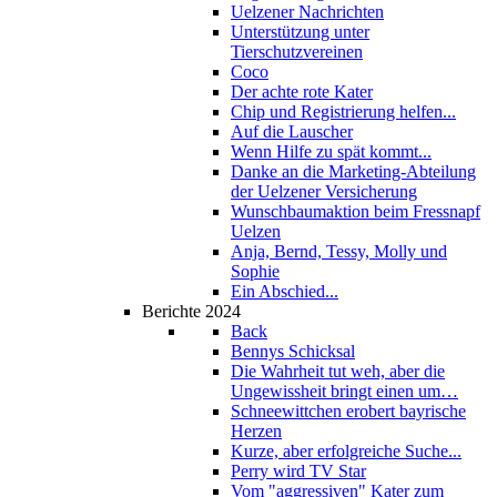
Uelzener Nachrichten
Unterstützung unter
Tierschutzvereinen
Coco
Der achte rote Kater
Chip und Registrierung helfen...
Auf die Lauscher
Wenn Hilfe zu spät kommt...
Danke an die Marketing-Abteilung
der Uelzener Versicherung
Wunschbaumaktion beim Fressnapf
Uelzen
Anja, Bernd, Tessy, Molly und
Sophie
Ein Abschied...
Berichte 2024
Back
Bennys Schicksal
Die Wahrheit tut weh, aber die
Ungewissheit bringt einen um…
Schneewittchen erobert bayrische
Herzen
Kurze, aber erfolgreiche Suche...
Perry wird TV Star
Vom "aggressiven" Kater zum