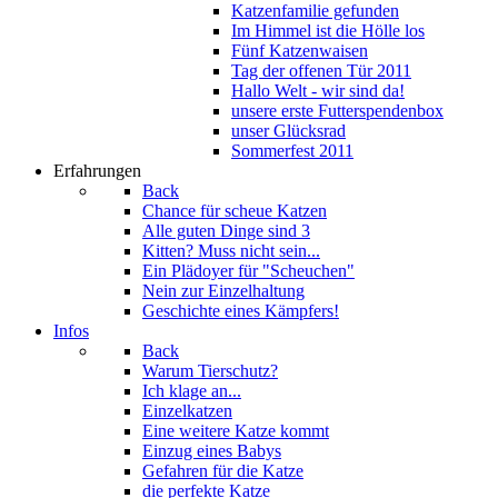
Katzenfamilie gefunden
Im Himmel ist die Hölle los
Fünf Katzenwaisen
Tag der offenen Tür 2011
Hallo Welt - wir sind da!
unsere erste Futterspendenbox
unser Glücksrad
Sommerfest 2011
Erfahrungen
Back
Chance für scheue Katzen
Alle guten Dinge sind 3
Kitten? Muss nicht sein...
Ein Plädoyer für "Scheuchen"
Nein zur Einzelhaltung
Geschichte eines Kämpfers!
Infos
Back
Warum Tierschutz?
Ich klage an...
Einzelkatzen
Eine weitere Katze kommt
Einzug eines Babys
Gefahren für die Katze
die perfekte Katze