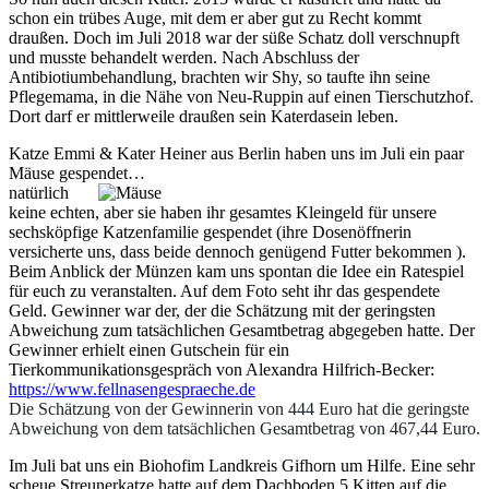
schon ein trübes Auge, mit dem er aber gut zu Recht kommt
draußen. Doch im Juli 2018 war der süße Schatz doll verschnupft
und musste behandelt werden. Nach Abschluss der
Antibiotiumbehandlung, brachten wir Shy, so taufte ihn seine
Pflegemama, in die Nähe von Neu-Ruppin auf einen Tierschutzhof.
Dort darf er mittlerweile draußen sein Katerdasein leben.
Katze Emmi & Kater Heiner aus Berlin haben uns im Juli ein paar
Mäuse gespendet…
natürlich
keine echten, aber sie haben ihr gesamtes Kleingeld für unsere
sechsköpfige Katzenfamilie gespendet (ihre Dosenöffnerin
versicherte uns, dass beide dennoch genügend Futter bekommen ).
Beim Anblick der Münzen kam uns spontan die Idee ein Ratespiel
für euch zu veranstalten. Auf dem Foto seht ihr das gespendete
Geld. Gewinner war der, der die Schätzung mit der geringsten
Abweichung zum tatsächlichen Gesamtbetrag abgegeben hatte. Der
Gewinner erhielt einen Gutschein für ein
Tierkommunikationsgespräch von Alexandra Hilfrich-Becker:
https://www.fellnasengespraeche.de
Die Schätzung von der Gewinnerin von 444 Euro hat die geringste
Abweichung von dem tatsächlichen Gesamtbetrag von 467,44 Euro.
Im Juli bat uns ein Biohofim Landkreis Gifhorn um Hilfe. Eine sehr
scheue Streunerkatze hatte auf dem Dachboden 5 Kitten auf die