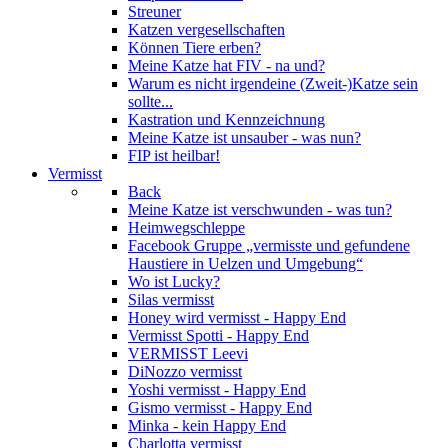
Streuner
Katzen vergesellschaften
Können Tiere erben?
Meine Katze hat FIV - na und?
Warum es nicht irgendeine (Zweit-)Katze sein
sollte...
Kastration und Kennzeichnung
Meine Katze ist unsauber - was nun?
FIP ist heilbar!
Vermisst
Back
Meine Katze ist verschwunden - was tun?
Heimwegschleppe
Facebook Gruppe „vermisste und gefundene
Haustiere in Uelzen und Umgebung“
Wo ist Lucky?
Silas vermisst
Honey wird vermisst - Happy End
Vermisst Spotti - Happy End
VERMISST Leevi
DiNozzo vermisst
Yoshi vermisst - Happy End
Gismo vermisst - Happy End
Minka - kein Happy End
Charlotta vermisst