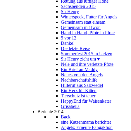
Rettung aus luftiger Höhe
Sachspenden 2015
Sir Henry
Winterspeck, Futter für Angels
Gemeinsam statt einsam
Gemeinsam mit Iwon
Hand in Hand, Pfote in Pfote
5 vor 12
Danke!
Die letzte Reise
Sommerfest 2015 in Uelzen
Sir Henry zieht um ♥
Nele und ihre verletzte Pfote
Ein Brief an Maddy
Neues von den Angels
Nachbarschaftshilfe
Hilferuf aus Salzwedel
Ein Herz für Kitten
Tierschutz ist teuer
HappyEnd für Waisenkater
Grisabella
Berichte 2014
Back
eine Katzenmama berichtet
Angels: Erneute Fangaktion