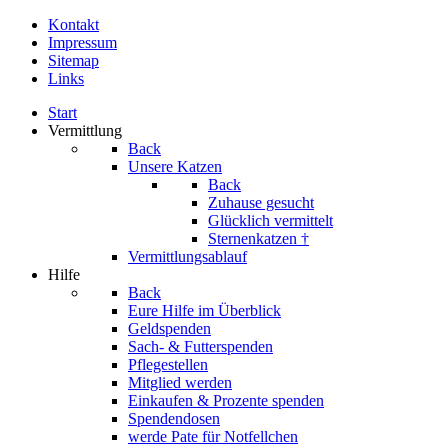
Kontakt
Impressum
Sitemap
Links
Start
Vermittlung
Back
Unsere Katzen
Back
Zuhause gesucht
Glücklich vermittelt
Sternenkatzen †
Vermittlungsablauf
Hilfe
Back
Eure Hilfe im Überblick
Geldspenden
Sach- & Futterspenden
Pflegestellen
Mitglied werden
Einkaufen & Prozente spenden
Spendendosen
werde Pate für Notfellchen