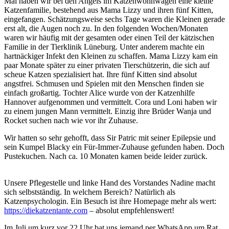
Mai haben wir bei den Angels im Katzenwohnwagen eine kleine
Katzenfamilie, bestehend aus Mama Lizzy und ihren fünf Kitten,
eingefangen. Schätzungsweise sechs Tage waren die Kleinen gerade
erst alt, die Augen noch zu. In den folgenden Wochen/Monaten
waren wir häufig mit der gesamten oder einen Teil der kätzischen
Familie in der Tierklinik Lüneburg. Unter anderem machte ein
hartnäckiger Infekt den Kleinen zu schaffen. Mama Lizzy kam ein
paar Monate später zu einer privaten Tierschützerin, die sich auf
scheue Katzen spezialisiert hat. Ihre fünf Kitten sind absolut
angstfrei. Schmusen und Spielen mit den Menschen finden sie
einfach großartig. Tochter Alice wurde von der Katzenhilfe
Hannover aufgenommen und vermittelt. Cora und Loni haben wir
zu einem jungen Mann vermittelt. Einzig ihre Brüder Wanja und
Rocket suchen nach wie vor ihr Zuhause.
Wir hatten so sehr gehofft, dass Sir Patric mit seiner Epilepsie und
sein Kumpel Blacky ein Für-Immer-Zuhause gefunden haben. Doch
Pustekuchen. Nach ca. 10 Monaten kamen beide leider zurück.
Unsere Pflegestelle und linke Hand des Vorstandes Nadine macht
sich selbstständig. In welchem Bereich? Natürlich als
Katzenpsychologin. Ein Besuch ist ihre Homepage mehr als wert:
https://diekatzentante.com
– absolut empfehlenswert!
Im Juli um kurz vor 22 Uhr bat uns jemand per WhatsApp um Rat.