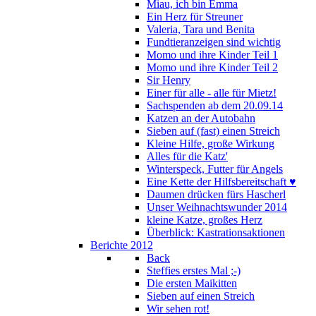
Miau, ich bin Emma
Ein Herz für Streuner
Valeria, Tara und Benita
Fundtieranzeigen sind wichtig
Momo und ihre Kinder Teil 1
Momo und ihre Kinder Teil 2
Sir Henry
Einer für alle - alle für Mietz!
Sachspenden ab dem 20.09.14
Katzen an der Autobahn
Sieben auf (fast) einen Streich
Kleine Hilfe, große Wirkung
Alles für die Katz'
Winterspeck, Futter für Angels
Eine Kette der Hilfsbereitschaft ♥
Daumen drücken fürs Hascherl
Unser Weihnachtswunder 2014
kleine Katze, großes Herz
Überblick: Kastrationsaktionen
Berichte 2012
Back
Steffies erstes Mal ;-)
Die ersten Maikitten
Sieben auf einen Streich
Wir sehen rot!