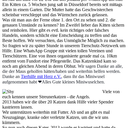
Ein Kitten ca. 5 Wochen jung saß in Düsseldorf bereits seit mittags
allein in einem Garten. Die Mutter hatte das Geschwisterchen
scheinbar verschleppt und das Würmchen zurück gelassen.
Was rät man aus der Ferne ohne 1. den Ort zu sehen und 2. die
genauen Umstände zu kennen? Im Zweifel lieber das Kitten sichern
und reinholen. Hier gibt es evtl. kein richtiges oder falsches
Handeln, sondern schlicht eine Entscheidung zu treffen und das
Beste hoffen. Wir versuchten, das Unmögliche Möglich zu machen.
So fragten wir zu später Stunde in unserem Tierschutz-Netzwerk um
Hilfe. Eine WhatsApp Gruppe mit vielen tollen Vereinen und
Tierschützern. Eine von ihnen organisierte gerade mal ca. 10km
entfernt vom Fundort eine Pflegestelle. Das Katzenkind kam so
noch am gleichen Abend in deren Obhut.
Wir sagen Danke an alle,
die der Maus geholfen hätten/haben und weiterhin helfen werden.
Danke an
Tierhilfe mit Herz e.V.
, dass ihr das Miniwusel
aufgenommen habt
❤
Alles Gute kleines Miniwuselchen.
Viele von
euch kennen unsere Streunerkatzen - die Angels.
2013 haben wir die über 20 Katzen dank Hilfe vieler Spender
kastrieren lassen.
Wir unterstützen weiterhin mit Futter. Ab und an gibt es mal
Neuzugänge, kranke oder verletzte Katzen, um die wir uns
kümmern.
So nun auch diesen Kater. 2013 wurde er kastriert und hatte da