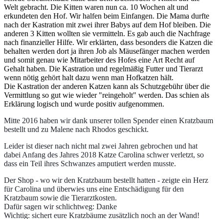
Welt gebracht. Die Kitten waren nun ca. 10 Wochen alt und
erkundeten den Hof. Wir halfen beim Einfangen. Die Mama durfte
nach der Kastration mit zwei ihrer Babys auf dem Hof bleiben. Die
anderen 3 Kitten wollten sie vermitteln. Es gab auch die Nachfrage
nach finanzieller Hilfe. Wir erklärten, dass besonders die Katzen die
behalten werden dort ja ihren Job als Mäusefänger machen werden
und somit genau wie Mitarbeiter des Hofes eine Art Recht auf
Gehalt haben. Die Kastration und regelmäßig Futter und Tierarzt
wenn nötig gehört halt dazu wenn man Hofkatzen hält.
Die Kastration der anderen Katzen kann als Schutzgebühr über die
Vermittlung so gut wie wieder "reingeholt" werden. Das schien als
Erklärung logisch und wurde positiv aufgenommen.
Mitte 2016 haben wir dank unserer tollen Spender einen Kratzbaum
bestellt und zu Malene nach Rhodos geschickt.
Leider ist dieser nach nicht mal zwei Jahren gebrochen und hat
dabei Anfang des Jahres 2018 Katze Carolina schwer verletzt, so
dass ein Teil ihres Schwanzes amputiert werden musste.
Der Shop - wo wir den Kratzbaum bestellt hatten - zeigte ein Herz
für Carolina und überwies uns eine Entschädigung für den
Kratzbaum sowie die Tierarztkosten.
Dafür sagen wir schlichtweg: Danke
Wichtig: sichert eure Kratzbäume zusätzlich noch an der Wand!