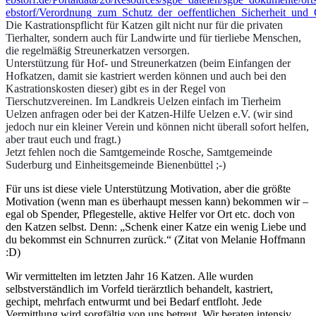
ebstorf/Verordnung_zum_Schutz_der_oeffentlichen_Sicherheit_un
Die Kastrationspflicht für Katzen gilt nicht nur für die privaten
Tierhalter, sondern auch für Landwirte und für tierliebe Menschen,
die regelmäßig Streunerkatzen versorgen.
Unterstützung für Hof- und Streunerkatzen (beim Einfangen der
Hofkatzen, damit sie kastriert werden können und auch bei den
Kastrationskosten dieser) gibt es in der Regel von
Tierschutzvereinen. Im Landkreis Uelzen einfach im Tierheim
Uelzen anfragen oder bei der Katzen-Hilfe Uelzen e.V. (wir sind
jedoch nur ein kleiner Verein und können nicht überall sofort helfen,
aber traut euch und fragt.)
Jetzt fehlen noch die Samtgemeinde Rosche, Samtgemeinde
Suderburg und Einheitsgemeinde Bienenbüttel ;-)
Für uns ist diese viele Unterstützung Motivation, aber die größte
Motivation (wenn man es überhaupt messen kann) bekommen wir –
egal ob Spender, Pflegestelle, aktive Helfer vor Ort etc. doch von
den Katzen selbst. Denn: „Schenk einer Katze ein wenig Liebe und
du bekommst ein Schnurren zurück.“ (Zitat von Melanie Hoffmann
:D)
Wir vermittelten im letzten Jahr 16 Katzen. Alle wurden
selbstverständlich im Vorfeld tierärztlich behandelt, kastriert,
gechipt, mehrfach entwurmt und bei Bedarf entfloht. Jede
Vermittlung wird sorgfältig von uns betreut. Wir beraten intensiv,