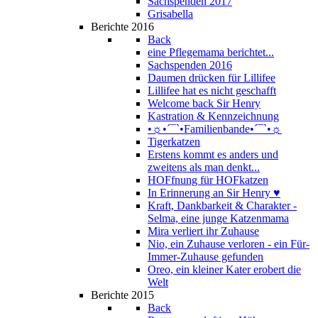
Sachspenden 2017
Grisabella
Berichte 2016
Back
eine Pflegemama berichtet...
Sachspenden 2016
Daumen drücken für Lillifee
Lillifee hat es nicht geschafft
Welcome back Sir Henry
Kastration & Kennzeichnung
•☼•´¯`•Familienbande•´¯`•☼
Tigerkatzen
Erstens kommt es anders und
zweitens als man denkt...
HOFfnung für HOFkatzen
In Erinnerung an Sir Henry ♥
Kraft, Dankbarkeit & Charakter -
Selma, eine junge Katzenmama
Mira verliert ihr Zuhause
Nio, ein Zuhause verloren - ein Für-
Immer-Zuhause gefunden
Oreo, ein kleiner Kater erobert die
Welt
Berichte 2015
Back