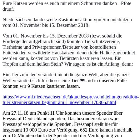
Eure Katzen werden es euch mit einem Schnurren danken - Pfote
drauf.
Niedersachsen: landesweite Kastrationsaktion von Streunerkatzen
vom 01. November bis 15. Dezember 2018
Vom 01. November bis 15. Dezember 2018 (bzw. sobald die
Fördergelder aufgebraucht sind) konnten Tierschutzvereine,
Tierheime und Privatpersonen/Betreuer von kontrollierten
Futterstellen verwilderte Hauskatzen, denen kein Halter zugeordnet
werden kann, kostenlos von Tierärzten kastrieren lassen. Ein
Tropfen auf dem heißen Stein? Wir sagen: es ist ein Anfang, denn:
Ein Tier zu retten verändert nicht die ganze Welt, aber die ganze
Welt verändert sich für dieses eine Tier
❤
Und in unserem Falle
konnten wir 9 Katzen kastrieren lassen.
https://www.ml.niedersachsen.de/aktuelles/pressemitteilungen/aktion-
fuer-streunerkatzen-beginnt-am-1-november-170366.html
Am 27.11.18 um Punkt 11 Uhr konnten unsere Spender über
Fressnapf Deutschland spenden. Das besondere daran war:
Fressnapf verdoppelte die Spenden. Fressnapf stellt hierfür
insgesamt 10 000 Euro zur Verfügung. 652 Euro kamen innerhalb
von 16 Minuten dank der Spender und der Verdopplung von