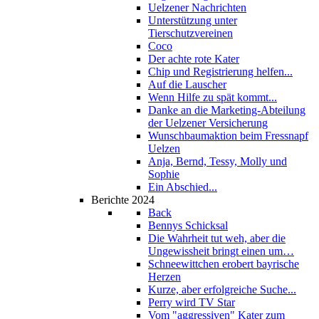
Uelzener Nachrichten
Unterstützung unter
Tierschutzvereinen
Coco
Der achte rote Kater
Chip und Registrierung helfen...
Auf die Lauscher
Wenn Hilfe zu spät kommt...
Danke an die Marketing-Abteilung
der Uelzener Versicherung
Wunschbaumaktion beim Fressnapf
Uelzen
Anja, Bernd, Tessy, Molly und
Sophie
Ein Abschied...
Berichte 2024
Back
Bennys Schicksal
Die Wahrheit tut weh, aber die
Ungewissheit bringt einen um…
Schneewittchen erobert bayrische
Herzen
Kurze, aber erfolgreiche Suche...
Perry wird TV Star
Vom "aggressiven" Kater zum