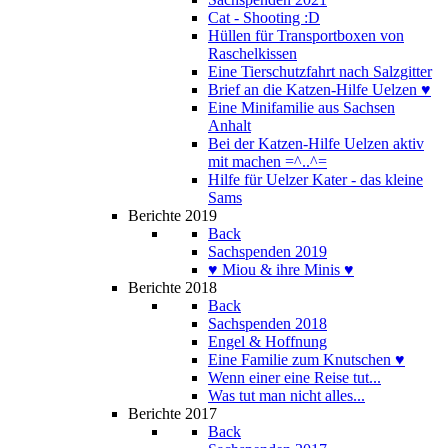
Cat - Shooting :D
Hüllen für Transportboxen von
Raschelkissen
Eine Tierschutzfahrt nach Salzgitter
Brief an die Katzen-Hilfe Uelzen ♥
Eine Minifamilie aus Sachsen
Anhalt
Bei der Katzen-Hilfe Uelzen aktiv
mit machen =^..^=
Hilfe für Uelzer Kater - das kleine
Sams
Berichte 2019
Back
Sachspenden 2019
♥ Miou & ihre Minis ♥
Berichte 2018
Back
Sachspenden 2018
Engel & Hoffnung
Eine Familie zum Knutschen ♥
Wenn einer eine Reise tut...
Was tut man nicht alles...
Berichte 2017
Back