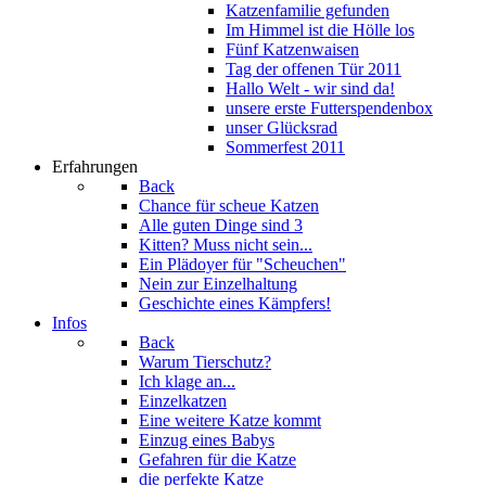
Katzenfamilie gefunden
Im Himmel ist die Hölle los
Fünf Katzenwaisen
Tag der offenen Tür 2011
Hallo Welt - wir sind da!
unsere erste Futterspendenbox
unser Glücksrad
Sommerfest 2011
Erfahrungen
Back
Chance für scheue Katzen
Alle guten Dinge sind 3
Kitten? Muss nicht sein...
Ein Plädoyer für "Scheuchen"
Nein zur Einzelhaltung
Geschichte eines Kämpfers!
Infos
Back
Warum Tierschutz?
Ich klage an...
Einzelkatzen
Eine weitere Katze kommt
Einzug eines Babys
Gefahren für die Katze
die perfekte Katze