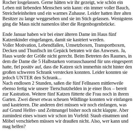
Rocher losgelassen. Gerne hätten wir ihr gezeigt, wie schön ein
Leben mit liebenden Menschen sein kann: ein immer voller Bauch,
Streicheleinheiten und ein warmes Zuhause. Leider hatten ihre alten
Besitzer zu lange weggesehen und sie im Stich gelassen. Wenigstens
ging die Maus nicht namenlos über die Regenbogenbrücke.
Ende Januar haben wir bei einer älteren Dame im Haus fünf
Katzenkinder eingefangen, damit sie kastriert werden.
Voller Motivation, Lebendfallen, Umsetzboxen, Transportboxen,
Decken und Thunfisch im Gepäck betraten wir das Anwesen. Ja,
Haus wurde der Größe nicht gerecht. Beim Betreten des Raumes, in
dem die Dame die 5 Halbstarken vorrauschauend für uns eingesperrt
hatte, fiel positiv auf, dass die Katzen sich immerhin nicht hinter den
großen schweren Schrank verstecken konnten. Leider konnten sie
jedoch UNTER den Schrank...
Nach endlosen 2 Stunden, saßen die fünf Fellnasen mittlerweile
ebenso fertig wie unsere Tierschutzhelden in je einer Box – bereit
zur Kastration. Weitere fünf Katzen fütterte die Frau noch in ihrem
Garten. Zwei dieser etwas scheuen Wildlinge konnten wir einfangen
und kastrieren. Die anderen drei müssen wir noch einfangen, was
auf Grund Helfer- und Zeitmangel bisher noch nicht klappte. Aber
zumindest eines wissen wir schon im Vorfeld: Staub einatmen und
Möbel verschieben müssen wir draußen nicht. Also, wer kann und
mag helfen?