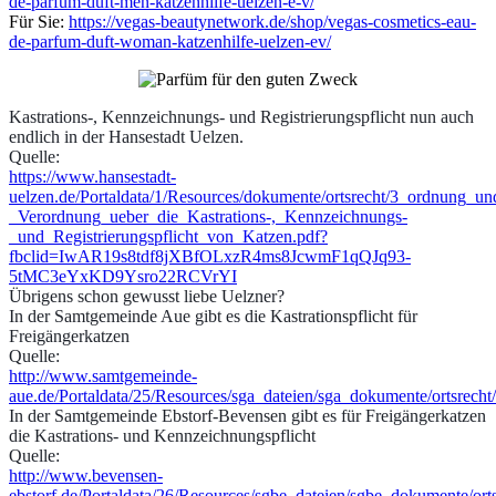
de-parfum-duft-men-katzenhilfe-uelzen-e-v/
Für Sie:
https://vegas-beautynetwork.de/shop/vegas-cosmetics-eau-
de-parfum-duft-woman-katzenhilfe-uelzen-ev/
Kastrations-, Kennzeichnungs- und Registrierungspflicht nun auch
endlich in der Hansestadt Uelzen.
Quelle:
https://www.hansestadt-
uelzen.de/Portaldata/1/Resources/dokumente/ortsrecht/3_ordnung_un
_Verordnung_ueber_die_Kastrations-,_Kennzeichnungs-
_und_Registrierungspflicht_von_Katzen.pdf?
fbclid=IwAR19s8tdf8jXBfOLxzR4ms8JcwmF1qQJq93-
5tMC3eYxKD9Ysro22RCVrYI
Übrigens schon gewusst liebe Uelzner?
In der Samtgemeinde Aue gibt es die Kastrationspflicht für
Freigängerkatzen
Quelle:
http://www.samtgemeinde-
aue.de/Portaldata/25/Resources/sga_dateien/sga_dokumente/orts
In der Samtgemeinde Ebstorf-Bevensen gibt es für Freigängerkatzen
die Kastrations- und Kennzeichnungspflicht
Quelle:
http://www.bevensen-
ebstorf.de/Portaldata/26/Resources/sgbe_dateien/sgbe_dokumente/or