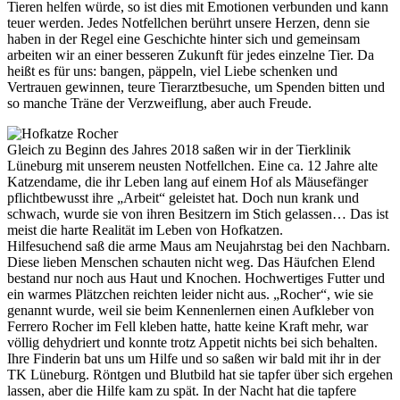
Tieren helfen würde, so ist dies mit Emotionen verbunden und kann
teuer werden. Jedes Notfellchen berührt unsere Herzen, denn sie
haben in der Regel eine Geschichte hinter sich und gemeinsam
arbeiten wir an einer besseren Zukunft für jedes einzelne Tier. Da
heißt es für uns: bangen, päppeln, viel Liebe schenken und
Vertrauen gewinnen, teure Tierarztbesuche, um Spenden bitten und
so manche Träne der Verzweiflung, aber auch Freude.
Gleich zu Beginn des Jahres 2018 saßen wir in der Tierklinik
Lüneburg mit unserem neusten Notfellchen. Eine ca. 12 Jahre alte
Katzendame, die ihr Leben lang auf einem Hof als Mäusefänger
pflichtbewusst ihre „Arbeit“ geleistet hat. Doch nun krank und
schwach, wurde sie von ihren Besitzern im Stich gelassen… Das ist
meist die harte Realität im Leben von Hofkatzen.
Hilfesuchend saß die arme Maus am Neujahrstag bei den Nachbarn.
Diese lieben Menschen schauten nicht weg. Das Häufchen Elend
bestand nur noch aus Haut und Knochen. Hochwertiges Futter und
ein warmes Plätzchen reichten leider nicht aus. „Rocher“, wie sie
genannt wurde, weil sie beim Kennenlernen einen Aufkleber von
Ferrero Rocher im Fell kleben hatte, hatte keine Kraft mehr, war
völlig dehydriert und konnte trotz Appetit nichts bei sich behalten.
Ihre Finderin bat uns um Hilfe und so saßen wir bald mit ihr in der
TK Lüneburg. Röntgen und Blutbild hat sie tapfer über sich ergehen
lassen, aber die Hilfe kam zu spät. In der Nacht hat die tapfere