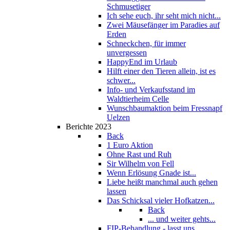
Schmusetiger
Ich sehe euch, ihr seht mich nicht...
Zwei Mäusefänger im Paradies auf
Erden
Schneckchen, für immer
unvergessen
HappyEnd im Urlaub
Hilft einer den Tieren allein, ist es
schwer...
Info- und Verkaufsstand im
Waldtierheim Celle
Wunschbaumaktion beim Fressnapf
Uelzen
Berichte 2023
Back
1 Euro Aktion
Ohne Rast und Ruh
Sir Wilhelm von Fell
Wenn Erlösung Gnade ist...
Liebe heißt manchmal auch gehen
lassen
Das Schicksal vieler Hofkatzen...
Back
... und weiter gehts...
FIP-Behandlung - lasst uns