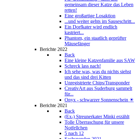
gemeinsam dieser Katze das Leben
retten!
Eine großartige Losaktion
...und weiter gehts im Sauseschritt...
Ein Dorfkater wird endlich
kastriert...
Phantom, ein staatlich geprüfter
Mäusefänger
Berichte 2022
Back
Eine kleine Katzenfamilie aus SAW
Schreck lass nach!
Ich sehe was, was du nichts siehst
und das sind drei Kitten
Unregistrierte Chips/Transponder
CreativArt aus Suderburg sammelt
für...
Onyx - schwarzer Sonnenschein ☀
Berichte 2021
Back
(Ex-) Streunerkater Minki erzählt
Tolle Überraschung für unsere
Notfellchen
5 nach 12
Sachspenden 2021