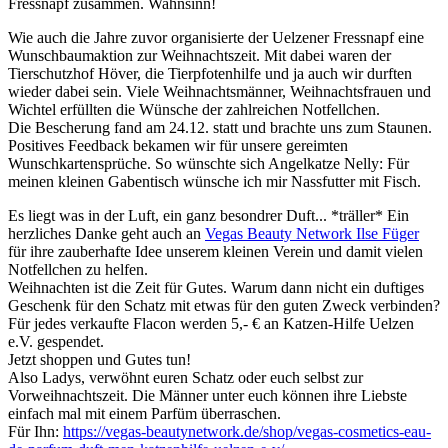
Fressnapf zusammen. Wahnsinn!
Wie auch die Jahre zuvor organisierte der Uelzener Fressnapf eine
Wunschbaumaktion zur Weihnachtszeit. Mit dabei waren der
Tierschutzhof Höver, die Tierpfotenhilfe und ja auch wir durften
wieder dabei sein. Viele Weihnachtsmänner, Weihnachtsfrauen und
Wichtel erfüllten die Wünsche der zahlreichen Notfellchen.
Die Bescherung fand am 24.12. statt und brachte uns zum Staunen.
Positives Feedback bekamen wir für unsere gereimten
Wunschkartensprüche. So wünschte sich Angelkatze Nelly: Für
meinen kleinen Gabentisch wünsche ich mir Nassfutter mit Fisch.
Es liegt was in der Luft, ein ganz besondrer Duft... *träller* Ein
herzliches
Danke geht auch an
Vegas Beauty Network Ilse Füger
für ihre zauberhafte Idee unserem kleinen Verein und damit vielen
Notfellchen zu helfen.
Weihnachten ist die Zeit für Gutes. Warum dann nicht ein duftiges
Geschenk für den Schatz mit etwas für den guten Zweck verbinden?
Für jedes verkaufte Flacon werden 5,- € an Katzen-Hilfe Uelzen
e.V. gespendet.
Jetzt shoppen und Gutes tun!
Also Ladys, verwöhnt euren Schatz oder euch selbst zur
Vorweihnachtszeit. Die Männer unter euch können ihre Liebste
einfach mal mit einem Parfüm überraschen.
Für Ihn:
https://vegas-beautynetwork.de/shop/vegas-cosmetics-eau-