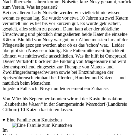
Nach über zehn Jahren kommt Noisette, kurz Nosy genannt, zurück
zum Verein. Was ist passiert?
Bei der älteren Lady Noisette werden wir vielleicht nie wissen
woran es genau lag. Sie wurde vor etwa 10 Jahren zu zwei Katern
vermittelt und es lief bis vor kurzem gut. Es wurde gekuschelt,
gespielt, alles schien zu passen. Dann kam aber der plötzliche
Umschwung und plötzlich drangsalierten beide Kater die einzelne
Kätzin. Blutbild von Nosy war gut, nur Zähne mussten ihr auf der
Pflegestelle gezogen werden aber ob es das 'schon' war... Leider
übergibt sich Nosy sehr häufig. Eine Futtermitteluverträglichkeit
können wir mittlerweile ausschließen. Was ihr hilft ist Omeprazol.
Dieser Wirkstoff blockiert die Bildung von Magensäure und wird
dementsprechend eingesetzt zur Therapie von Magen- und
Zwölffingerdarmgeschwüren sowie bei Entzündungen der
Speiseröhrenschleimhaut bei Pferden, Hunden und Katzen – und
natürlich beim Menschen.
In jedem Fall sucht Nosy nun leider erneut ein Zuhause.
Von März bis September konnten wir mit der Kastrationsaktion
„Zauberhafte
Wesen
“ in der Samtgemeinde
Wesen
dorf (Landkreis
Gifhorn) 10 Katzen kastrieren lassen.
♥
Eine Familie zum Knutschen
Im