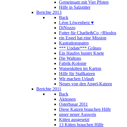
Gemeinsam mit Vier Pfoten
Hilfe in Salzgitter
Berichte 2013
Back
Léon Löwenherz ♥
DiNozzo
Futter für Charlie&Co >Rhodos
ein Engel hat eine Mission
Kastrationspaten
*** Update*** Gråtass
Ein Haufen bunter Knete
Die Waltons
Fabrik-Kolonie
Waisenkitten im Karton
Hilfe für Stallkatzen
Wir machen Urlaub
Neues von den Angel-Katzen
Berichte 2011
Back
Aktionen
Osterbasar 2011
Diese Katzen brauchen Hilfe
unser neuer Ausweis
Kitten ausgesetzt
13 Kitten brauchen Hilfe