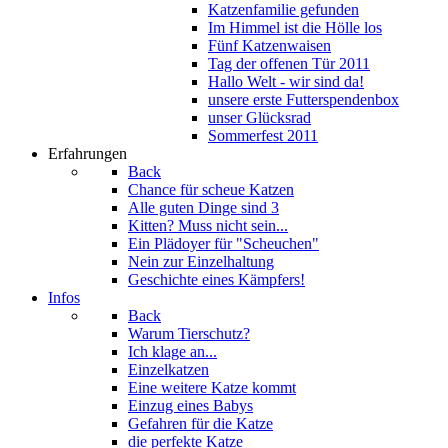
Katzenfamilie gefunden
Im Himmel ist die Hölle los
Fünf Katzenwaisen
Tag der offenen Tür 2011
Hallo Welt - wir sind da!
unsere erste Futterspendenbox
unser Glücksrad
Sommerfest 2011
Erfahrungen
Back
Chance für scheue Katzen
Alle guten Dinge sind 3
Kitten? Muss nicht sein...
Ein Plädoyer für "Scheuchen"
Nein zur Einzelhaltung
Geschichte eines Kämpfers!
Infos
Back
Warum Tierschutz?
Ich klage an...
Einzelkatzen
Eine weitere Katze kommt
Einzug eines Babys
Gefahren für die Katze
die perfekte Katze