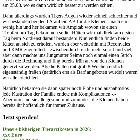
am 25.08. wo es dann wirklich besser zu werden schien.
Dann allerdings wurden Tigers Augen wieder schnell schlechter und
wir bestanden bei der TÄ auf ein AB für die Kleinen - nach ein
wenig hin und her bekamen wir Ampitab wovon sie einen
Tropfen pro Tag bekommen sollte. Hätten wir mal direkt am ersten
Tag beim Notdienst darauf bestanden! Nun endlich finden beide
Kitten an sich zu erholen, wurden aber weiterhin mit Reconvales
und KMR zugefüttert... zwischendurch nicht mehr so oft und viel,
aber dann machte uns Jungmutter Selma noch einmal einen Strich
durch die Rechnung und fing bereits früh an von den Kleinen
genervt zu werden. Als die Kitten mit grob 8 Wochen endlich
eigenständig fraßen (natürlich erst als Barf angeboten wurde!) waren
wir alle erleichtert.
Natürlich bekamen sie dann später noch Flöhe und ausnahmslos
jede Kastration der Familie endete mit Komplikationen -.-
Aber nun sind sie alle gesund und zumindest die Kleinen haben
bereits ihr hoffentlich-für-immer-Zuhause.
Jetzt spenden!
Unsere bisherigen Tierarztkosten in 2026:
xxx Euro