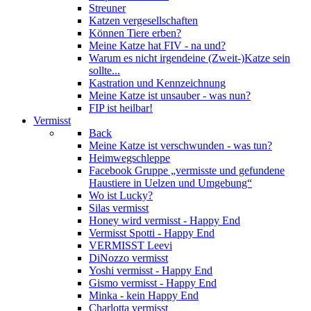
Streuner
Katzen vergesellschaften
Können Tiere erben?
Meine Katze hat FIV - na und?
Warum es nicht irgendeine (Zweit-)Katze sein
sollte...
Kastration und Kennzeichnung
Meine Katze ist unsauber - was nun?
FIP ist heilbar!
Vermisst
Back
Meine Katze ist verschwunden - was tun?
Heimwegschleppe
Facebook Gruppe „vermisste und gefundene
Haustiere in Uelzen und Umgebung“
Wo ist Lucky?
Silas vermisst
Honey wird vermisst - Happy End
Vermisst Spotti - Happy End
VERMISST Leevi
DiNozzo vermisst
Yoshi vermisst - Happy End
Gismo vermisst - Happy End
Minka - kein Happy End
Charlotta vermisst