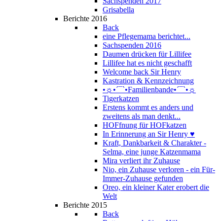
Sachspenden 2017
Grisabella
Berichte 2016
Back
eine Pflegemama berichtet...
Sachspenden 2016
Daumen drücken für Lillifee
Lillifee hat es nicht geschafft
Welcome back Sir Henry
Kastration & Kennzeichnung
•☼•´¯`•Familienbande•´¯`•☼
Tigerkatzen
Erstens kommt es anders und
zweitens als man denkt...
HOFfnung für HOFkatzen
In Erinnerung an Sir Henry ♥
Kraft, Dankbarkeit & Charakter -
Selma, eine junge Katzenmama
Mira verliert ihr Zuhause
Nio, ein Zuhause verloren - ein Für-
Immer-Zuhause gefunden
Oreo, ein kleiner Kater erobert die
Welt
Berichte 2015
Back