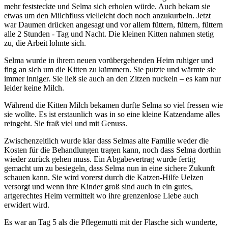
mehr feststeckte und Selma sich erholen würde. Auch bekam sie
etwas um den Milchfluss vielleicht doch noch anzukurbeln. Jetzt
war Daumen drücken angesagt und vor allem füttern, füttern, füttern
alle 2 Stunden - Tag und Nacht. Die kleinen Kitten nahmen stetig
zu, die Arbeit lohnte sich.
Selma wurde in ihrem neuen vorübergehenden Heim ruhiger und
fing an sich um die Kitten zu kümmern. Sie putzte und wärmte sie
immer inniger. Sie ließ sie auch an den Zitzen nuckeln – es kam nur
leider keine Milch.
Während die Kitten Milch bekamen durfte Selma so viel fressen wie
sie wollte. Es ist erstaunlich was in so eine kleine Katzendame alles
reingeht. Sie fraß viel und mit Genuss.
Zwischenzeitlich wurde klar dass Selmas alte Familie weder die
Kosten für die Behandlungen tragen kann, noch dass Selma dorthin
wieder zurück gehen muss. Ein Abgabevertrag wurde fertig
gemacht um zu besiegeln, dass Selma nun in eine sichere Zukunft
schauen kann. Sie wird vorerst durch die Katzen-Hilfe Uelzen
versorgt und wenn ihre Kinder groß sind auch in ein gutes,
artgerechtes Heim vermittelt wo ihre grenzenlose Liebe auch
erwidert wird.
Es war an Tag 5 als die Pflegemutti mit der Flasche sich wunderte,