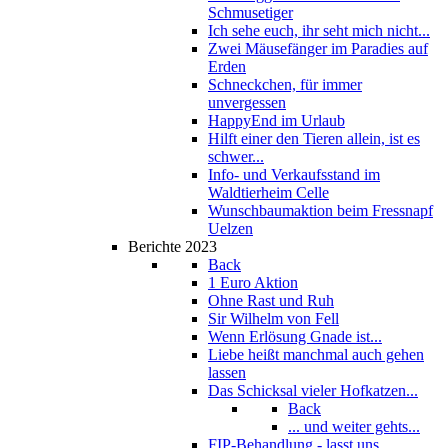
Schmusetiger
Ich sehe euch, ihr seht mich nicht...
Zwei Mäusefänger im Paradies auf
Erden
Schneckchen, für immer
unvergessen
HappyEnd im Urlaub
Hilft einer den Tieren allein, ist es
schwer...
Info- und Verkaufsstand im
Waldtierheim Celle
Wunschbaumaktion beim Fressnapf
Uelzen
Berichte 2023
Back
1 Euro Aktion
Ohne Rast und Ruh
Sir Wilhelm von Fell
Wenn Erlösung Gnade ist...
Liebe heißt manchmal auch gehen
lassen
Das Schicksal vieler Hofkatzen...
Back
... und weiter gehts...
FIP-Behandlung - lasst uns