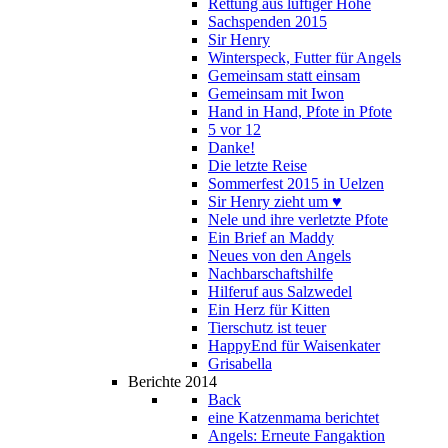
Rettung aus luftiger Höhe
Sachspenden 2015
Sir Henry
Winterspeck, Futter für Angels
Gemeinsam statt einsam
Gemeinsam mit Iwon
Hand in Hand, Pfote in Pfote
5 vor 12
Danke!
Die letzte Reise
Sommerfest 2015 in Uelzen
Sir Henry zieht um ♥
Nele und ihre verletzte Pfote
Ein Brief an Maddy
Neues von den Angels
Nachbarschaftshilfe
Hilferuf aus Salzwedel
Ein Herz für Kitten
Tierschutz ist teuer
HappyEnd für Waisenkater
Grisabella
Berichte 2014
Back
eine Katzenmama berichtet
Angels: Erneute Fangaktion