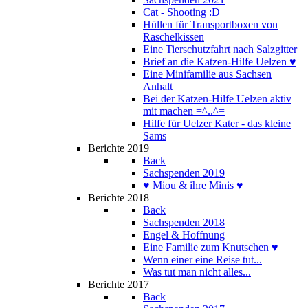
Cat - Shooting :D
Hüllen für Transportboxen von
Raschelkissen
Eine Tierschutzfahrt nach Salzgitter
Brief an die Katzen-Hilfe Uelzen ♥
Eine Minifamilie aus Sachsen
Anhalt
Bei der Katzen-Hilfe Uelzen aktiv
mit machen =^..^=
Hilfe für Uelzer Kater - das kleine
Sams
Berichte 2019
Back
Sachspenden 2019
♥ Miou & ihre Minis ♥
Berichte 2018
Back
Sachspenden 2018
Engel & Hoffnung
Eine Familie zum Knutschen ♥
Wenn einer eine Reise tut...
Was tut man nicht alles...
Berichte 2017
Back