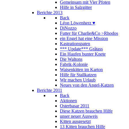
Gemeinsam mit Vier Pfoten
Hilfe in Salzgitter
Berichte 2013
Back
Léon Löwenherz ♥
DiNozzo
Futter für Charlie&Co >Rhodos
ein Engel hat eine Mission
Kastrationspaten
*** Update*** Gråtass
Ein Haufen bunter Knete
Die Waltons
Fabrik-Kolonie
Waisenkitten im Karton
Hilfe für Stallkatzen
Wir machen Urlaub
Neues von den Angel-Katzen
Berichte 2011
Back
Aktionen
Osterbasar 2011
Diese Katzen brauchen Hilfe
unser neuer Ausweis
Kitten ausgesetzt
13 Kitten brauchen Hilfe