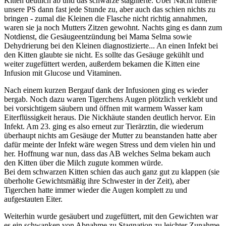
Kitten deutlich ab und das schwarze stagnierte. Über Nacht fütterte
unsere PS dann fast jede Stunde zu, aber auch das schien nichts zu
bringen - zumal die Kleinen die Flasche nicht richtig annahmen,
waren sie ja noch Mutters Zitzen gewohnt. Nachts ging es dann zum
Notdienst, die Gesäugeentzündung bei Mama Selma sowie
Dehydrierung bei den Kleinen diagnostizierte... An einen Infekt bei
den Kitten glaubte sie nicht. Es sollte das Gesäuge gekühlt und
weiter zugefüttert werden, außerdem bekamen die Kitten eine
Infusion mit Glucose und Vitaminen.
Nach einem kurzen Bergauf dank der Infusionen ging es wieder
bergab. Noch dazu waren Tigerchens Augen plötzlich verklebt und
bei vorsichtigem säubern und öffnen mit warmem Wasser kam
Eiterflüssigkeit heraus. Die Nickhäute standen deutlich hervor. Ein
Infekt. Am 23. ging es also erneut zur Tierärztin, die wiederum
überhaupt nichts am Gesäuge der Mutter zu beanstanden hatte aber
dafür meinte der Infekt wäre wegen Stress und dem vielen hin und
her. Hoffnung war nun, dass das AB welches Selma bekam auch
den Kitten über die Milch zugute kommen würde.
Bei dem schwarzen Kitten schien das auch ganz gut zu klappen (sie
überholte Gewichtsmäßig ihre Schwester in der Zeit), aber
Tigerchen hatte immer wieder die Augen komplett zu und
aufgestauten Eiter.
Weiterhin wurde gesäubert und zugefüttert, mit den Gewichten war
es ein schwanken von Abnahme zu Stagnation zu leichter Zunahme