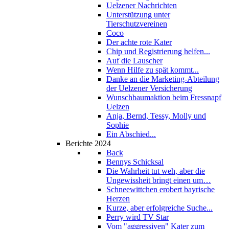
Uelzener Nachrichten
Unterstützung unter
Tierschutzvereinen
Coco
Der achte rote Kater
Chip und Registrierung helfen...
Auf die Lauscher
Wenn Hilfe zu spät kommt...
Danke an die Marketing-Abteilung
der Uelzener Versicherung
Wunschbaumaktion beim Fressnapf
Uelzen
Anja, Bernd, Tessy, Molly und
Sophie
Ein Abschied...
Berichte 2024
Back
Bennys Schicksal
Die Wahrheit tut weh, aber die
Ungewissheit bringt einen um…
Schneewittchen erobert bayrische
Herzen
Kurze, aber erfolgreiche Suche...
Perry wird TV Star
Vom "aggressiven" Kater zum