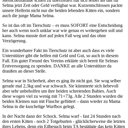
Menschenfamilie schien zu überfordert mit sich selber als das für
Selma jetzt Zeit oder Geld verfügbar war. Kurzentschlossen packte
unsere Helferin nicht nur die beiden lebenden Kitten ein, sondern
auch die junge Mama Selma.
So ist das oft im Tierschutz – es muss SOFORT eine Entscheidung
her auch wenn noch unklar war wie genau es weitergehen soll und
kann. Selma musste dort auf jeden Fall weg und das ohne
Verzögerung.
Ein wunderbarer Fakt im Tierschutz ist aber auch dass es viele
Unterstützer gibt die helfen mit Geld und Gut, so auch in diesem
Fall. Ein guter Freund des Vereins erklärte sich bereit für Selmas
Erstversorgung zu spenden. DANKE an alle Unterstützer da
draußen an dieser Stelle.
Selma war in Sicherheit, aber es ging ihr nicht gut. Sie wog selber
gerade mal 2,3kg und war schwach. Sie kümmerte sich liebevoll
aber sehr unbeholfen um ihre beiden schreienden Babies. Auch
diese wogen viel zu wenig mit 71+73g. Alle 2 Stunden wurden die
beiden Kleinen nun mit Flasche gefüttert – dann wieder zu Mama
Selma in die kuschelige Wurfbox gelegt.
In der Nacht dann der Schock. Selma warf - fast 24 Stunden nach
den ersten Kitten - noch 2 Totgeburten - glücklicherweise die letzten
ihres Lebens, denn ein Eilbesuch beim TA bestätigte das kein Kitten