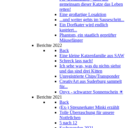
gemeinsam dieser Katze das Leben
retten!
Eine großartige Losaktion
...und weiter gehts im Sauseschritt...
Ein Dorfkater wird endlich
kastriert...
Phantom, ein staatlich geprüfter
Mäusefänger
Berichte 2022
Back
Eine kleine Katzenfamilie aus SAW
Schreck lass nach!
Ich sehe was, was du nichts siehst
und das sind drei Kitten
Unregistrierte Chips/Transponder
CreativArt aus Suderburg sammelt
für...
Onyx - schwarzer Sonnenschein ☀
Berichte 2021
Back
(Ex-) Streunerkater Minki erzählt
Tolle Überraschung für unsere
Notfellchen
5 nach 12
Sachspenden 2021