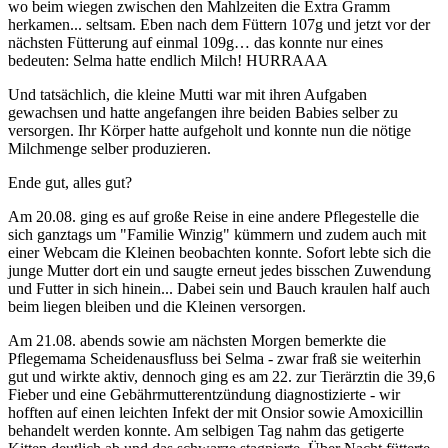
wo beim wiegen zwischen den Mahlzeiten die Extra Gramm
herkamen... seltsam. Eben nach dem Füttern 107g und jetzt vor der
nächsten Fütterung auf einmal 109g… das konnte nur eines
bedeuten: Selma hatte endlich Milch! HURRAAA
Und tatsächlich, die kleine Mutti war mit ihren Aufgaben
gewachsen und hatte angefangen ihre beiden Babies selber zu
versorgen. Ihr Körper hatte aufgeholt und konnte nun die nötige
Milchmenge selber produzieren.
Ende gut, alles gut?
Am 20.08. ging es auf große Reise in eine andere Pflegestelle die
sich ganztags um "Familie Winzig" kümmern und zudem auch mit
einer Webcam die Kleinen beobachten konnte. Sofort lebte sich die
junge Mutter dort ein und saugte erneut jedes bisschen Zuwendung
und Futter in sich hinein... Dabei sein und Bauch kraulen half auch
beim liegen bleiben und die Kleinen versorgen.
Am 21.08. abends sowie am nächsten Morgen bemerkte die
Pflegemama Scheidenausfluss bei Selma - zwar fraß sie weiterhin
gut und wirkte aktiv, dennoch ging es am 22. zur Tierärztin die 39,6
Fieber und eine Gebährmutterentzündung diagnostizierte - wir
hofften auf einen leichten Infekt der mit Onsior sowie Amoxicillin
behandelt werden konnte. Am selbigen Tag nahm das getigerte