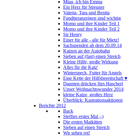
Miau, ich bin Emma
Ein Herz für Streuner
Valeria, Tara und Benita
Fundtieranzeigen sind wichtig
Momo und ihre Kinder Teil 1
Momo und ihre Kinder Teil 2
Sir Henry
Einer für alle - alle für Mietz!
Sachspenden ab dem 20.09.14
Katzen an der Autobahn
Sieben auf (fast) einen Streich
Kleine Hilfe, große Wirkung
Alles für die Katz'
Winterspeck, Futter für Angels
Eine Kette der Hilfsbereitschaft ♥
Daumen drücken fürs Hascherl
Unser Weihnachtswunder 2014
kleine Katze, großes Herz
Überblick: Kastrationsaktionen
Berichte 2012
Back
Steffies erstes Mal ;-)
Die ersten Maikitten
Sieben auf einen Streich
Wir sehen rot!