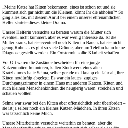
„Meine Katze hat Kitten bekommen, eines ist schon tot und sie
kümmert sich gar nicht um die Kleinen, könnt Ihr die abholen?“ So
ging alles los, mit diesem Anruf bei einem unserer ehrenamtlichen
Helfer startete dieses kleine Drama.
Unsere Helferin versuchte zu beraten warum die Mutter sich
eventuell nicht kümmert, aber es war wenig Interesse da. Ist die
Mutter krank, hat sie eventuell noch Kitten im Bauch, hat sie nicht
genug Ruhe…. es gibt so viele Gründe, aber am Telefon kann keine
Diagnose gestellt werden. Ein Ortstermin sollte Klarheit schaffen.
Vor Ort waren die Zustände bescheiden für eine junge
Katzenmutter. Im unteren, kalten Stockwerk eines alten
Kratzbaumes hatte Selma, selber gerade mal knapp ein Jahr alt, ihre
Kitten notdürftig abgelegt. Es war ein lautes, zugiges
Durchgangszimmer in einem Haus mit anderen Katzen, Kitten und
auch kleinen Menschenkindern die neugierig waren, streicheln und
schauen wollten.
Selma war zwar bei den Kitten aber offensichtlich sehr überfordert –
sie ist ja selber noch ein kleines Katzen-Mädchen. In ihren Zitzen
war tatsächlich keine Milch.
Unsere Mitarbeiterin versuchte weiterhin zu beraten, aber die