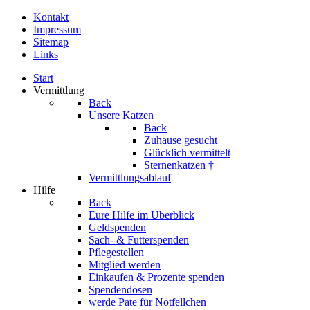
Kontakt
Impressum
Sitemap
Links
Start
Vermittlung
Back
Unsere Katzen
Back
Zuhause gesucht
Glücklich vermittelt
Sternenkatzen †
Vermittlungsablauf
Hilfe
Back
Eure Hilfe im Überblick
Geldspenden
Sach- & Futterspenden
Pflegestellen
Mitglied werden
Einkaufen & Prozente spenden
Spendendosen
werde Pate für Notfellchen