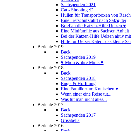
Sachspenden 2021
Cat - Shooting :D
Hüllen für Transportboxen von Rasch
Eine Tierschutzfahrt nach Salzgitter
Brief an die Katzen-Hilfe Uelzen ♥
Eine Minifamilie aus Sachsen Anhalt
Bei der Katzen-Hilfe Uelzen aktiv mi
Hilfe für Uelzer Kater - das kleine S
Berichte 2019
Back
Sachspenden 2019
♥ Miou & ihre Minis ♥
Berichte 2018
Back
Sachspenden 2018
Engel & Hoffnung
Eine Familie zum Knutschen ♥
Wenn einer eine Reise tut...
Was tut man nicht alles...
Berichte 2017
Back
Sachspenden 2017
Grisabella
Berichte 2016
Back