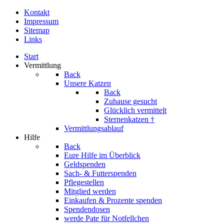
Kontakt
Impressum
Sitemap
Links
Start
Vermittlung
Back
Unsere Katzen
Back
Zuhause gesucht
Glücklich vermittelt
Sternenkatzen †
Vermittlungsablauf
Hilfe
Back
Eure Hilfe im Überblick
Geldspenden
Sach- & Futterspenden
Pflegestellen
Mitglied werden
Einkaufen & Prozente spenden
Spendendosen
werde Pate für Notfellchen