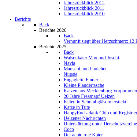
Jahresrückblick 2012
Jahresrückblick 2011
Jahresrückblick 2010
Berichte
Back
Berichte 2026
Back
Vernunft siegt über Herzschmerz: 12 K
Berichte 2025
Back
Waisenkater Max und Joschi
Nayla
Mauschi und Paulchen
Nupsie
Engagierte Finder
Kleine Plaudertasche
Katzen aus Mecklenburg Vorpommer
20 Jahre Fressnapf Uelzen
Kitten in Schraubgläsern erstickt
Katze in Tüte
HappyEnd - dank Chip und Registrie
Uelzener Nachrichten
Unterstützung unter Tierschutzverein
Coco
Der achte rote Kater