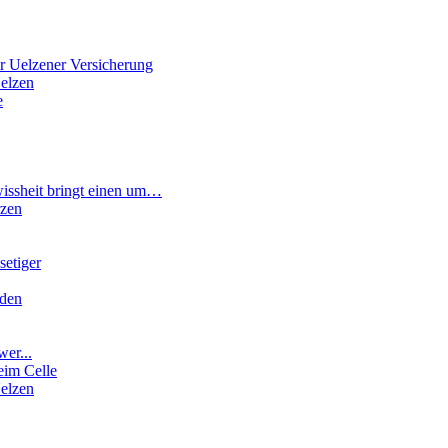
r Uelzener Versicherung
elzen
e
wissheit bringt einen um…
rzen
etiger
rden
wer...
eim Celle
elzen