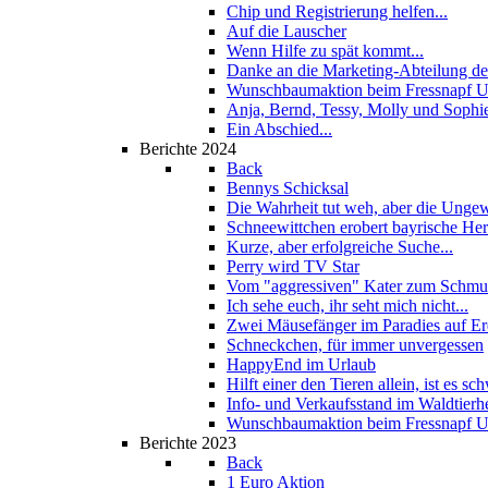
Chip und Registrierung helfen...
Auf die Lauscher
Wenn Hilfe zu spät kommt...
Danke an die Marketing-Abteilung de
Wunschbaumaktion beim Fressnapf U
Anja, Bernd, Tessy, Molly und Sophi
Ein Abschied...
Berichte 2024
Back
Bennys Schicksal
Die Wahrheit tut weh, aber die Unge
Schneewittchen erobert bayrische He
Kurze, aber erfolgreiche Suche...
Perry wird TV Star
Vom "aggressiven" Kater zum Schmus
Ich sehe euch, ihr seht mich nicht...
Zwei Mäusefänger im Paradies auf E
Schneckchen, für immer unvergessen
HappyEnd im Urlaub
Hilft einer den Tieren allein, ist es sch
Info- und Verkaufsstand im Waldtierh
Wunschbaumaktion beim Fressnapf U
Berichte 2023
Back
1 Euro Aktion