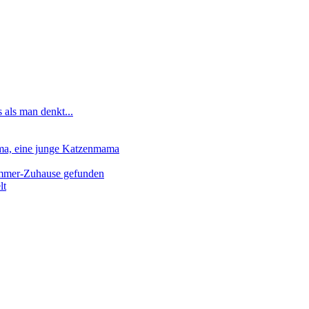
 als man denkt...
lma, eine junge Katzenmama
-Immer-Zuhause gefunden
lt