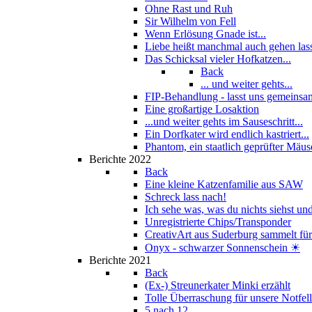
Ohne Rast und Ruh
Sir Wilhelm von Fell
Wenn Erlösung Gnade ist...
Liebe heißt manchmal auch gehen las
Das Schicksal vieler Hofkatzen...
Back
... und weiter gehts...
FIP-Behandlung - lasst uns gemeinsam
Eine großartige Losaktion
...und weiter gehts im Sauseschritt...
Ein Dorfkater wird endlich kastriert...
Phantom, ein staatlich geprüfter Mäus
Berichte 2022
Back
Eine kleine Katzenfamilie aus SAW
Schreck lass nach!
Ich sehe was, was du nichts siehst und
Unregistrierte Chips/Transponder
CreativArt aus Suderburg sammelt für.
Onyx - schwarzer Sonnenschein ☀
Berichte 2021
Back
(Ex-) Streunerkater Minki erzählt
Tolle Überraschung für unsere Notfel
5 nach 12