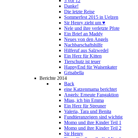
5 vor 12
Danke!
Die letzte Reise
Sommerfest 2015 in Uelzen
Sir Henry zieht um ♥
Nele und ihre verletzte Pfote
Ein Brief an Maddy
Neues von den Angels
Nachbarschaftshilfe
Hilferuf aus Salzwedel
Ein Herz für Kitten
Tierschutz ist teuer
HappyEnd für Waisenkater
Grisabella
Berichte 2014
Back
eine Katzenmama berichtet
Angels: Erneute Fangaktion
Miau, ich bin Emma
Ein Herz für Streuner
Valeria, Tara und Benita
Fundtieranzeigen sind wichtig
Momo und ihre Kinder Teil 1
Momo und ihre Kinder Teil 2
Sir Henry