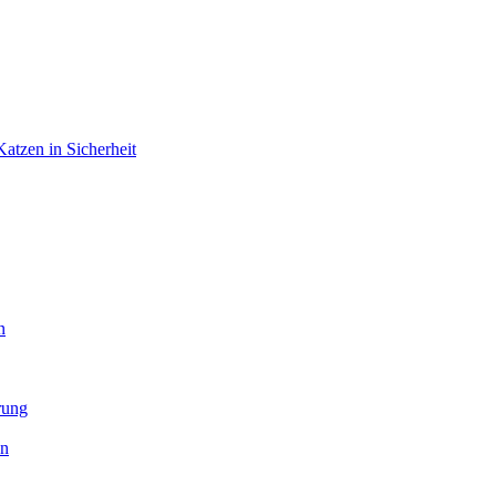
atzen in Sicherheit
n
rung
en