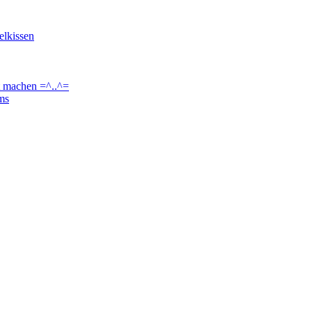
elkissen
t machen =^..^=
ams