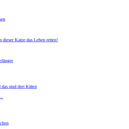
sen
 dieser Katze das Leben retten!
efänger
 das sind drei Kitten
..
lchen