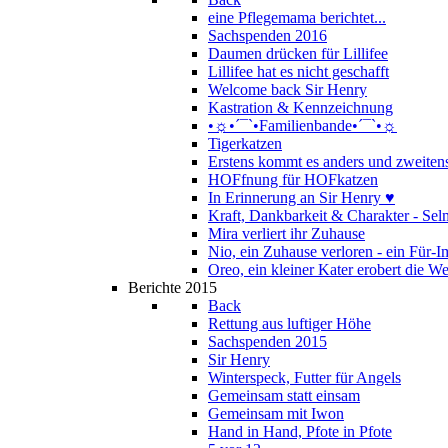
eine Pflegemama berichtet...
Sachspenden 2016
Daumen drücken für Lillifee
Lillifee hat es nicht geschafft
Welcome back Sir Henry
Kastration & Kennzeichnung
•☼•´¯`•Familienbande•´¯`•☼
Tigerkatzen
Erstens kommt es anders und zweitens
HOFfnung für HOFkatzen
In Erinnerung an Sir Henry ♥
Kraft, Dankbarkeit & Charakter - Se
Mira verliert ihr Zuhause
Nio, ein Zuhause verloren - ein Für
Oreo, ein kleiner Kater erobert die We
Berichte 2015
Back
Rettung aus luftiger Höhe
Sachspenden 2015
Sir Henry
Winterspeck, Futter für Angels
Gemeinsam statt einsam
Gemeinsam mit Iwon
Hand in Hand, Pfote in Pfote