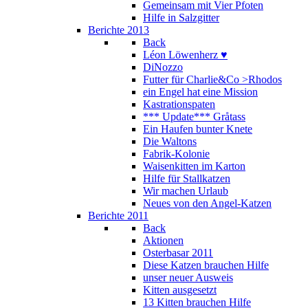
Gemeinsam mit Vier Pfoten
Hilfe in Salzgitter
Berichte 2013
Back
Léon Löwenherz ♥
DiNozzo
Futter für Charlie&Co >Rhodos
ein Engel hat eine Mission
Kastrationspaten
*** Update*** Gråtass
Ein Haufen bunter Knete
Die Waltons
Fabrik-Kolonie
Waisenkitten im Karton
Hilfe für Stallkatzen
Wir machen Urlaub
Neues von den Angel-Katzen
Berichte 2011
Back
Aktionen
Osterbasar 2011
Diese Katzen brauchen Hilfe
unser neuer Ausweis
Kitten ausgesetzt
13 Kitten brauchen Hilfe