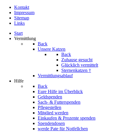
Kontakt
Impressum
Sitemap
Links
Start
Vermittlung
Back
Unsere Katzen
Back
Zuhause gesucht
Glücklich vermittelt
Sternenkatzen †
Vermittlungsablauf
Hilfe
Back
Eure Hilfe im Überblick
Geldspenden
Sach- & Futterspenden
Pflegestellen
Mitglied werden
Einkaufen & Prozente spenden
Spendendosen
werde Pate für Notfellchen