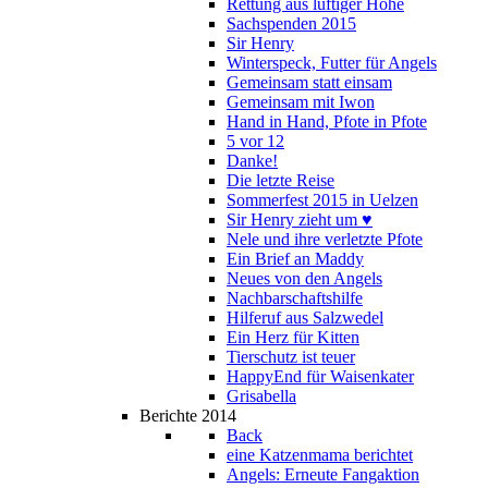
Rettung aus luftiger Höhe
Sachspenden 2015
Sir Henry
Winterspeck, Futter für Angels
Gemeinsam statt einsam
Gemeinsam mit Iwon
Hand in Hand, Pfote in Pfote
5 vor 12
Danke!
Die letzte Reise
Sommerfest 2015 in Uelzen
Sir Henry zieht um ♥
Nele und ihre verletzte Pfote
Ein Brief an Maddy
Neues von den Angels
Nachbarschaftshilfe
Hilferuf aus Salzwedel
Ein Herz für Kitten
Tierschutz ist teuer
HappyEnd für Waisenkater
Grisabella
Berichte 2014
Back
eine Katzenmama berichtet
Angels: Erneute Fangaktion