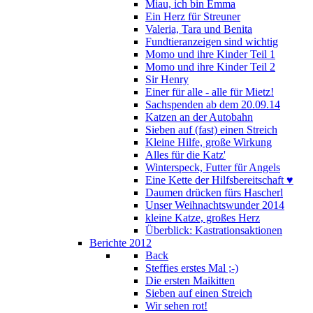
Miau, ich bin Emma
Ein Herz für Streuner
Valeria, Tara und Benita
Fundtieranzeigen sind wichtig
Momo und ihre Kinder Teil 1
Momo und ihre Kinder Teil 2
Sir Henry
Einer für alle - alle für Mietz!
Sachspenden ab dem 20.09.14
Katzen an der Autobahn
Sieben auf (fast) einen Streich
Kleine Hilfe, große Wirkung
Alles für die Katz'
Winterspeck, Futter für Angels
Eine Kette der Hilfsbereitschaft ♥
Daumen drücken fürs Hascherl
Unser Weihnachtswunder 2014
kleine Katze, großes Herz
Überblick: Kastrationsaktionen
Berichte 2012
Back
Steffies erstes Mal ;-)
Die ersten Maikitten
Sieben auf einen Streich
Wir sehen rot!