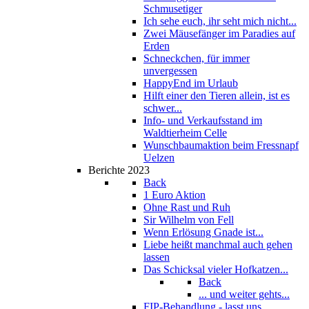
Schmusetiger
Ich sehe euch, ihr seht mich nicht...
Zwei Mäusefänger im Paradies auf
Erden
Schneckchen, für immer
unvergessen
HappyEnd im Urlaub
Hilft einer den Tieren allein, ist es
schwer...
Info- und Verkaufsstand im
Waldtierheim Celle
Wunschbaumaktion beim Fressnapf
Uelzen
Berichte 2023
Back
1 Euro Aktion
Ohne Rast und Ruh
Sir Wilhelm von Fell
Wenn Erlösung Gnade ist...
Liebe heißt manchmal auch gehen
lassen
Das Schicksal vieler Hofkatzen...
Back
... und weiter gehts...
FIP-Behandlung - lasst uns