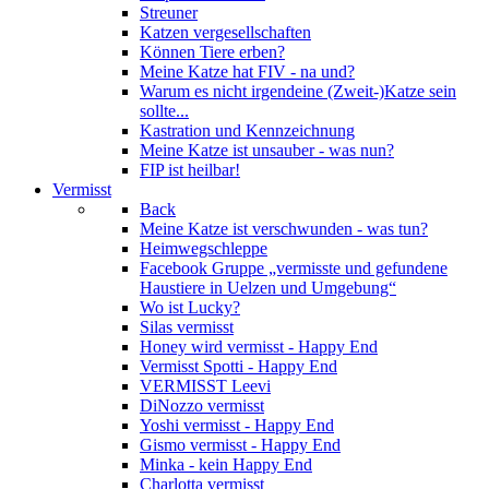
Streuner
Katzen vergesellschaften
Können Tiere erben?
Meine Katze hat FIV - na und?
Warum es nicht irgendeine (Zweit-)Katze sein
sollte...
Kastration und Kennzeichnung
Meine Katze ist unsauber - was nun?
FIP ist heilbar!
Vermisst
Back
Meine Katze ist verschwunden - was tun?
Heimwegschleppe
Facebook Gruppe „vermisste und gefundene
Haustiere in Uelzen und Umgebung“
Wo ist Lucky?
Silas vermisst
Honey wird vermisst - Happy End
Vermisst Spotti - Happy End
VERMISST Leevi
DiNozzo vermisst
Yoshi vermisst - Happy End
Gismo vermisst - Happy End
Minka - kein Happy End
Charlotta vermisst