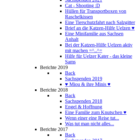
Cat - Shooting :D
Hüllen für Transportboxen von
Raschelkissen
Eine Tierschutzfahrt nach Salzgitter
Brief an die Katzen-Hilfe Uelzen ♥
Eine Minifamilie aus Sachsen
Anhalt
Bei der Katzen-Hilfe Uelzen aktiv
mit machen =^..^=
Hilfe für Uelzer Kater - das kleine
Sams
Berichte 2019
Back
Sachspenden 2019
♥ Miou & ihre Minis ♥
Berichte 2018
Back
Sachspenden 2018
Engel & Hoffnung
Eine Familie zum Knutschen ♥
Wenn einer eine Reise tut...
Was tut man nicht alles...
Berichte 2017
Back