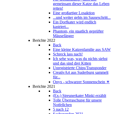
gemeinsam dieser Katze das Leben
retten!
Eine großartige Losaktion
...und weiter gehts im Sauseschritt...
Ein Dorfkater wird endlich
kastriert...
Phantom, ein staatlich geprüfter
Mäusefänger
Berichte 2022
Back
Eine kleine Katzenfamilie aus SAW
Schreck lass nach!
Ich sehe was, was du nichts siehst
und das sind drei Kitten
Unregistrierte Chips/Transponder
CreativArt aus Suderburg sammelt
für...
Onyx - schwarzer Sonnenschein ☀
Berichte 2021
Back
(Ex-) Streunerkater Minki erzählt
Tolle Überraschung für unsere
Notfellchen
5 nach 12
Sachspenden 2021