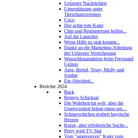
Uelzener Nachrichten
Unterstützung unter
Tierschutzvereinen
Coco
Der achte rote Kater
Chip und Registrierung helfen...
Auf die Lauscher
Wenn Hilfe zu spät kommt...
Danke an die Marketing-Abteilung
der Uelzener Versicherung
Wunschbaumaktion beim Fressnapf
Uelzen
Anja, Bernd, Tessy, Molly und
Sophie
Ein Abschied...
Berichte 2024
Back
Bennys Schicksal
Die Wahrheit tut weh, aber die
Ungewissheit bringt einen um…
Schneewittchen erobert bayrische
Herzen
Kurze, aber erfolgreiche Suche...
Perry wird TV Star
Vom "aggressiven" Kater zum