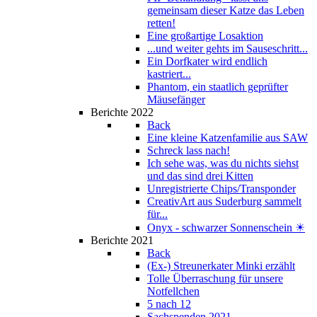
gemeinsam dieser Katze das Leben
retten!
Eine großartige Losaktion
...und weiter gehts im Sauseschritt...
Ein Dorfkater wird endlich
kastriert...
Phantom, ein staatlich geprüfter
Mäusefänger
Berichte 2022
Back
Eine kleine Katzenfamilie aus SAW
Schreck lass nach!
Ich sehe was, was du nichts siehst
und das sind drei Kitten
Unregistrierte Chips/Transponder
CreativArt aus Suderburg sammelt
für...
Onyx - schwarzer Sonnenschein ☀
Berichte 2021
Back
(Ex-) Streunerkater Minki erzählt
Tolle Überraschung für unsere
Notfellchen
5 nach 12
Sachspenden 2021