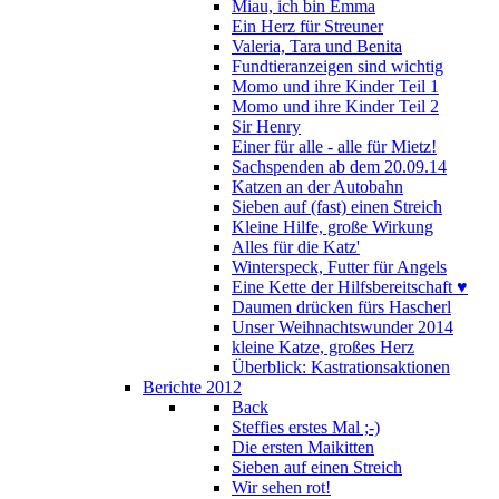
Miau, ich bin Emma
Ein Herz für Streuner
Valeria, Tara und Benita
Fundtieranzeigen sind wichtig
Momo und ihre Kinder Teil 1
Momo und ihre Kinder Teil 2
Sir Henry
Einer für alle - alle für Mietz!
Sachspenden ab dem 20.09.14
Katzen an der Autobahn
Sieben auf (fast) einen Streich
Kleine Hilfe, große Wirkung
Alles für die Katz'
Winterspeck, Futter für Angels
Eine Kette der Hilfsbereitschaft ♥
Daumen drücken fürs Hascherl
Unser Weihnachtswunder 2014
kleine Katze, großes Herz
Überblick: Kastrationsaktionen
Berichte 2012
Back
Steffies erstes Mal ;-)
Die ersten Maikitten
Sieben auf einen Streich
Wir sehen rot!