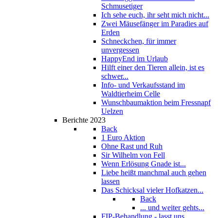
Schmusetiger
Ich sehe euch, ihr seht mich nicht...
Zwei Mäusefänger im Paradies auf
Erden
Schneckchen, für immer
unvergessen
HappyEnd im Urlaub
Hilft einer den Tieren allein, ist es
schwer...
Info- und Verkaufsstand im
Waldtierheim Celle
Wunschbaumaktion beim Fressnapf
Uelzen
Berichte 2023
Back
1 Euro Aktion
Ohne Rast und Ruh
Sir Wilhelm von Fell
Wenn Erlösung Gnade ist...
Liebe heißt manchmal auch gehen
lassen
Das Schicksal vieler Hofkatzen...
Back
... und weiter gehts...
FIP-Behandlung - lasst uns