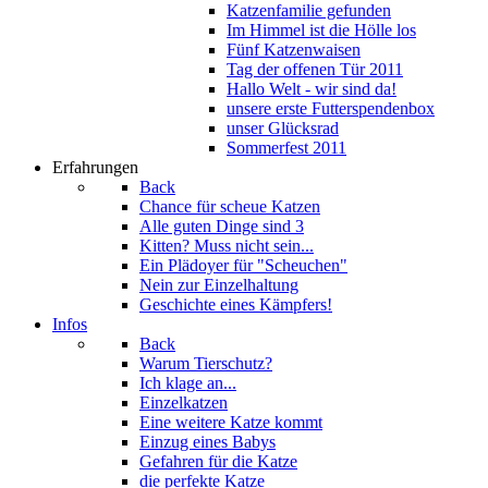
Katzenfamilie gefunden
Im Himmel ist die Hölle los
Fünf Katzenwaisen
Tag der offenen Tür 2011
Hallo Welt - wir sind da!
unsere erste Futterspendenbox
unser Glücksrad
Sommerfest 2011
Erfahrungen
Back
Chance für scheue Katzen
Alle guten Dinge sind 3
Kitten? Muss nicht sein...
Ein Plädoyer für "Scheuchen"
Nein zur Einzelhaltung
Geschichte eines Kämpfers!
Infos
Back
Warum Tierschutz?
Ich klage an...
Einzelkatzen
Eine weitere Katze kommt
Einzug eines Babys
Gefahren für die Katze
die perfekte Katze