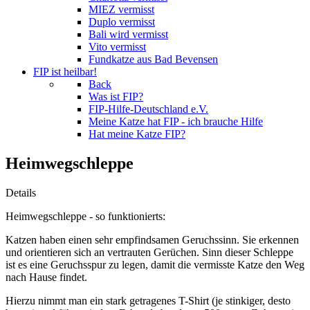
MIEZ vermisst
Duplo vermisst
Bali wird vermisst
Vito vermisst
Fundkatze aus Bad Bevensen
FIP ist heilbar!
Back
Was ist FIP?
FIP-Hilfe-Deutschland e.V.
Meine Katze hat FIP - ich brauche Hilfe
Hat meine Katze FIP?
Heimwegschleppe
Details
Heimwegschleppe - so funktionierts:
Katzen haben einen sehr empfindsamen Geruchssinn. Sie erkennen
und orientieren sich an vertrauten Gerüchen. Sinn dieser Schleppe
ist es eine Geruchsspur zu legen, damit die vermisste Katze den Weg
nach Hause findet.
Hierzu nimmt man ein stark getragenes T-Shirt (je stinkiger, desto