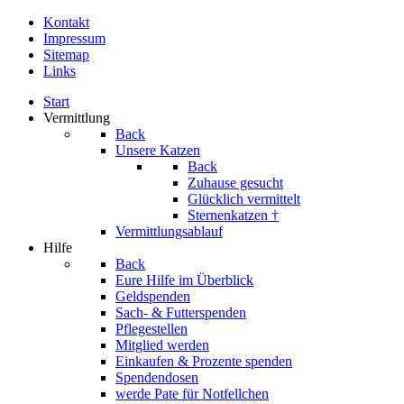
Kontakt
Impressum
Sitemap
Links
Start
Vermittlung
Back
Unsere Katzen
Back
Zuhause gesucht
Glücklich vermittelt
Sternenkatzen †
Vermittlungsablauf
Hilfe
Back
Eure Hilfe im Überblick
Geldspenden
Sach- & Futterspenden
Pflegestellen
Mitglied werden
Einkaufen & Prozente spenden
Spendendosen
werde Pate für Notfellchen