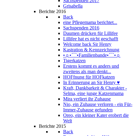
Sachspenden 2017
Grisabella
Berichte 2016
Back
eine Pflegemama berichtet...
Sachspenden 2016
Daumen drücken für Lillifee
Lillifee hat es nicht geschafft
Welcome back Sir Henry
Kastration & Kennzeichnung
•☼•´¯`•Familienbande•´¯`•☼
Tigerkatzen
Erstens kommt es anders und
zweitens als man denkt...
HOFfnung für HOFkatzen
In Erinnerung an Sir Henry ♥
Kraft, Dankbarkeit & Charakter -
Selma, eine junge Katzenmama
Mira verliert ihr Zuhause
Nio, ein Zuhause verloren - ein Für-
Immer-Zuhause gefunden
Oreo, ein kleiner Kater erobert die
Welt
Berichte 2015
Back