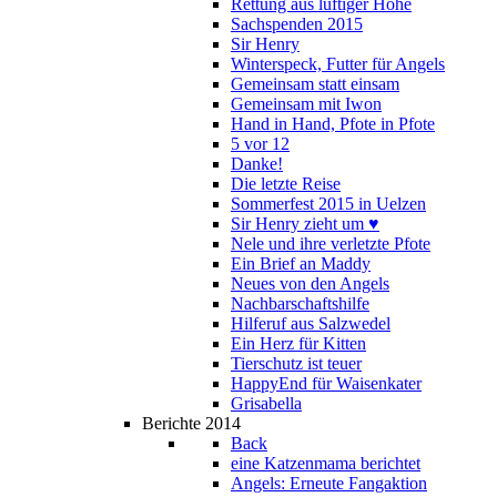
Rettung aus luftiger Höhe
Sachspenden 2015
Sir Henry
Winterspeck, Futter für Angels
Gemeinsam statt einsam
Gemeinsam mit Iwon
Hand in Hand, Pfote in Pfote
5 vor 12
Danke!
Die letzte Reise
Sommerfest 2015 in Uelzen
Sir Henry zieht um ♥
Nele und ihre verletzte Pfote
Ein Brief an Maddy
Neues von den Angels
Nachbarschaftshilfe
Hilferuf aus Salzwedel
Ein Herz für Kitten
Tierschutz ist teuer
HappyEnd für Waisenkater
Grisabella
Berichte 2014
Back
eine Katzenmama berichtet
Angels: Erneute Fangaktion