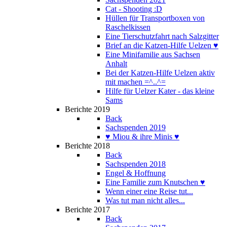
Cat - Shooting :D
Hüllen für Transportboxen von
Raschelkissen
Eine Tierschutzfahrt nach Salzgitter
Brief an die Katzen-Hilfe Uelzen ♥
Eine Minifamilie aus Sachsen
Anhalt
Bei der Katzen-Hilfe Uelzen aktiv
mit machen =^..^=
Hilfe für Uelzer Kater - das kleine
Sams
Berichte 2019
Back
Sachspenden 2019
♥ Miou & ihre Minis ♥
Berichte 2018
Back
Sachspenden 2018
Engel & Hoffnung
Eine Familie zum Knutschen ♥
Wenn einer eine Reise tut...
Was tut man nicht alles...
Berichte 2017
Back