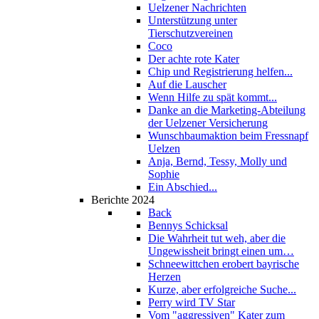
Uelzener Nachrichten
Unterstützung unter
Tierschutzvereinen
Coco
Der achte rote Kater
Chip und Registrierung helfen...
Auf die Lauscher
Wenn Hilfe zu spät kommt...
Danke an die Marketing-Abteilung
der Uelzener Versicherung
Wunschbaumaktion beim Fressnapf
Uelzen
Anja, Bernd, Tessy, Molly und
Sophie
Ein Abschied...
Berichte 2024
Back
Bennys Schicksal
Die Wahrheit tut weh, aber die
Ungewissheit bringt einen um…
Schneewittchen erobert bayrische
Herzen
Kurze, aber erfolgreiche Suche...
Perry wird TV Star
Vom "aggressiven" Kater zum