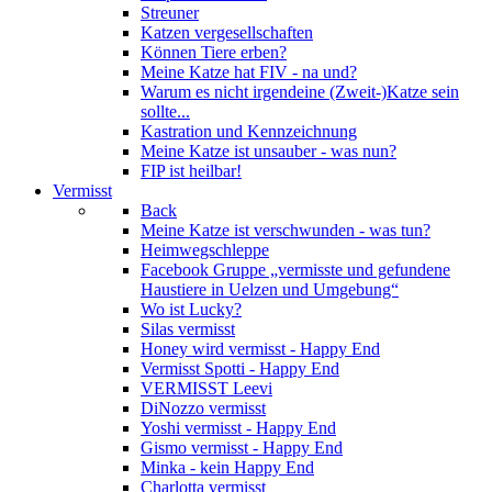
Streuner
Katzen vergesellschaften
Können Tiere erben?
Meine Katze hat FIV - na und?
Warum es nicht irgendeine (Zweit-)Katze sein
sollte...
Kastration und Kennzeichnung
Meine Katze ist unsauber - was nun?
FIP ist heilbar!
Vermisst
Back
Meine Katze ist verschwunden - was tun?
Heimwegschleppe
Facebook Gruppe „vermisste und gefundene
Haustiere in Uelzen und Umgebung“
Wo ist Lucky?
Silas vermisst
Honey wird vermisst - Happy End
Vermisst Spotti - Happy End
VERMISST Leevi
DiNozzo vermisst
Yoshi vermisst - Happy End
Gismo vermisst - Happy End
Minka - kein Happy End
Charlotta vermisst