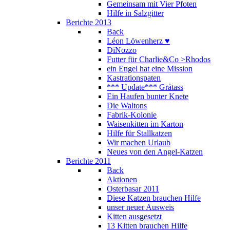
Gemeinsam mit Vier Pfoten
Hilfe in Salzgitter
Berichte 2013
Back
Léon Löwenherz ♥
DiNozzo
Futter für Charlie&Co >Rhodos
ein Engel hat eine Mission
Kastrationspaten
*** Update*** Gråtass
Ein Haufen bunter Knete
Die Waltons
Fabrik-Kolonie
Waisenkitten im Karton
Hilfe für Stallkatzen
Wir machen Urlaub
Neues von den Angel-Katzen
Berichte 2011
Back
Aktionen
Osterbasar 2011
Diese Katzen brauchen Hilfe
unser neuer Ausweis
Kitten ausgesetzt
13 Kitten brauchen Hilfe