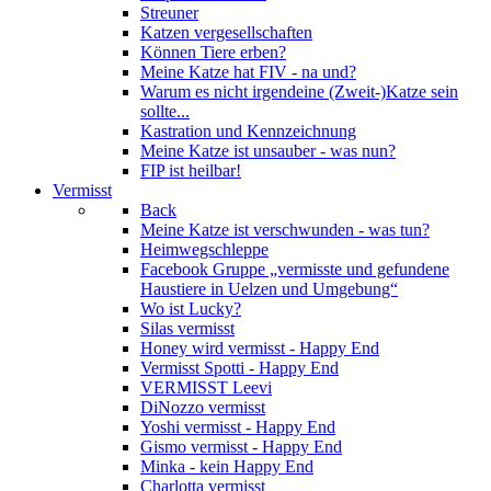
Streuner
Katzen vergesellschaften
Können Tiere erben?
Meine Katze hat FIV - na und?
Warum es nicht irgendeine (Zweit-)Katze sein
sollte...
Kastration und Kennzeichnung
Meine Katze ist unsauber - was nun?
FIP ist heilbar!
Vermisst
Back
Meine Katze ist verschwunden - was tun?
Heimwegschleppe
Facebook Gruppe „vermisste und gefundene
Haustiere in Uelzen und Umgebung“
Wo ist Lucky?
Silas vermisst
Honey wird vermisst - Happy End
Vermisst Spotti - Happy End
VERMISST Leevi
DiNozzo vermisst
Yoshi vermisst - Happy End
Gismo vermisst - Happy End
Minka - kein Happy End
Charlotta vermisst