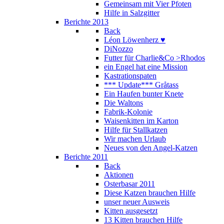
Gemeinsam mit Vier Pfoten
Hilfe in Salzgitter
Berichte 2013
Back
Léon Löwenherz ♥
DiNozzo
Futter für Charlie&Co >Rhodos
ein Engel hat eine Mission
Kastrationspaten
*** Update*** Gråtass
Ein Haufen bunter Knete
Die Waltons
Fabrik-Kolonie
Waisenkitten im Karton
Hilfe für Stallkatzen
Wir machen Urlaub
Neues von den Angel-Katzen
Berichte 2011
Back
Aktionen
Osterbasar 2011
Diese Katzen brauchen Hilfe
unser neuer Ausweis
Kitten ausgesetzt
13 Kitten brauchen Hilfe