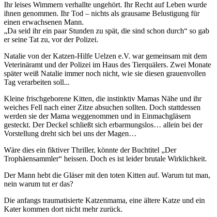
Ihr leises Wimmern verhallte ungehört. Ihr Recht auf Leben wurde
ihnen genommen. Ihr Tod – nichts als grausame Belustigung für
einen erwachsenen Mann.
„Da seid ihr ein paar Stunden zu spät, die sind schon durch“ so gab
er seine Tat zu, vor der Polizei.
Natalie von der Katzen-Hilfe Uelzen e.V. war gemeinsam mit dem
Veterinäramt und der Polizei im Haus des Tierquälers. Zwei Monate
später weiß Natalie immer noch nicht, wie sie diesen grauenvollen
Tag verarbeiten soll...
Kleine frischgeborene Kitten, die instinktiv Mamas Nähe und ihr
weiches Fell nach einer Zitze absuchen sollten. Doch stattdessen
werden sie der Mama weggenommen und in Einmachgläsern
gesteckt. Der Deckel schließt sich erbarmungslos… allein bei der
Vorstellung dreht sich bei uns der Magen…
Wäre dies ein fiktiver Thriller, könnte der Buchtitel „Der
Trophäensammler“ heissen. Doch es ist leider brutale Wirklichkeit.
Der Mann hebt die Gläser mit den toten Kitten auf. Warum tut man,
nein warum tut er das?
Die anfangs traumatisierte Katzenmama, eine ältere Katze und ein
Kater kommen dort nicht mehr zurück.