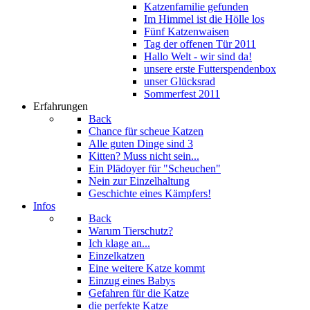
Katzenfamilie gefunden
Im Himmel ist die Hölle los
Fünf Katzenwaisen
Tag der offenen Tür 2011
Hallo Welt - wir sind da!
unsere erste Futterspendenbox
unser Glücksrad
Sommerfest 2011
Erfahrungen
Back
Chance für scheue Katzen
Alle guten Dinge sind 3
Kitten? Muss nicht sein...
Ein Plädoyer für "Scheuchen"
Nein zur Einzelhaltung
Geschichte eines Kämpfers!
Infos
Back
Warum Tierschutz?
Ich klage an...
Einzelkatzen
Eine weitere Katze kommt
Einzug eines Babys
Gefahren für die Katze
die perfekte Katze