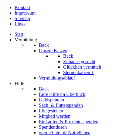
Kontakt
Impressum
Sitemap
Links
Start
Vermittlung
Back
Unsere Katzen
Back
Zuhause gesucht
Glücklich vermittelt
Sternenkatzen †
Vermittlungsablauf
Hilfe
Back
Eure Hilfe im Überblick
Geldspenden
Sach- & Futterspenden
Pflegestellen
Mitglied werden
Einkaufen & Prozente spenden
Spendendosen
werde Pate für Notfellchen