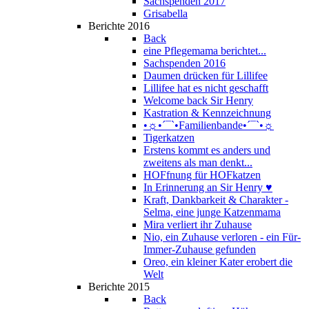
Sachspenden 2017
Grisabella
Berichte 2016
Back
eine Pflegemama berichtet...
Sachspenden 2016
Daumen drücken für Lillifee
Lillifee hat es nicht geschafft
Welcome back Sir Henry
Kastration & Kennzeichnung
•☼•´¯`•Familienbande•´¯`•☼
Tigerkatzen
Erstens kommt es anders und
zweitens als man denkt...
HOFfnung für HOFkatzen
In Erinnerung an Sir Henry ♥
Kraft, Dankbarkeit & Charakter -
Selma, eine junge Katzenmama
Mira verliert ihr Zuhause
Nio, ein Zuhause verloren - ein Für-
Immer-Zuhause gefunden
Oreo, ein kleiner Kater erobert die
Welt
Berichte 2015
Back