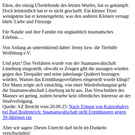
Elton, der einzig Überlebende des letzten Wurfes, hat so gekämpft.
Doch letztendlich hat er es nicht geschafft. Ein kleiner Trost:
wenigstens hat er kennengelernt, was den anderen Kleinen versagt
blieb: Liebe und Fürsorge
Für Natalie und ihre Familie ein unglaublich traumatisches
Erlebnis….
Von Anfang an unterstützend dabei: Jenny bzw. die Tierhilfe
Wolfsburg e.V.
Und jetzt? Das Verfahren wurde von der Staatsanwaltschaft
Lüneburg eingestellt, obwohl es Zeugen gibt die aussagen würden
gegen den Tierquäler und seine jahrelange Quälerei bezeugen
würden. Warum das Ermittlungsverfahren eingestellt wurde klingt?
Der Mann zeigte sich einsichtig, von einer Wiederholungstat geht
die Staatsanwaltschaft Lüneburg nicht aus. Das Verschulden des
Mannes sei gering, zudem bestehe kein öffentliches Interesse an der
Strafverfolgung.
Quelle: AZ Bericht vom 20.09.25:
Nach Tötung von Katzenbabys
bei Bad Bodenteich: Staatsanwaltschaft stellt Ermittlungen gegen
39-Jährigen ein
Aber wir sagen: Dieses Unrecht darf nicht im Dunkeln
verschwinden!