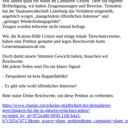
Seit Jahren quält ein Mann im Landkreis Uelzen Tiere zur eigenen
Befriedigung, wir haben Zeugenaussagen und Beweise. Trotzdem
hat die Staatsanwaltschaft Lüneburg das Verfahren eingestellt,
angeblich wegen „mangelndem öffentlichen Interesse“ und
„geringer Wiederholungsgefahr“.
Zeugen wurden teilweise nicht einmal befragt.
Wir, die Katzen-Hilfe Uelzen und einige lokale Tierschutzvereine,
haben eine Petition gestartet und legen Beschwerde beim
Generalstaatsanwalt ein.
Doch damit unsere Stimmen Gewicht haben, brauchen wir
Reichweite.
Mit jedem Teilen setzt Du ein klares Signal:
- Tierquälerei ist kein Bagatelldelikt!
- Es gibt sehr wohl öffentliches Interesse!
Bitte nutze Deine Reichweite, um diese Petition zu verbreiten.
https://www.change.org/p/keine-straffreiheit-bei-tierquälerei-
gerechtigkeit-für-die-in-gläsern-erstickten-kitten?
recruited_by_id=ff72ea80-9950-11f0-b4a5-
b7c505a7d713&utm_source=share_petition&utm_campaign=share_pe