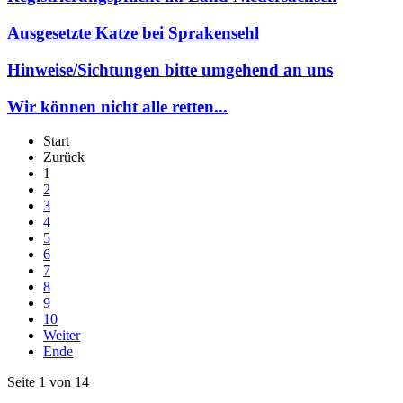
Ausgesetzte Katze bei Sprakensehl
Hinweise/Sichtungen bitte umgehend an uns
Wir können nicht alle retten...
Start
Zurück
1
2
3
4
5
6
7
8
9
10
Weiter
Ende
Seite 1 von 14