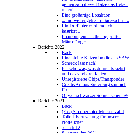
gemeinsam dieser Katze das Leben
retten!
Eine großartige Losaktion
...und weiter gehts im Sauseschritt...
Ein Dorfkater wird endlich
kastriert...
Phantom, ein staatlich geprüfter
Mäusefänger
Berichte 2022
Back
Eine kleine Katzenfamilie aus SAW
Schreck lass nach!
Ich sehe was, was du nichts siehst
und das sind drei Kitten
Unregistrierte Chips/Transponder
CreativArt aus Suderburg sammelt
für...
Onyx - schwarzer Sonnenschein ☀
Berichte 2021
Back
(Ex-) Streunerkater Minki erzählt
Tolle Überraschung für unsere
Notfellchen
5 nach 12
Sachspenden 2021