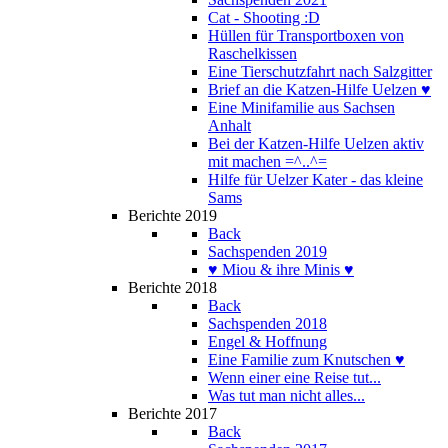
Cat - Shooting :D
Hüllen für Transportboxen von
Raschelkissen
Eine Tierschutzfahrt nach Salzgitter
Brief an die Katzen-Hilfe Uelzen ♥
Eine Minifamilie aus Sachsen
Anhalt
Bei der Katzen-Hilfe Uelzen aktiv
mit machen =^..^=
Hilfe für Uelzer Kater - das kleine
Sams
Berichte 2019
Back
Sachspenden 2019
♥ Miou & ihre Minis ♥
Berichte 2018
Back
Sachspenden 2018
Engel & Hoffnung
Eine Familie zum Knutschen ♥
Wenn einer eine Reise tut...
Was tut man nicht alles...
Berichte 2017
Back