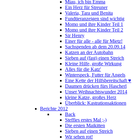
Miau, ich bin Emma
Ein Herz für Streuner
Valeria, Tara und Benita
Fundtieranzeigen sind wichtig
Momo und ihre Kinder Teil 1
Momo und ihre Kinder Teil 2
Sir Henry
Einer für alle - alle für Mietz!
Sachspenden ab dem 20.09.14
Katzen an der Autobahn
Sieben auf (fast) einen Streich
Kleine Hilfe, große Wirkung
Alles für die Katz'
Winterspeck, Futter für Angels
Eine Kette der Hilfsbereitschaft ♥
Daumen drücken fürs Hascherl
Unser Weihnachtswunder 2014
kleine Katze, großes Herz
Überblick: Kastrationsaktionen
Berichte 2012
Back
Steffies erstes Mal ;-)
Die ersten Maikitten
Sieben auf einen Streich
Wir sehen rot!