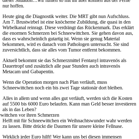
dieser Situation…wir fühlen so mit ihr aber können aus der Ferne
nur hoffen.
Heute ging die Diagnostik weiter. Die MRT gibt nun Aufschluss.
Am 7. Brustwirbel ist eine knöcherne Zubildung, die quasi in den
Wirbelkanal reinragt. Diese verdrängt das Rückenmark. Das erklärt
die enormen Schmerzen bei Schneewittchen. Sie gehen davon aus,
dass es wahrscheinlich gutartig ist. Wenn sie genug Material
bekommen, wird es danach vom Pathologen untersucht. Sie sind
zuversichtlich, dass sie alles vom Tumor entfernt bekommen.
Aktuell bekommt sie das Schmerzmittel Fentanyl intravenös als
Dauertropf und zusätzlich alle paar Stunden auch intravenös
Metacam und Gabapentin.
Wenn die Operation morgen nach Plan verläuft, muss
Schneewittchen noch ein bis zwei Tage stationär dort bleiben.
Alles in allem und wenn alles gut verläuft, werden sich die Kosten
auf 5500 bis 6000 Euro belaufen. Kann man Geld besser investieren
als in das Leben?
Helft mit für Schneewittchen ein Weihnachtswunder wahr werden
zu lassen. Bitte drückt die Daumen für unsere kleine Fellnase.
Wirklich jeder Euro hilft! Wer kann uns bei diesen immensen