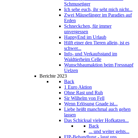
Schmusetiger
Ich sehe euch, ihr seht mich nicht...
Zwei Mäusefänger im Paradies auf
Erden
Schneckchen, für immer
unvergessen
HappyEnd im Urlaub
Hilft einer den Tieren allein, ist es
schwer...
Info- und Verkaufsstand im
Waldtierheim Celle
Wunschbaumaktion beim Fressnapf
Uelzen
Berichte 2023
Back
1 Euro Aktion
Ohne Rast und Ruh
Sir Wilhelm von Fell
Wenn Erlösung Gnade ist...
Liebe heißt manchmal auch gehen
lassen
Das Schicksal vieler Hofkatzen...
Back
... und weiter gehts...
FIP-Behandlung - lasst uns