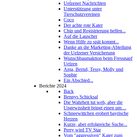
Uelzener Nachrichten
Unterstützung unter
Tierschutzvereinen
Coco
Der achte rote Kater
Chip und Registrierung helfen...
Auf die Lauscher
Wenn Hilfe zu spät kommt...
Danke an die Marketing-Abteilung
der Uelzener Versicherung
Wunschbaumaktion beim Fressnapf
Uelzen
Anja, Bernd, Tessy, Molly und
Sophie
Ein Abschied...
Berichte 2024
Back
Bennys Schicksal
Die Wahrheit tut weh, aber die
Ungewissheit bringt einen um…
Schneewittchen erobert bayrische
Herzen
Kurze, aber erfolgreiche Suche...
Perry wird TV Star
Vom "aggressiven" Kater zum