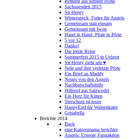
Rettung aus luftiger Höhe
Sachspenden 2015
Sir Henry
Winterspeck, Futter für Angels
Gemeinsam statt einsam
Gemeinsam mit Iwon
Hand in Hand, Pfote in Pfote
5 vor 12
Danke!
Die letzte Reise
Sommerfest 2015 in Uelzen
Sir Henry zieht um ♥
Nele und ihre verletzte Pfote
Ein Brief an Maddy
Neues von den Angels
Nachbarschaftshilfe
Hilferuf aus Salzwedel
Ein Herz für Kitten
Tierschutz ist teuer
HappyEnd für Waisenkater
Grisabella
Berichte 2014
Back
eine Katzenmama berichtet
Angels: Erneute Fangaktion