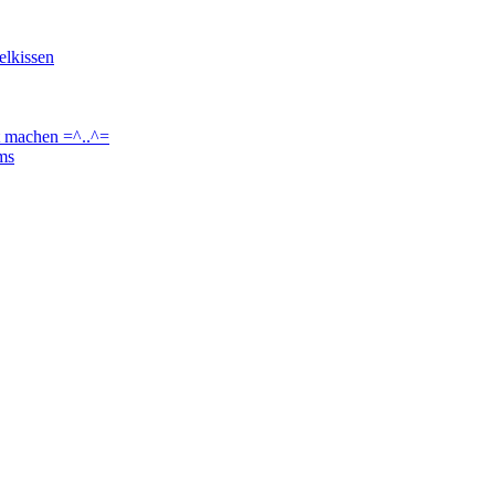
elkissen
t machen =^..^=
ams