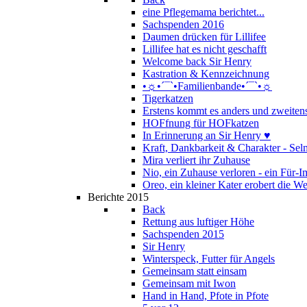
eine Pflegemama berichtet...
Sachspenden 2016
Daumen drücken für Lillifee
Lillifee hat es nicht geschafft
Welcome back Sir Henry
Kastration & Kennzeichnung
•☼•´¯`•Familienbande•´¯`•☼
Tigerkatzen
Erstens kommt es anders und zweitens
HOFfnung für HOFkatzen
In Erinnerung an Sir Henry ♥
Kraft, Dankbarkeit & Charakter - Se
Mira verliert ihr Zuhause
Nio, ein Zuhause verloren - ein Für
Oreo, ein kleiner Kater erobert die We
Berichte 2015
Back
Rettung aus luftiger Höhe
Sachspenden 2015
Sir Henry
Winterspeck, Futter für Angels
Gemeinsam statt einsam
Gemeinsam mit Iwon
Hand in Hand, Pfote in Pfote