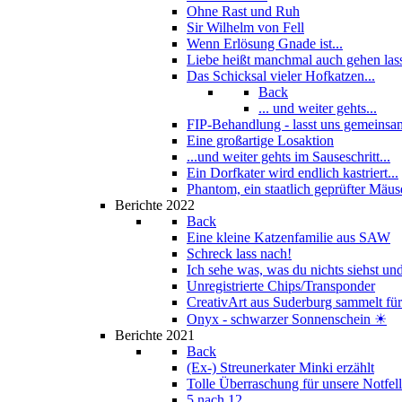
Ohne Rast und Ruh
Sir Wilhelm von Fell
Wenn Erlösung Gnade ist...
Liebe heißt manchmal auch gehen las
Das Schicksal vieler Hofkatzen...
Back
... und weiter gehts...
FIP-Behandlung - lasst uns gemeinsam
Eine großartige Losaktion
...und weiter gehts im Sauseschritt...
Ein Dorfkater wird endlich kastriert...
Phantom, ein staatlich geprüfter Mäus
Berichte 2022
Back
Eine kleine Katzenfamilie aus SAW
Schreck lass nach!
Ich sehe was, was du nichts siehst und
Unregistrierte Chips/Transponder
CreativArt aus Suderburg sammelt für.
Onyx - schwarzer Sonnenschein ☀
Berichte 2021
Back
(Ex-) Streunerkater Minki erzählt
Tolle Überraschung für unsere Notfel
5 nach 12