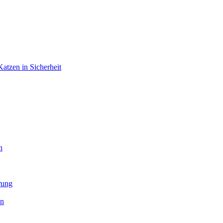
atzen in Sicherheit
n
rung
en