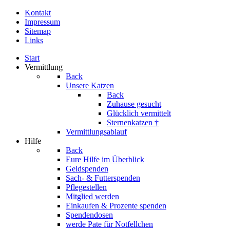
Kontakt
Impressum
Sitemap
Links
Start
Vermittlung
Back
Unsere Katzen
Back
Zuhause gesucht
Glücklich vermittelt
Sternenkatzen †
Vermittlungsablauf
Hilfe
Back
Eure Hilfe im Überblick
Geldspenden
Sach- & Futterspenden
Pflegestellen
Mitglied werden
Einkaufen & Prozente spenden
Spendendosen
werde Pate für Notfellchen