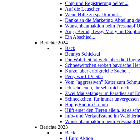
Chip und Registrierung helfen...
Auf die Lauscher
Wenn Hilfe zu spät kommt...
Danke an die Marketing-Abteilung de
Wunschbaumaktion beim Fressnapf U
Anja, Bernd, Tessy, Molly und Sophi
Ein Abschied...
Berichte 2024
Back
Bennys Schicksal
Die Wahrheit tut weh, aber die Unge
Schneewittchen erobert bayrische He
Kurze, aber erfolgreiche Suche...
Perry wird TV Star
Vom "aggressiven" Kater zum Schmus
Ich sehe euch, ihr seht mich nicht...
Zwei Mäusefänger im Paradies auf E
Schneckchen, für immer unvergessen
HappyEnd im Urlaub
Hilft einer den Tieren allein, ist es sch
Info- und Verkaufsstand im Waldtierh
Wunschbaumaktion beim Fressnapf U
Berichte 2023
Back
1 Euro Aktion