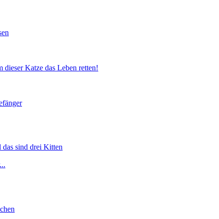
sen
 dieser Katze das Leben retten!
efänger
 das sind drei Kitten
..
lchen