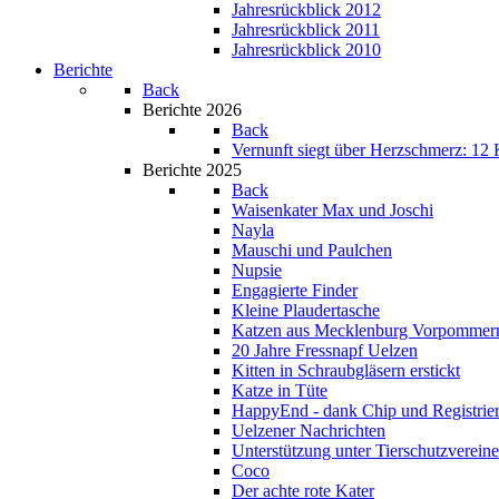
Jahresrückblick 2012
Jahresrückblick 2011
Jahresrückblick 2010
Berichte
Back
Berichte 2026
Back
Vernunft siegt über Herzschmerz: 12 K
Berichte 2025
Back
Waisenkater Max und Joschi
Nayla
Mauschi und Paulchen
Nupsie
Engagierte Finder
Kleine Plaudertasche
Katzen aus Mecklenburg Vorpommer
20 Jahre Fressnapf Uelzen
Kitten in Schraubgläsern erstickt
Katze in Tüte
HappyEnd - dank Chip und Registrie
Uelzener Nachrichten
Unterstützung unter Tierschutzverein
Coco
Der achte rote Kater