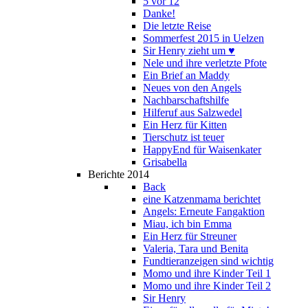
5 vor 12
Danke!
Die letzte Reise
Sommerfest 2015 in Uelzen
Sir Henry zieht um ♥
Nele und ihre verletzte Pfote
Ein Brief an Maddy
Neues von den Angels
Nachbarschaftshilfe
Hilferuf aus Salzwedel
Ein Herz für Kitten
Tierschutz ist teuer
HappyEnd für Waisenkater
Grisabella
Berichte 2014
Back
eine Katzenmama berichtet
Angels: Erneute Fangaktion
Miau, ich bin Emma
Ein Herz für Streuner
Valeria, Tara und Benita
Fundtieranzeigen sind wichtig
Momo und ihre Kinder Teil 1
Momo und ihre Kinder Teil 2
Sir Henry