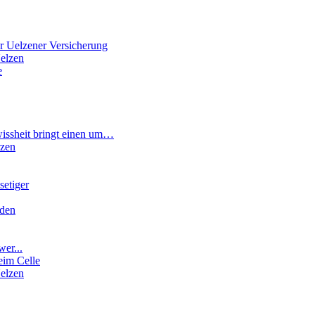
r Uelzener Versicherung
elzen
e
wissheit bringt einen um…
rzen
etiger
rden
wer...
eim Celle
elzen