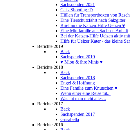
Sachspenden 2021
Cat - Shooting :D
Hüllen für Transportboxen von Rasch
Eine Tierschutzfahrt nach Salzgitter
Brief an die Katzen-Hilfe Uelzen ♥
Eine Minifamilie aus Sachsen Anhalt
Bei der Katzen-Hilfe Uelzen aktiv mi
Hilfe für Uelzer Kater - das kleine S
Berichte 2019
Back
Sachspenden 2019
♥ Miou & ihre Minis ♥
Berichte 2018
Back
Sachspenden 2018
Engel & Hoffnung
Eine Familie zum Knutschen ♥
Wenn einer eine Reise tut...
Was tut man nicht alles...
Berichte 2017
Back
Sachspenden 2017
Grisabella
Berichte 2016
Back