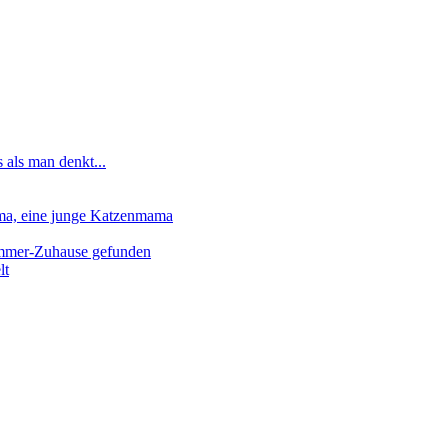
 als man denkt...
lma, eine junge Katzenmama
-Immer-Zuhause gefunden
lt