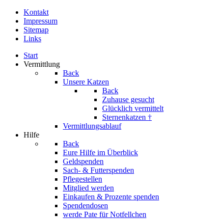
Kontakt
Impressum
Sitemap
Links
Start
Vermittlung
Back
Unsere Katzen
Back
Zuhause gesucht
Glücklich vermittelt
Sternenkatzen †
Vermittlungsablauf
Hilfe
Back
Eure Hilfe im Überblick
Geldspenden
Sach- & Futterspenden
Pflegestellen
Mitglied werden
Einkaufen & Prozente spenden
Spendendosen
werde Pate für Notfellchen