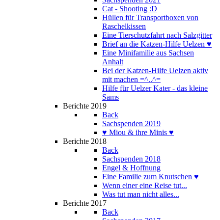
Cat - Shooting :D
Hüllen für Transportboxen von
Raschelkissen
Eine Tierschutzfahrt nach Salzgitter
Brief an die Katzen-Hilfe Uelzen ♥
Eine Minifamilie aus Sachsen
Anhalt
Bei der Katzen-Hilfe Uelzen aktiv
mit machen =^..^=
Hilfe für Uelzer Kater - das kleine
Sams
Berichte 2019
Back
Sachspenden 2019
♥ Miou & ihre Minis ♥
Berichte 2018
Back
Sachspenden 2018
Engel & Hoffnung
Eine Familie zum Knutschen ♥
Wenn einer eine Reise tut...
Was tut man nicht alles...
Berichte 2017
Back