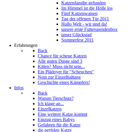
Katzenfamilie gefunden
Im Himmel ist die Hölle los
Fünf Katzenwaisen
Tag der offenen Tür 2011
Hallo Welt - wir sind da!
unsere erste Futterspendenbox
unser Glücksrad
Sommerfest 2011
Erfahrungen
Back
Chance für scheue Katzen
Alle guten Dinge sind 3
Kitten? Muss nicht sein...
Ein Plädoyer für "Scheuchen"
Nein zur Einzelhaltung
Geschichte eines Kämpfers!
Infos
Back
Warum Tierschutz?
Ich klage an...
Einzelkatzen
Eine weitere Katze kommt
Einzug eines Babys
Gefahren für die Katze
die perfekte Katze