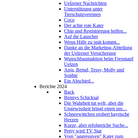
Uelzener Nachrichten
Unterstützung unter
Tierschutzvereinen
Coco
Der achte rote Kater
Chip und Registrierung helfen...
Auf die Lauscher
Wenn Hilfe zu spät kommt...
Danke an die Marketing-Abteilung
der Uelzener Versicherung
Wunschbaumaktion beim Fressnapf
Uelzen
Anja, Bernd, Tessy, Molly und
Sophie
Ein Abschied...
Berichte 2024
Back
Bennys Schicksal
Die Wahrheit tut weh, aber die
Ungewissheit bringt einen um…
Schneewittchen erobert bayrische
Herzen
Kurze, aber erfolgreiche Suche...
Perry wird TV Star
Vom "aggressiven" Kater zum