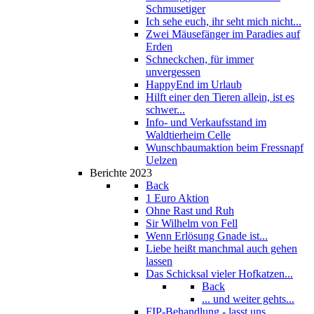
Schmusetiger
Ich sehe euch, ihr seht mich nicht...
Zwei Mäusefänger im Paradies auf
Erden
Schneckchen, für immer
unvergessen
HappyEnd im Urlaub
Hilft einer den Tieren allein, ist es
schwer...
Info- und Verkaufsstand im
Waldtierheim Celle
Wunschbaumaktion beim Fressnapf
Uelzen
Berichte 2023
Back
1 Euro Aktion
Ohne Rast und Ruh
Sir Wilhelm von Fell
Wenn Erlösung Gnade ist...
Liebe heißt manchmal auch gehen
lassen
Das Schicksal vieler Hofkatzen...
Back
... und weiter gehts...
FIP-Behandlung - lasst uns