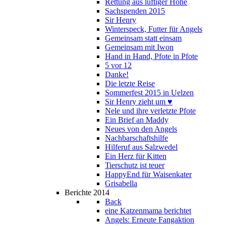
Rettung aus luftiger Höhe
Sachspenden 2015
Sir Henry
Winterspeck, Futter für Angels
Gemeinsam statt einsam
Gemeinsam mit Iwon
Hand in Hand, Pfote in Pfote
5 vor 12
Danke!
Die letzte Reise
Sommerfest 2015 in Uelzen
Sir Henry zieht um ♥
Nele und ihre verletzte Pfote
Ein Brief an Maddy
Neues von den Angels
Nachbarschaftshilfe
Hilferuf aus Salzwedel
Ein Herz für Kitten
Tierschutz ist teuer
HappyEnd für Waisenkater
Grisabella
Berichte 2014
Back
eine Katzenmama berichtet
Angels: Erneute Fangaktion