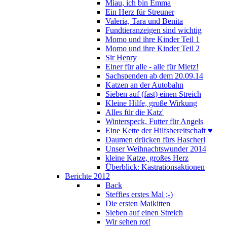
Miau, ich bin Emma
Ein Herz für Streuner
Valeria, Tara und Benita
Fundtieranzeigen sind wichtig
Momo und ihre Kinder Teil 1
Momo und ihre Kinder Teil 2
Sir Henry
Einer für alle - alle für Mietz!
Sachspenden ab dem 20.09.14
Katzen an der Autobahn
Sieben auf (fast) einen Streich
Kleine Hilfe, große Wirkung
Alles für die Katz'
Winterspeck, Futter für Angels
Eine Kette der Hilfsbereitschaft ♥
Daumen drücken fürs Hascherl
Unser Weihnachtswunder 2014
kleine Katze, großes Herz
Überblick: Kastrationsaktionen
Berichte 2012
Back
Steffies erstes Mal ;-)
Die ersten Maikitten
Sieben auf einen Streich
Wir sehen rot!