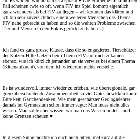
an. Es war ein wunderbares Gespräch ♥ Die Probleme im konkreten
Fall scheinen (wie so oft, wenn FIV ins Spiel kommt) eigentlich
ganz woanders als bei FIV zu liegen – wir konnten das klären und
ich bin sehr zuversichtlich, einem weiteren Menschen das Thema
FIV nahe gebracht zu haben und so die wahren Probleme zwischen
Tier und Mensch in den Fokus gerückt zu haben :-)
Ich fand es ganz grosse Klasse, dass die so engagierten Tierschützer
der Katzen-Hilfe Uelzen beim Thema FIV auf mich zukamen –
ebenso, wie ich kürzlich jemanden an sie verwies bei einem Thema
(Kittenaufzucht), von dem ich wiederum nichts verstehe.
Es ist wundervoll, immer wieder zu erleben, wie überregionale, gar
grenzüberschreitende Zusammenarbeit so viel Gutes bewirken kann:
Bitte kein Gärtchendenken. Wie mein geschätzter Geologielehrer
damals im Gymnasium schon immer sagte: Man muss nicht alles
wissen. Man sollte aber wissen, wo man das Wissen findet – und
keine Grenzen scheuen ♥
In diesem Sinne möchte ich euch auch bitten, mal kurz auf die