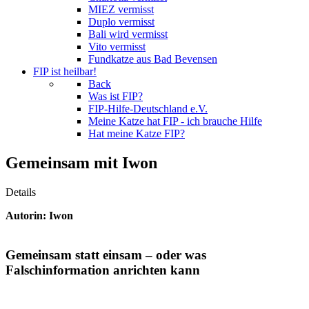
MIEZ vermisst
Duplo vermisst
Bali wird vermisst
Vito vermisst
Fundkatze aus Bad Bevensen
FIP ist heilbar!
Back
Was ist FIP?
FIP-Hilfe-Deutschland e.V.
Meine Katze hat FIP - ich brauche Hilfe
Hat meine Katze FIP?
Gemeinsam mit Iwon
Details
Autorin: Iwon
Gemeinsam statt einsam – oder was
Falschinformation anrichten kann