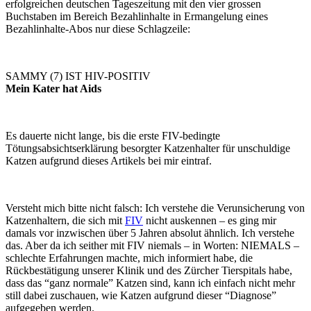
erfolgreichen deutschen Tageszeitung mit den vier grossen
Buchstaben im Bereich Bezahlinhalte in Ermangelung eines
Bezahlinhalte-Abos nur diese Schlagzeile:
SAMMY (7) IST HIV-POSITIV
Mein Kater hat Aids
Es dauerte nicht lange, bis die erste FIV-bedingte
Tötungsabsichtserklärung besorgter Katzenhalter für unschuldige
Katzen aufgrund dieses Artikels bei mir eintraf.
Versteht mich bitte nicht falsch: Ich verstehe die Verunsicherung von
Katzenhaltern, die sich mit
FIV
nicht auskennen – es ging mir
damals vor inzwischen über 5 Jahren absolut ähnlich. Ich verstehe
das. Aber da ich seither mit FIV niemals – in Worten: NIEMALS –
schlechte Erfahrungen machte, mich informiert habe, die
Rückbestätigung unserer Klinik und des Zürcher Tierspitals habe,
dass das “ganz normale” Katzen sind, kann ich einfach nicht mehr
still dabei zuschauen, wie Katzen aufgrund dieser “Diagnose”
aufgegeben werden.