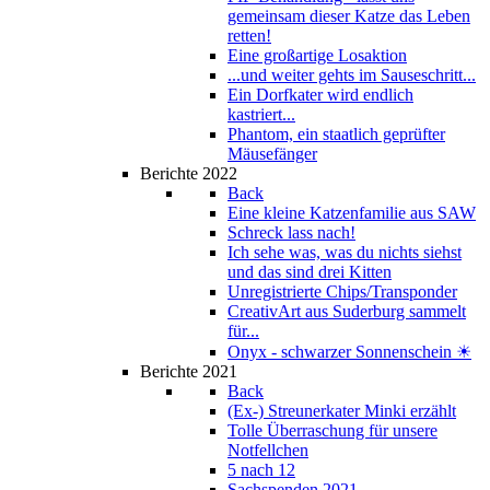
gemeinsam dieser Katze das Leben
retten!
Eine großartige Losaktion
...und weiter gehts im Sauseschritt...
Ein Dorfkater wird endlich
kastriert...
Phantom, ein staatlich geprüfter
Mäusefänger
Berichte 2022
Back
Eine kleine Katzenfamilie aus SAW
Schreck lass nach!
Ich sehe was, was du nichts siehst
und das sind drei Kitten
Unregistrierte Chips/Transponder
CreativArt aus Suderburg sammelt
für...
Onyx - schwarzer Sonnenschein ☀
Berichte 2021
Back
(Ex-) Streunerkater Minki erzählt
Tolle Überraschung für unsere
Notfellchen
5 nach 12
Sachspenden 2021