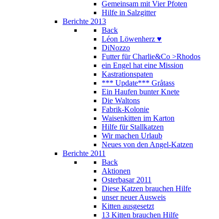
Gemeinsam mit Vier Pfoten
Hilfe in Salzgitter
Berichte 2013
Back
Léon Löwenherz ♥
DiNozzo
Futter für Charlie&Co >Rhodos
ein Engel hat eine Mission
Kastrationspaten
*** Update*** Gråtass
Ein Haufen bunter Knete
Die Waltons
Fabrik-Kolonie
Waisenkitten im Karton
Hilfe für Stallkatzen
Wir machen Urlaub
Neues von den Angel-Katzen
Berichte 2011
Back
Aktionen
Osterbasar 2011
Diese Katzen brauchen Hilfe
unser neuer Ausweis
Kitten ausgesetzt
13 Kitten brauchen Hilfe