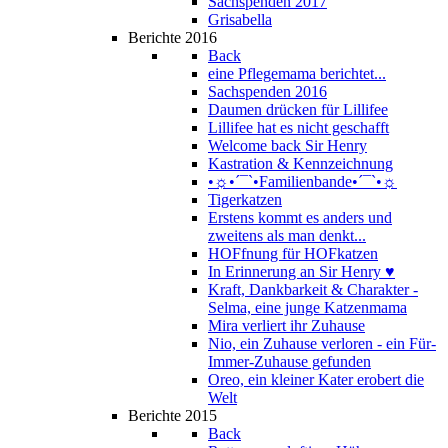
Sachspenden 2017
Grisabella
Berichte 2016
Back
eine Pflegemama berichtet...
Sachspenden 2016
Daumen drücken für Lillifee
Lillifee hat es nicht geschafft
Welcome back Sir Henry
Kastration & Kennzeichnung
•☼•´¯`•Familienbande•´¯`•☼
Tigerkatzen
Erstens kommt es anders und
zweitens als man denkt...
HOFfnung für HOFkatzen
In Erinnerung an Sir Henry ♥
Kraft, Dankbarkeit & Charakter -
Selma, eine junge Katzenmama
Mira verliert ihr Zuhause
Nio, ein Zuhause verloren - ein Für-
Immer-Zuhause gefunden
Oreo, ein kleiner Kater erobert die
Welt
Berichte 2015
Back