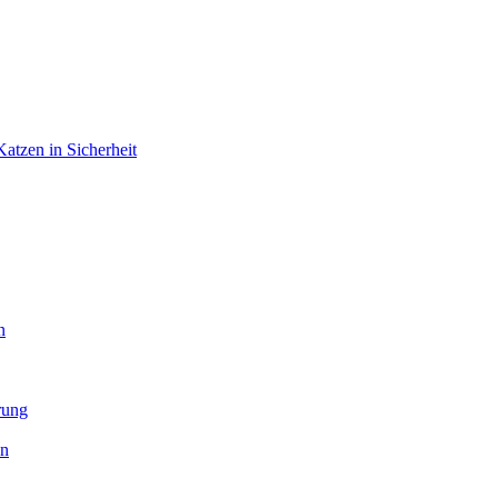
atzen in Sicherheit
n
rung
en