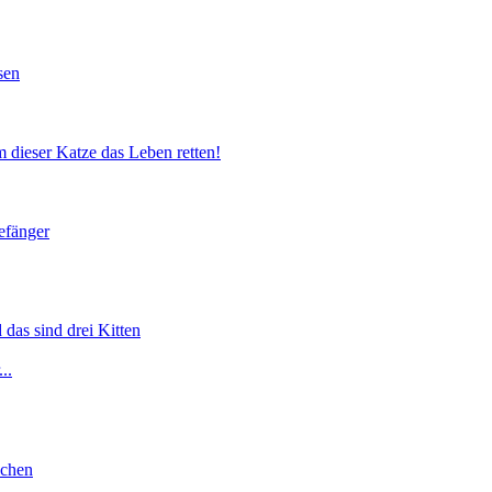
sen
 dieser Katze das Leben retten!
efänger
 das sind drei Kitten
..
lchen