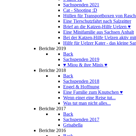
Sachspenden 2021
Cat - Shooting :D
Hüllen für Transportboxen von Rasch
Eine Tierschutzfahrt nach Salzgitter
Brief an die Katzen-Hilfe Uelzen ♥
Eine Minifamilie aus Sachsen Anhalt
Bei der Katzen-Hilfe Uelzen aktiv mi
Hilfe für Uelzer Kater - das kleine S
Berichte 2019
Back
Sachspenden 2019
♥ Miou & ihre Minis ♥
Berichte 2018
Back
Sachspenden 2018
Engel & Hoffnung
Eine Familie zum Knutschen ♥
Wenn einer eine Reise tut...
Was tut man nicht alles...
Berichte 2017
Back
Sachspenden 2017
Grisabella
Berichte 2016
Back