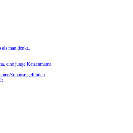
 als man denkt...
lma, eine junge Katzenmama
-Immer-Zuhause gefunden
lt