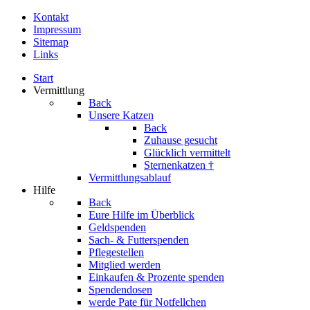
Kontakt
Impressum
Sitemap
Links
Start
Vermittlung
Back
Unsere Katzen
Back
Zuhause gesucht
Glücklich vermittelt
Sternenkatzen †
Vermittlungsablauf
Hilfe
Back
Eure Hilfe im Überblick
Geldspenden
Sach- & Futterspenden
Pflegestellen
Mitglied werden
Einkaufen & Prozente spenden
Spendendosen
werde Pate für Notfellchen