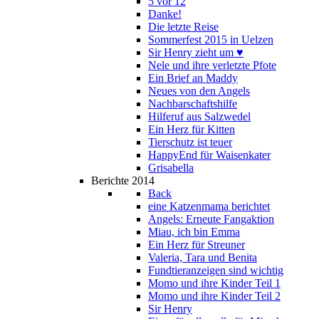
5 vor 12
Danke!
Die letzte Reise
Sommerfest 2015 in Uelzen
Sir Henry zieht um ♥
Nele und ihre verletzte Pfote
Ein Brief an Maddy
Neues von den Angels
Nachbarschaftshilfe
Hilferuf aus Salzwedel
Ein Herz für Kitten
Tierschutz ist teuer
HappyEnd für Waisenkater
Grisabella
Berichte 2014
Back
eine Katzenmama berichtet
Angels: Erneute Fangaktion
Miau, ich bin Emma
Ein Herz für Streuner
Valeria, Tara und Benita
Fundtieranzeigen sind wichtig
Momo und ihre Kinder Teil 1
Momo und ihre Kinder Teil 2
Sir Henry