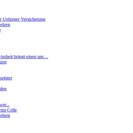
r Uelzener Versicherung
elzen
e
wissheit bringt einen um…
rzen
etiger
rden
wer...
eim Celle
elzen