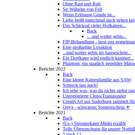
Ohne Rast und Ruh
Sir Wilhelm von Fell
Wenn Erlösung Gnade ist...
Liebe heißt manchmal auch gehen las
Das Schicksal vieler Hofkatzen...
Back
... und weiter gehts...
FIP-Behandlung - lasst uns gemeinsam
Eine großartige Losaktion
...und weiter gehts im Sauseschritt...
Ein Dorfkater wird endlich kastriert...
Phantom, ein staatlich geprüfter Mäus
Berichte 2022
Back
Eine kleine Katzenfamilie aus SAW
Schreck lass nach!
Ich sehe was, was du nichts siehst und
Unregistrierte Chips/Transponder
CreativArt aus Suderburg sammelt für.
Onyx - schwarzer Sonnenschein ☀
Berichte 2021
Back
(Ex-) Streunerkater Minki erzählt
Tolle Überraschung für unsere Notfel
5 nach 12