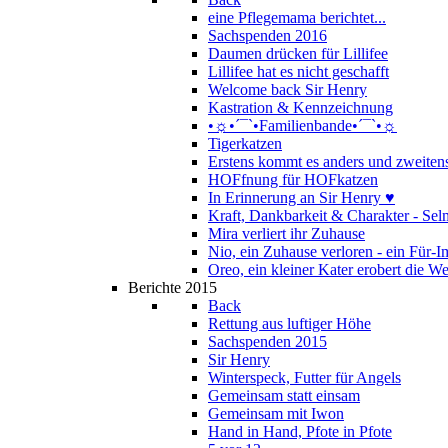
eine Pflegemama berichtet...
Sachspenden 2016
Daumen drücken für Lillifee
Lillifee hat es nicht geschafft
Welcome back Sir Henry
Kastration & Kennzeichnung
•☼•´¯`•Familienbande•´¯`•☼
Tigerkatzen
Erstens kommt es anders und zweitens
HOFfnung für HOFkatzen
In Erinnerung an Sir Henry ♥
Kraft, Dankbarkeit & Charakter - Se
Mira verliert ihr Zuhause
Nio, ein Zuhause verloren - ein Für
Oreo, ein kleiner Kater erobert die We
Berichte 2015
Back
Rettung aus luftiger Höhe
Sachspenden 2015
Sir Henry
Winterspeck, Futter für Angels
Gemeinsam statt einsam
Gemeinsam mit Iwon
Hand in Hand, Pfote in Pfote