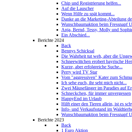
Chip und Registrierung helfen...
Auf die Lauscher
Wenn Hilfe zu spät kommt...
Danke an die Marketing-Abteilung de
Wunschbaumaktion beim Fressnapf U
Anja, Bernd, Tessy, Molly und Sophi
Ein Abschied...
Berichte 2024
Back
Bennys Schicksal
Die Wahrheit tut weh, aber die Unge
Schneewittchen erobert bayrische He
Kurze, aber erfolgreiche Suche...
Perry wird TV Star
Vom "aggressiven" Kater zum Schmus
Ich sehe euch, ihr seht mich nicht...
Zwei Mäusefänger im Paradies auf E
Schneckchen, für immer unvergessen
HappyEnd im Urlaub
Hilft einer den Tieren allein, ist es sch
Info- und Verkaufsstand im Waldtierh
Wunschbaumaktion beim Fressnapf U
Berichte 2023
Back
1 Euro Aktion