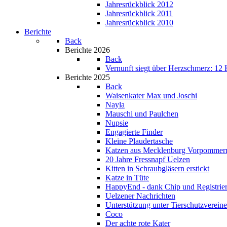
Jahresrückblick 2012
Jahresrückblick 2011
Jahresrückblick 2010
Berichte
Back
Berichte 2026
Back
Vernunft siegt über Herzschmerz: 12 K
Berichte 2025
Back
Waisenkater Max und Joschi
Nayla
Mauschi und Paulchen
Nupsie
Engagierte Finder
Kleine Plaudertasche
Katzen aus Mecklenburg Vorpommer
20 Jahre Fressnapf Uelzen
Kitten in Schraubgläsern erstickt
Katze in Tüte
HappyEnd - dank Chip und Registrie
Uelzener Nachrichten
Unterstützung unter Tierschutzverein
Coco
Der achte rote Kater