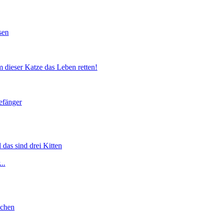
sen
 dieser Katze das Leben retten!
efänger
 das sind drei Kitten
..
lchen