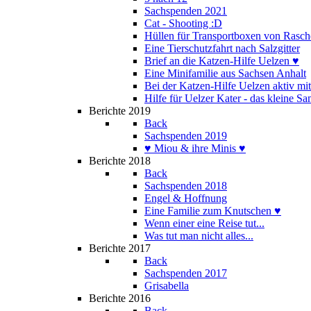
Sachspenden 2021
Cat - Shooting :D
Hüllen für Transportboxen von Rasch
Eine Tierschutzfahrt nach Salzgitter
Brief an die Katzen-Hilfe Uelzen ♥
Eine Minifamilie aus Sachsen Anhalt
Bei der Katzen-Hilfe Uelzen aktiv mi
Hilfe für Uelzer Kater - das kleine S
Berichte 2019
Back
Sachspenden 2019
♥ Miou & ihre Minis ♥
Berichte 2018
Back
Sachspenden 2018
Engel & Hoffnung
Eine Familie zum Knutschen ♥
Wenn einer eine Reise tut...
Was tut man nicht alles...
Berichte 2017
Back
Sachspenden 2017
Grisabella
Berichte 2016
Back