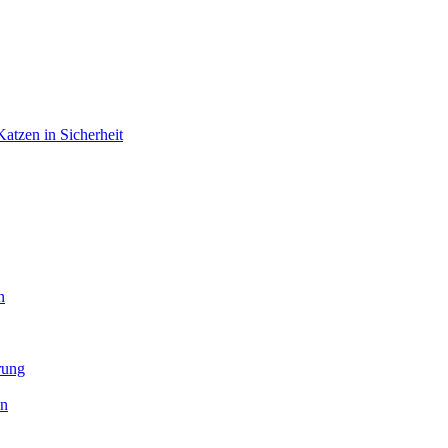
atzen in Sicherheit
n
rung
en