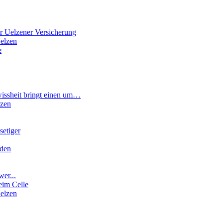
r Uelzener Versicherung
elzen
e
wissheit bringt einen um…
rzen
etiger
rden
wer...
eim Celle
elzen