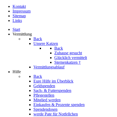
Kontakt
Impressum
Sitemap
Links
Start
Vermittlung
Back
Unsere Katzen
Back
Zuhause gesucht
Glücklich vermittelt
Sternenkatzen †
Vermittlungsablauf
Hilfe
Back
Eure Hilfe im Überblick
Geldspenden
Sach- & Futterspenden
Pflegestellen
Mitglied werden
Einkaufen & Prozente spenden
Spendendosen
werde Pate für Notfellchen