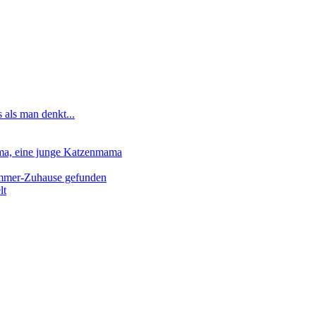
 als man denkt...
lma, eine junge Katzenmama
-Immer-Zuhause gefunden
lt