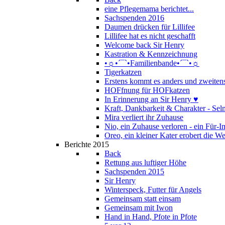
eine Pflegemama berichtet...
Sachspenden 2016
Daumen drücken für Lillifee
Lillifee hat es nicht geschafft
Welcome back Sir Henry
Kastration & Kennzeichnung
•☼•´¯`•Familienbande•´¯`•☼
Tigerkatzen
Erstens kommt es anders und zweitens
HOFfnung für HOFkatzen
In Erinnerung an Sir Henry ♥
Kraft, Dankbarkeit & Charakter - Se
Mira verliert ihr Zuhause
Nio, ein Zuhause verloren - ein Für
Oreo, ein kleiner Kater erobert die We
Berichte 2015
Back
Rettung aus luftiger Höhe
Sachspenden 2015
Sir Henry
Winterspeck, Futter für Angels
Gemeinsam statt einsam
Gemeinsam mit Iwon
Hand in Hand, Pfote in Pfote