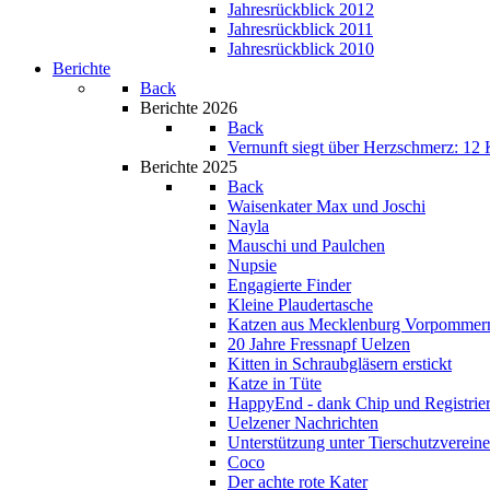
Jahresrückblick 2012
Jahresrückblick 2011
Jahresrückblick 2010
Berichte
Back
Berichte 2026
Back
Vernunft siegt über Herzschmerz: 12 K
Berichte 2025
Back
Waisenkater Max und Joschi
Nayla
Mauschi und Paulchen
Nupsie
Engagierte Finder
Kleine Plaudertasche
Katzen aus Mecklenburg Vorpommer
20 Jahre Fressnapf Uelzen
Kitten in Schraubgläsern erstickt
Katze in Tüte
HappyEnd - dank Chip und Registrie
Uelzener Nachrichten
Unterstützung unter Tierschutzverein
Coco
Der achte rote Kater