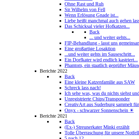
Ohne Rast und Ruh
Sir Wilhelm von Fell
Wenn Erlösung Gnade ist...
Liebe heißt manchmal auch gehen las
Das Schicksal vieler Hofkatzen...
Back
... und weiter gehts...
FIP-Behandlung - lasst uns gemeinsam
Eine großartige Losaktion
...und weiter gehts im Sauseschritt...
Ein Dorfkater wird endlich kastriert...
Phantom, ein staatlich geprüfter Mäus
Berichte 2022
Back
Eine kleine Katzenfamilie aus SAW
Schreck lass nach!
Ich sehe was, was du nichts siehst und
Unregistrierte Chips/Transponder
CreativArt aus Suderburg sammelt für.
Onyx - schwarzer Sonnenschein ☀
Berichte 2021
Back
(Ex-) Streunerkater Minki erzählt
Tolle Überraschung für unsere Notfel
5 nach 12