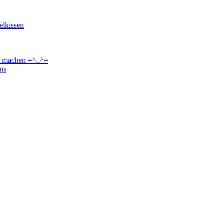
elkissen
t machen =^..^=
ams