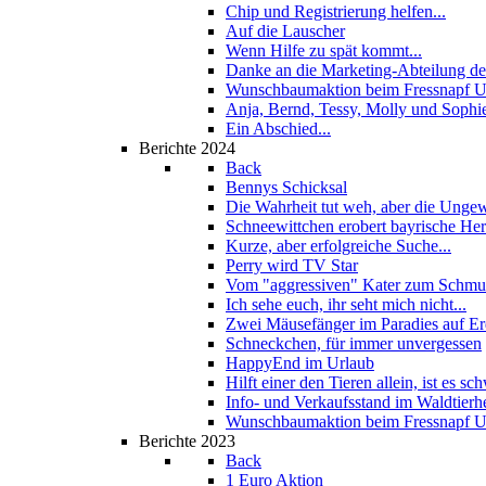
Chip und Registrierung helfen...
Auf die Lauscher
Wenn Hilfe zu spät kommt...
Danke an die Marketing-Abteilung de
Wunschbaumaktion beim Fressnapf U
Anja, Bernd, Tessy, Molly und Sophi
Ein Abschied...
Berichte 2024
Back
Bennys Schicksal
Die Wahrheit tut weh, aber die Unge
Schneewittchen erobert bayrische He
Kurze, aber erfolgreiche Suche...
Perry wird TV Star
Vom "aggressiven" Kater zum Schmus
Ich sehe euch, ihr seht mich nicht...
Zwei Mäusefänger im Paradies auf E
Schneckchen, für immer unvergessen
HappyEnd im Urlaub
Hilft einer den Tieren allein, ist es sch
Info- und Verkaufsstand im Waldtierh
Wunschbaumaktion beim Fressnapf U
Berichte 2023
Back
1 Euro Aktion