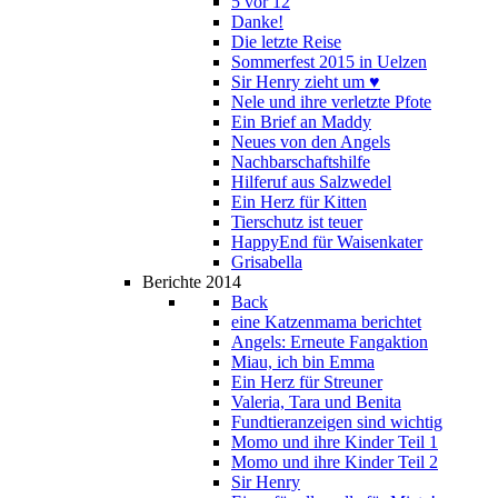
5 vor 12
Danke!
Die letzte Reise
Sommerfest 2015 in Uelzen
Sir Henry zieht um ♥
Nele und ihre verletzte Pfote
Ein Brief an Maddy
Neues von den Angels
Nachbarschaftshilfe
Hilferuf aus Salzwedel
Ein Herz für Kitten
Tierschutz ist teuer
HappyEnd für Waisenkater
Grisabella
Berichte 2014
Back
eine Katzenmama berichtet
Angels: Erneute Fangaktion
Miau, ich bin Emma
Ein Herz für Streuner
Valeria, Tara und Benita
Fundtieranzeigen sind wichtig
Momo und ihre Kinder Teil 1
Momo und ihre Kinder Teil 2
Sir Henry