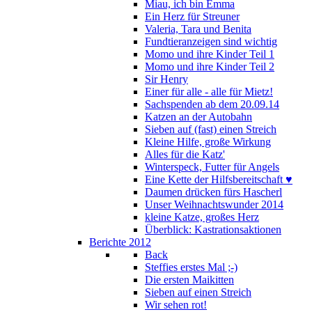
Miau, ich bin Emma
Ein Herz für Streuner
Valeria, Tara und Benita
Fundtieranzeigen sind wichtig
Momo und ihre Kinder Teil 1
Momo und ihre Kinder Teil 2
Sir Henry
Einer für alle - alle für Mietz!
Sachspenden ab dem 20.09.14
Katzen an der Autobahn
Sieben auf (fast) einen Streich
Kleine Hilfe, große Wirkung
Alles für die Katz'
Winterspeck, Futter für Angels
Eine Kette der Hilfsbereitschaft ♥
Daumen drücken fürs Hascherl
Unser Weihnachtswunder 2014
kleine Katze, großes Herz
Überblick: Kastrationsaktionen
Berichte 2012
Back
Steffies erstes Mal ;-)
Die ersten Maikitten
Sieben auf einen Streich
Wir sehen rot!