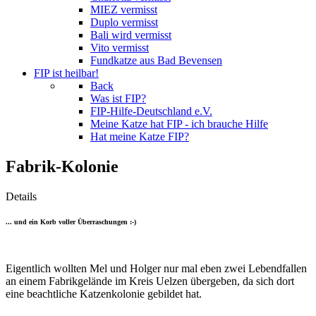
MIEZ vermisst
Duplo vermisst
Bali wird vermisst
Vito vermisst
Fundkatze aus Bad Bevensen
FIP ist heilbar!
Back
Was ist FIP?
FIP-Hilfe-Deutschland e.V.
Meine Katze hat FIP - ich brauche Hilfe
Hat meine Katze FIP?
Fabrik-Kolonie
Details
... und ein Korb voller Überraschungen :-)
Eigentlich wollten Mel und Holger nur mal eben zwei Lebendfallen
an einem Fabrikgelände im Kreis Uelzen übergeben, da sich dort
eine beachtliche Katzenkolonie gebildet hat.