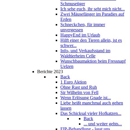
Schmusetiger
Ich sehe euch, ihr seht mich nicht...
Zwei Mäusefänger im Paradies auf
Erden
Schneckchen, für immer
unvergessen
HappyEnd im Urlaub
Hilft einer den Tieren allein, ist es
schwer...
Info- und Verkaufsstand im
Waldtierheim Celle
Wunschbaumaktion beim Fressnapf
Uelzen
Berichte 2023
Back
1 Euro Aktion
Ohne Rast und Ruh
Sir Wilhelm von Fell
Wenn Erlösung Gnade ist...
Liebe heißt manchmal auch gehen
lassen
Das Schicksal vieler Hofkatzen...
Back
... und weiter gehts...
FIP-Behandlung - lasst uns