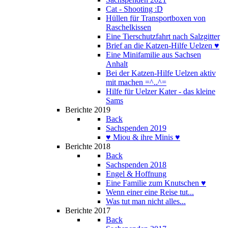
Cat - Shooting :D
Hüllen für Transportboxen von
Raschelkissen
Eine Tierschutzfahrt nach Salzgitter
Brief an die Katzen-Hilfe Uelzen ♥
Eine Minifamilie aus Sachsen
Anhalt
Bei der Katzen-Hilfe Uelzen aktiv
mit machen =^..^=
Hilfe für Uelzer Kater - das kleine
Sams
Berichte 2019
Back
Sachspenden 2019
♥ Miou & ihre Minis ♥
Berichte 2018
Back
Sachspenden 2018
Engel & Hoffnung
Eine Familie zum Knutschen ♥
Wenn einer eine Reise tut...
Was tut man nicht alles...
Berichte 2017
Back