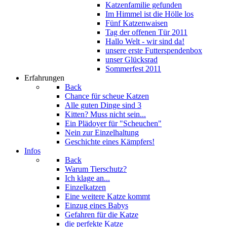
Katzenfamilie gefunden
Im Himmel ist die Hölle los
Fünf Katzenwaisen
Tag der offenen Tür 2011
Hallo Welt - wir sind da!
unsere erste Futterspendenbox
unser Glücksrad
Sommerfest 2011
Erfahrungen
Back
Chance für scheue Katzen
Alle guten Dinge sind 3
Kitten? Muss nicht sein...
Ein Plädoyer für "Scheuchen"
Nein zur Einzelhaltung
Geschichte eines Kämpfers!
Infos
Back
Warum Tierschutz?
Ich klage an...
Einzelkatzen
Eine weitere Katze kommt
Einzug eines Babys
Gefahren für die Katze
die perfekte Katze