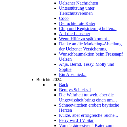
Uelzener Nachrichten
Unterstützung unter
Tierschutzvereinen
Coco
Der achte rote Kater
Chip und Registrierung helfen...
Auf die Lauscher
Wenn Hilfe zu spät kommt...
Danke an die Marketing-Abteilung
der Uelzener Versicherung
Wunschbaumaktion beim Fressnapf
Uelzen
Anja, Bernd, Tessy, Molly und
Sophie
Ein Abschied...
Berichte 2024
Back
Bennys Schicksal
Die Wahrheit tut weh, aber die
Ungewissheit bringt einen um…
Schneewittchen erobert bayrische
Herzen
Kurze, aber erfolgreiche Suche...
Perry wird TV Star
Vom "aggressiven" Kater zum