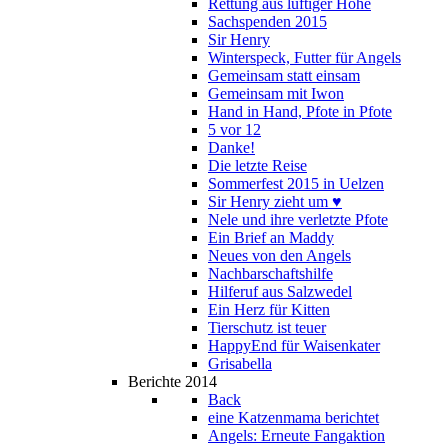
Rettung aus luftiger Höhe
Sachspenden 2015
Sir Henry
Winterspeck, Futter für Angels
Gemeinsam statt einsam
Gemeinsam mit Iwon
Hand in Hand, Pfote in Pfote
5 vor 12
Danke!
Die letzte Reise
Sommerfest 2015 in Uelzen
Sir Henry zieht um ♥
Nele und ihre verletzte Pfote
Ein Brief an Maddy
Neues von den Angels
Nachbarschaftshilfe
Hilferuf aus Salzwedel
Ein Herz für Kitten
Tierschutz ist teuer
HappyEnd für Waisenkater
Grisabella
Berichte 2014
Back
eine Katzenmama berichtet
Angels: Erneute Fangaktion