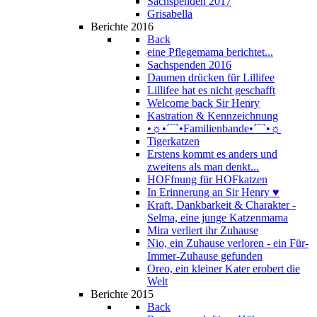
Sachspenden 2017
Grisabella
Berichte 2016
Back
eine Pflegemama berichtet...
Sachspenden 2016
Daumen drücken für Lillifee
Lillifee hat es nicht geschafft
Welcome back Sir Henry
Kastration & Kennzeichnung
•☼•´¯`•Familienbande•´¯`•☼
Tigerkatzen
Erstens kommt es anders und
zweitens als man denkt...
HOFfnung für HOFkatzen
In Erinnerung an Sir Henry ♥
Kraft, Dankbarkeit & Charakter -
Selma, eine junge Katzenmama
Mira verliert ihr Zuhause
Nio, ein Zuhause verloren - ein Für-
Immer-Zuhause gefunden
Oreo, ein kleiner Kater erobert die
Welt
Berichte 2015
Back