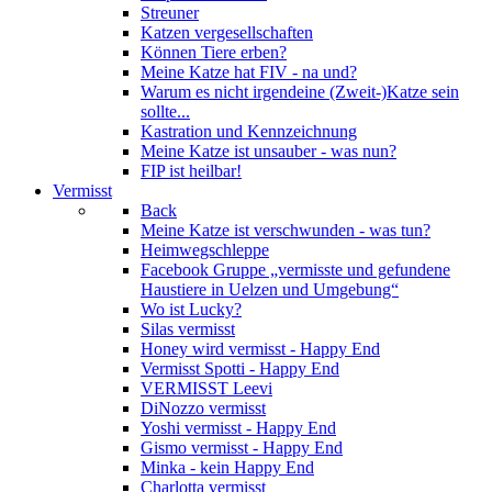
Streuner
Katzen vergesellschaften
Können Tiere erben?
Meine Katze hat FIV - na und?
Warum es nicht irgendeine (Zweit-)Katze sein
sollte...
Kastration und Kennzeichnung
Meine Katze ist unsauber - was nun?
FIP ist heilbar!
Vermisst
Back
Meine Katze ist verschwunden - was tun?
Heimwegschleppe
Facebook Gruppe „vermisste und gefundene
Haustiere in Uelzen und Umgebung“
Wo ist Lucky?
Silas vermisst
Honey wird vermisst - Happy End
Vermisst Spotti - Happy End
VERMISST Leevi
DiNozzo vermisst
Yoshi vermisst - Happy End
Gismo vermisst - Happy End
Minka - kein Happy End
Charlotta vermisst