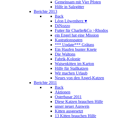
Gemeinsam mit Vier Pfoten
Hilfe in Salzgitter
Berichte 2013
Back
Léon Löwenherz ♥
DiNozzo
Futter für Charlie&Co >Rhodos
ein Engel hat eine Mission
Kastrationspaten
*** Update*** Gråtass
Ein Haufen bunter Knete
Die Waltons
Fabrik-Kolonie
Waisenkitten im Karton
Hilfe für Stallkatzen
Wir machen Urlaub
Neues von den Angel-Katzen
Berichte 2011
Back
Aktionen
Osterbasar 2011
Diese Katzen brauchen Hilfe
unser neuer Ausweis
Kitten ausgesetzt
13 Kitten brauchen Hilfe