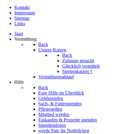
Kontakt
Impressum
Sitemap
Links
Start
Vermittlung
Back
Unsere Katzen
Back
Zuhause gesucht
Glücklich vermittelt
Sternenkatzen †
Vermittlungsablauf
Hilfe
Back
Eure Hilfe im Überblick
Geldspenden
Sach- & Futterspenden
Pflegestellen
Mitglied werden
Einkaufen & Prozente spenden
Spendendosen
werde Pate für Notfellchen