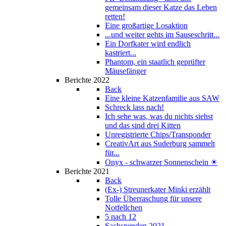
gemeinsam dieser Katze das Leben
retten!
Eine großartige Losaktion
...und weiter gehts im Sauseschritt...
Ein Dorfkater wird endlich
kastriert...
Phantom, ein staatlich geprüfter
Mäusefänger
Berichte 2022
Back
Eine kleine Katzenfamilie aus SAW
Schreck lass nach!
Ich sehe was, was du nichts siehst
und das sind drei Kitten
Unregistrierte Chips/Transponder
CreativArt aus Suderburg sammelt
für...
Onyx - schwarzer Sonnenschein ☀
Berichte 2021
Back
(Ex-) Streunerkater Minki erzählt
Tolle Überraschung für unsere
Notfellchen
5 nach 12
Sachspenden 2021