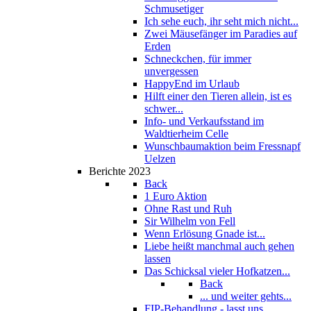
Schmusetiger
Ich sehe euch, ihr seht mich nicht...
Zwei Mäusefänger im Paradies auf
Erden
Schneckchen, für immer
unvergessen
HappyEnd im Urlaub
Hilft einer den Tieren allein, ist es
schwer...
Info- und Verkaufsstand im
Waldtierheim Celle
Wunschbaumaktion beim Fressnapf
Uelzen
Berichte 2023
Back
1 Euro Aktion
Ohne Rast und Ruh
Sir Wilhelm von Fell
Wenn Erlösung Gnade ist...
Liebe heißt manchmal auch gehen
lassen
Das Schicksal vieler Hofkatzen...
Back
... und weiter gehts...
FIP-Behandlung - lasst uns