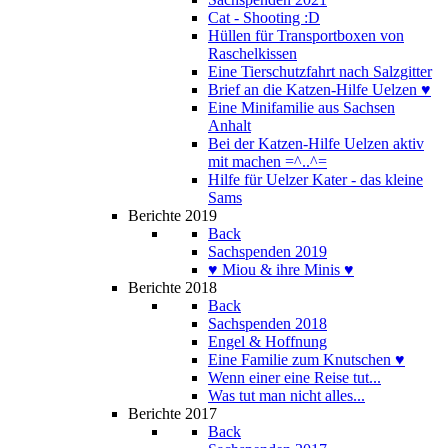
Cat - Shooting :D
Hüllen für Transportboxen von
Raschelkissen
Eine Tierschutzfahrt nach Salzgitter
Brief an die Katzen-Hilfe Uelzen ♥
Eine Minifamilie aus Sachsen
Anhalt
Bei der Katzen-Hilfe Uelzen aktiv
mit machen =^..^=
Hilfe für Uelzer Kater - das kleine
Sams
Berichte 2019
Back
Sachspenden 2019
♥ Miou & ihre Minis ♥
Berichte 2018
Back
Sachspenden 2018
Engel & Hoffnung
Eine Familie zum Knutschen ♥
Wenn einer eine Reise tut...
Was tut man nicht alles...
Berichte 2017
Back