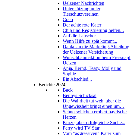
Uelzener Nachrichten
Unterstützung unter
Tierschutzvereinen
Coco
Der achte rote Kater
Chip und Registrierung helfen...
Auf die Lauscher
Wenn Hilfe zu spät kommt...
Danke an die Marketing-Abteilung
der Uelzener Versicherung
Wunschbaumaktion beim Fressnapf
Uelzen
Anja, Bernd, Tessy, Molly und
Sophie
Ein Abschied...
Berichte 2024
Back
Bennys Schicksal
Die Wahrheit tut weh, aber die
Ungewissheit bringt einen um…
Schneewittchen erobert bayrische
Herzen
Kurze, aber erfolgreiche Suche...
Perry wird TV Star
Vom "aggressiven" Kater zum