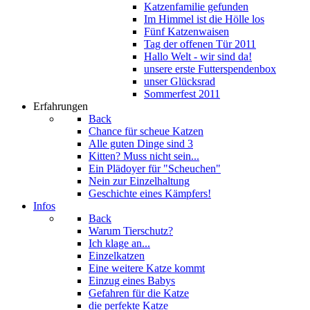
Katzenfamilie gefunden
Im Himmel ist die Hölle los
Fünf Katzenwaisen
Tag der offenen Tür 2011
Hallo Welt - wir sind da!
unsere erste Futterspendenbox
unser Glücksrad
Sommerfest 2011
Erfahrungen
Back
Chance für scheue Katzen
Alle guten Dinge sind 3
Kitten? Muss nicht sein...
Ein Plädoyer für "Scheuchen"
Nein zur Einzelhaltung
Geschichte eines Kämpfers!
Infos
Back
Warum Tierschutz?
Ich klage an...
Einzelkatzen
Eine weitere Katze kommt
Einzug eines Babys
Gefahren für die Katze
die perfekte Katze