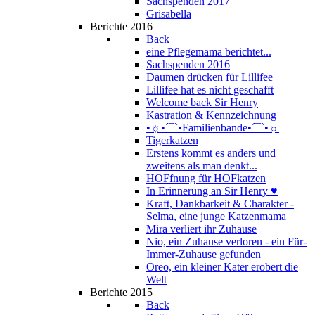
Sachspenden 2017
Grisabella
Berichte 2016
Back
eine Pflegemama berichtet...
Sachspenden 2016
Daumen drücken für Lillifee
Lillifee hat es nicht geschafft
Welcome back Sir Henry
Kastration & Kennzeichnung
•☼•´¯`•Familienbande•´¯`•☼
Tigerkatzen
Erstens kommt es anders und
zweitens als man denkt...
HOFfnung für HOFkatzen
In Erinnerung an Sir Henry ♥
Kraft, Dankbarkeit & Charakter -
Selma, eine junge Katzenmama
Mira verliert ihr Zuhause
Nio, ein Zuhause verloren - ein Für-
Immer-Zuhause gefunden
Oreo, ein kleiner Kater erobert die
Welt
Berichte 2015
Back