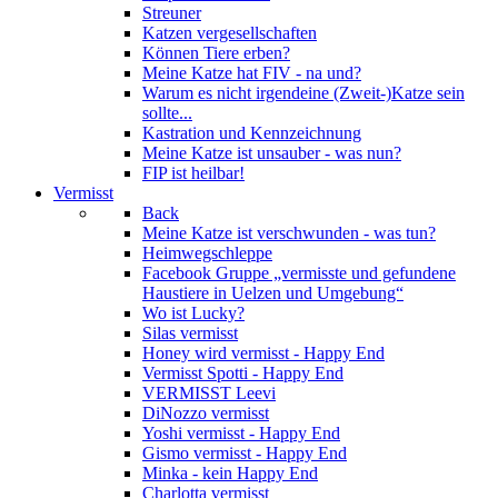
Streuner
Katzen vergesellschaften
Können Tiere erben?
Meine Katze hat FIV - na und?
Warum es nicht irgendeine (Zweit-)Katze sein
sollte...
Kastration und Kennzeichnung
Meine Katze ist unsauber - was nun?
FIP ist heilbar!
Vermisst
Back
Meine Katze ist verschwunden - was tun?
Heimwegschleppe
Facebook Gruppe „vermisste und gefundene
Haustiere in Uelzen und Umgebung“
Wo ist Lucky?
Silas vermisst
Honey wird vermisst - Happy End
Vermisst Spotti - Happy End
VERMISST Leevi
DiNozzo vermisst
Yoshi vermisst - Happy End
Gismo vermisst - Happy End
Minka - kein Happy End
Charlotta vermisst