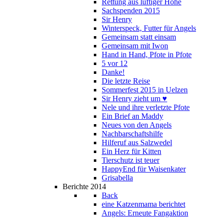
Rettung aus luftiger Höhe
Sachspenden 2015
Sir Henry
Winterspeck, Futter für Angels
Gemeinsam statt einsam
Gemeinsam mit Iwon
Hand in Hand, Pfote in Pfote
5 vor 12
Danke!
Die letzte Reise
Sommerfest 2015 in Uelzen
Sir Henry zieht um ♥
Nele und ihre verletzte Pfote
Ein Brief an Maddy
Neues von den Angels
Nachbarschaftshilfe
Hilferuf aus Salzwedel
Ein Herz für Kitten
Tierschutz ist teuer
HappyEnd für Waisenkater
Grisabella
Berichte 2014
Back
eine Katzenmama berichtet
Angels: Erneute Fangaktion