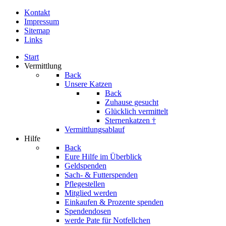
Kontakt
Impressum
Sitemap
Links
Start
Vermittlung
Back
Unsere Katzen
Back
Zuhause gesucht
Glücklich vermittelt
Sternenkatzen †
Vermittlungsablauf
Hilfe
Back
Eure Hilfe im Überblick
Geldspenden
Sach- & Futterspenden
Pflegestellen
Mitglied werden
Einkaufen & Prozente spenden
Spendendosen
werde Pate für Notfellchen