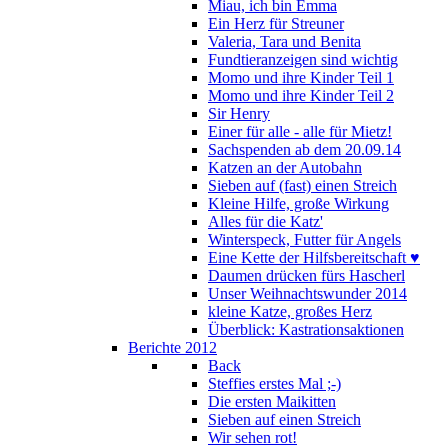
Miau, ich bin Emma
Ein Herz für Streuner
Valeria, Tara und Benita
Fundtieranzeigen sind wichtig
Momo und ihre Kinder Teil 1
Momo und ihre Kinder Teil 2
Sir Henry
Einer für alle - alle für Mietz!
Sachspenden ab dem 20.09.14
Katzen an der Autobahn
Sieben auf (fast) einen Streich
Kleine Hilfe, große Wirkung
Alles für die Katz'
Winterspeck, Futter für Angels
Eine Kette der Hilfsbereitschaft ♥
Daumen drücken fürs Hascherl
Unser Weihnachtswunder 2014
kleine Katze, großes Herz
Überblick: Kastrationsaktionen
Berichte 2012
Back
Steffies erstes Mal ;-)
Die ersten Maikitten
Sieben auf einen Streich
Wir sehen rot!