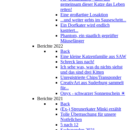
gemeinsam dieser Katze das Leben
retten!
Eine großartige Losaktion
...und weiter gehts im Sauseschritt...
Ein Dorfkater wird endlich
kastriert...
Phantom, ein staatlich geprüfter
Mäusefänger
Berichte 2022
Back
Eine kleine Katzenfamilie aus SAW
Schreck lass nach!
Ich sehe was, was du nichts siehst
und das sind drei Kitten
Unregistrierte Chips/Transponder
CreativArt aus Suderburg sammelt
für...
Onyx - schwarzer Sonnenschein ☀
Berichte 2021
Back
(Ex-) Streunerkater Minki erzählt
Tolle Überraschung für unsere
Notfellchen
5 nach 12
Sachspenden 2021