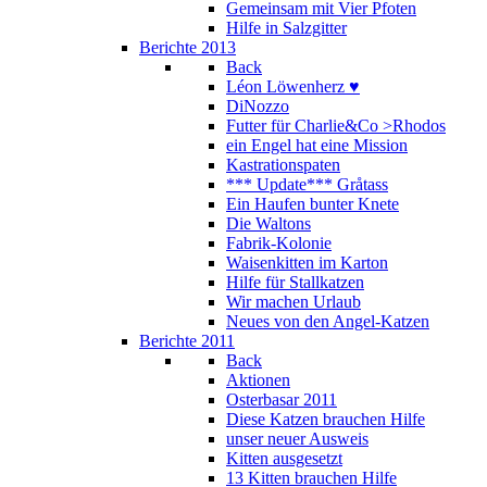
Gemeinsam mit Vier Pfoten
Hilfe in Salzgitter
Berichte 2013
Back
Léon Löwenherz ♥
DiNozzo
Futter für Charlie&Co >Rhodos
ein Engel hat eine Mission
Kastrationspaten
*** Update*** Gråtass
Ein Haufen bunter Knete
Die Waltons
Fabrik-Kolonie
Waisenkitten im Karton
Hilfe für Stallkatzen
Wir machen Urlaub
Neues von den Angel-Katzen
Berichte 2011
Back
Aktionen
Osterbasar 2011
Diese Katzen brauchen Hilfe
unser neuer Ausweis
Kitten ausgesetzt
13 Kitten brauchen Hilfe