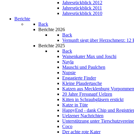
Jahresrückblick 2012
Jahresrückblick 2011
Jahresrückblick 2010
Berichte
Back
Berichte 2026
Back
Vernunft siegt über Herzschmerz: 12 K
Berichte 2025
Back
Waisenkater Max und Joschi
Nayla
Mauschi und Paulchen
Nupsie
Engagierte Finder
Kleine Plaudertasche
Katzen aus Mecklenburg Vorpommer
20 Jahre Fressnapf Uelzen
Kitten in Schraubgläsern erstickt
Katze in Tüte
HappyEnd - dank Chip und Registrie
Uelzener Nachrichten
Unterstützung unter Tierschutzverein
Coco
Der achte rote Kater