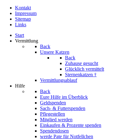
Kontakt
Impressum
Sitemap
Links
Start
Vermittlung
Back
Unsere Katzen
Back
Zuhause gesucht
Glücklich vermittelt
Sternenkatzen †
Vermittlungsablauf
Hilfe
Back
Eure Hilfe im Überblick
Geldspenden
Sach- & Futterspenden
Pflegestellen
Mitglied werden
Einkaufen & Prozente spenden
Spendendosen
werde Pate für Notfellchen