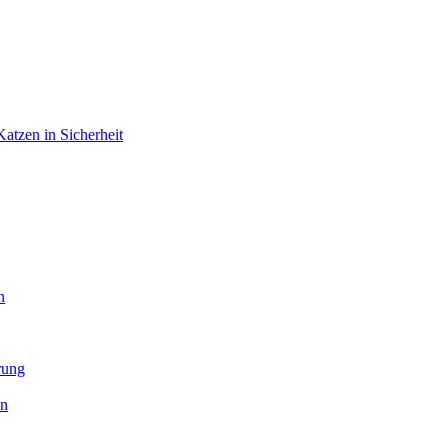
atzen in Sicherheit
n
rung
en