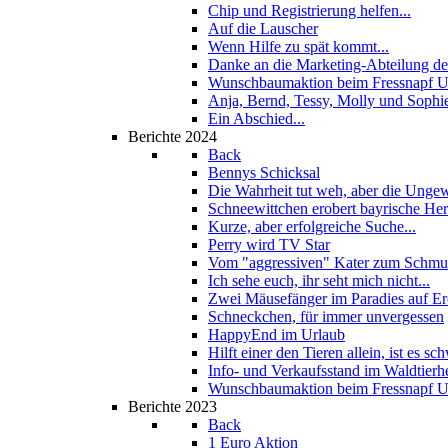
Chip und Registrierung helfen...
Auf die Lauscher
Wenn Hilfe zu spät kommt...
Danke an die Marketing-Abteilung de
Wunschbaumaktion beim Fressnapf U
Anja, Bernd, Tessy, Molly und Sophi
Ein Abschied...
Berichte 2024
Back
Bennys Schicksal
Die Wahrheit tut weh, aber die Unge
Schneewittchen erobert bayrische He
Kurze, aber erfolgreiche Suche...
Perry wird TV Star
Vom "aggressiven" Kater zum Schmus
Ich sehe euch, ihr seht mich nicht...
Zwei Mäusefänger im Paradies auf E
Schneckchen, für immer unvergessen
HappyEnd im Urlaub
Hilft einer den Tieren allein, ist es sch
Info- und Verkaufsstand im Waldtierh
Wunschbaumaktion beim Fressnapf U
Berichte 2023
Back
1 Euro Aktion