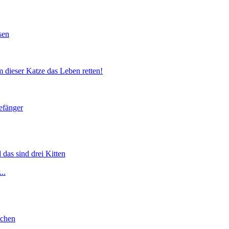
sen
 dieser Katze das Leben retten!
efänger
 das sind drei Kitten
..
lchen