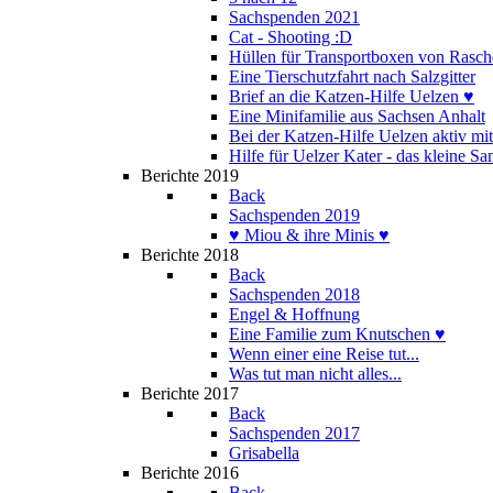
Sachspenden 2021
Cat - Shooting :D
Hüllen für Transportboxen von Rasch
Eine Tierschutzfahrt nach Salzgitter
Brief an die Katzen-Hilfe Uelzen ♥
Eine Minifamilie aus Sachsen Anhalt
Bei der Katzen-Hilfe Uelzen aktiv mi
Hilfe für Uelzer Kater - das kleine S
Berichte 2019
Back
Sachspenden 2019
♥ Miou & ihre Minis ♥
Berichte 2018
Back
Sachspenden 2018
Engel & Hoffnung
Eine Familie zum Knutschen ♥
Wenn einer eine Reise tut...
Was tut man nicht alles...
Berichte 2017
Back
Sachspenden 2017
Grisabella
Berichte 2016
Back