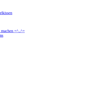
elkissen
t machen =^..^=
ams