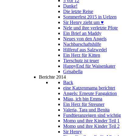
5 vor 12
Danke!
Die letzte Reise
Sommerfest 2015 in Uelzen
Sir Henry zieht um ♥
Nele und ihre verletzte Pfote
Ein Brief an Maddy
Neues von den Angels
Nachbarschaftshilfe
Hilferuf aus Salzwedel
Ein Herz für Kitten
Tierschutz ist teuer
HappyEnd für Waisenkater
Grisabella
Berichte 2014
Back
eine Katzenmama berichtet
Angels: Erneute Fangaktion
Miau, ich bin Emma
Ein Herz für Streuner
Valeria, Tara und Benita
Fundtieranzeigen sind wichtig
Momo und ihre Kinder Teil 1
Momo und ihre Kinder Teil 2
Sir Henry