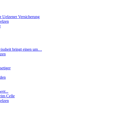
r Uelzener Versicherung
elzen
e
wissheit bringt einen um…
rzen
etiger
rden
wer...
eim Celle
elzen