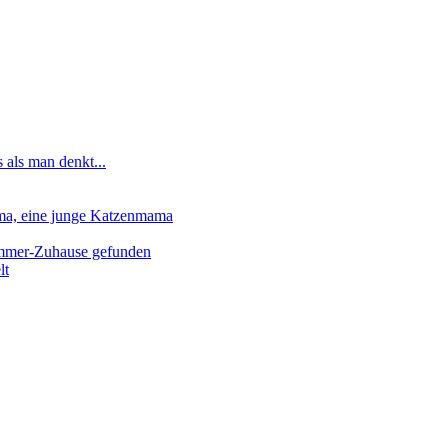
 als man denkt...
lma, eine junge Katzenmama
-Immer-Zuhause gefunden
lt