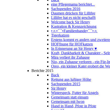
eine Pflegemama berichtet...
Sachspenden 2016
Daumen drücken für Lillifee
Lillifee hat es nicht geschafft
Welcome back Sir Henry
Kastration & Kennzeichnung
•☼•´¯`•Familienbande•´¯`•☼
Tigerkatzen
Erstens kommt es anders und zweitens
HOFfnung für HOFkatzen
In Erinnerung an Sir Henry ♥
Kraft, Dankbarkeit & Charakter - Se
Mira verliert ihr Zuhause
Nio, ein Zuhause verloren - ein Für
Oreo, ein kleiner Kater erobert die We
Berichte 2015
Back
Rettung aus luftiger Höhe
Sachspenden 2015
Sir Henry
Winterspeck, Futter für Angels
Gemeinsam statt einsam
Gemeinsam mit Iwon
Hand in Hand, Pfote in Pfote