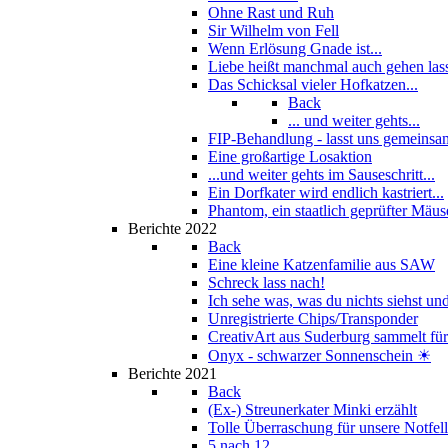
Ohne Rast und Ruh
Sir Wilhelm von Fell
Wenn Erlösung Gnade ist...
Liebe heißt manchmal auch gehen las
Das Schicksal vieler Hofkatzen...
Back
... und weiter gehts...
FIP-Behandlung - lasst uns gemeinsam
Eine großartige Losaktion
...und weiter gehts im Sauseschritt...
Ein Dorfkater wird endlich kastriert...
Phantom, ein staatlich geprüfter Mäus
Berichte 2022
Back
Eine kleine Katzenfamilie aus SAW
Schreck lass nach!
Ich sehe was, was du nichts siehst und
Unregistrierte Chips/Transponder
CreativArt aus Suderburg sammelt für.
Onyx - schwarzer Sonnenschein ☀
Berichte 2021
Back
(Ex-) Streunerkater Minki erzählt
Tolle Überraschung für unsere Notfel
5 nach 12