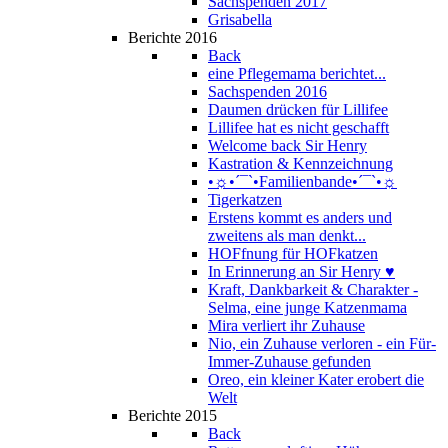
Sachspenden 2017
Grisabella
Berichte 2016
Back
eine Pflegemama berichtet...
Sachspenden 2016
Daumen drücken für Lillifee
Lillifee hat es nicht geschafft
Welcome back Sir Henry
Kastration & Kennzeichnung
•☼•´¯`•Familienbande•´¯`•☼
Tigerkatzen
Erstens kommt es anders und
zweitens als man denkt...
HOFfnung für HOFkatzen
In Erinnerung an Sir Henry ♥
Kraft, Dankbarkeit & Charakter -
Selma, eine junge Katzenmama
Mira verliert ihr Zuhause
Nio, ein Zuhause verloren - ein Für-
Immer-Zuhause gefunden
Oreo, ein kleiner Kater erobert die
Welt
Berichte 2015
Back