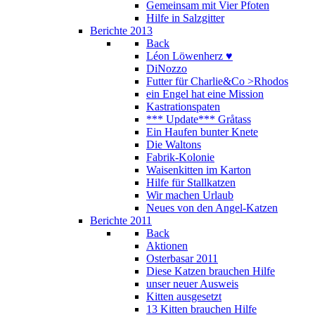
Gemeinsam mit Vier Pfoten
Hilfe in Salzgitter
Berichte 2013
Back
Léon Löwenherz ♥
DiNozzo
Futter für Charlie&Co >Rhodos
ein Engel hat eine Mission
Kastrationspaten
*** Update*** Gråtass
Ein Haufen bunter Knete
Die Waltons
Fabrik-Kolonie
Waisenkitten im Karton
Hilfe für Stallkatzen
Wir machen Urlaub
Neues von den Angel-Katzen
Berichte 2011
Back
Aktionen
Osterbasar 2011
Diese Katzen brauchen Hilfe
unser neuer Ausweis
Kitten ausgesetzt
13 Kitten brauchen Hilfe