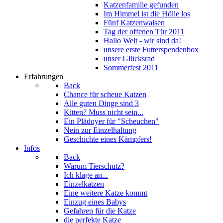
Katzenfamilie gefunden
Im Himmel ist die Hölle los
Fünf Katzenwaisen
Tag der offenen Tür 2011
Hallo Welt - wir sind da!
unsere erste Futterspendenbox
unser Glücksrad
Sommerfest 2011
Erfahrungen
Back
Chance für scheue Katzen
Alle guten Dinge sind 3
Kitten? Muss nicht sein...
Ein Plädoyer für "Scheuchen"
Nein zur Einzelhaltung
Geschichte eines Kämpfers!
Infos
Back
Warum Tierschutz?
Ich klage an...
Einzelkatzen
Eine weitere Katze kommt
Einzug eines Babys
Gefahren für die Katze
die perfekte Katze