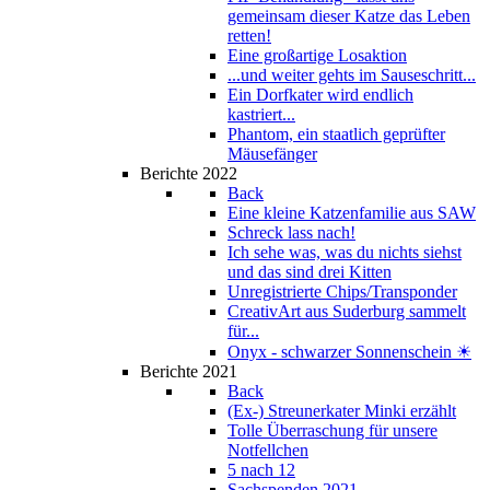
gemeinsam dieser Katze das Leben
retten!
Eine großartige Losaktion
...und weiter gehts im Sauseschritt...
Ein Dorfkater wird endlich
kastriert...
Phantom, ein staatlich geprüfter
Mäusefänger
Berichte 2022
Back
Eine kleine Katzenfamilie aus SAW
Schreck lass nach!
Ich sehe was, was du nichts siehst
und das sind drei Kitten
Unregistrierte Chips/Transponder
CreativArt aus Suderburg sammelt
für...
Onyx - schwarzer Sonnenschein ☀
Berichte 2021
Back
(Ex-) Streunerkater Minki erzählt
Tolle Überraschung für unsere
Notfellchen
5 nach 12
Sachspenden 2021