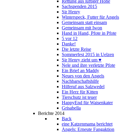
Rettung aus luftiger Höhe
Sachspenden 2015
Sir Henry
Winterspeck, Futter für Angels
Gemeinsam statt einsam
Gemeinsam mit Iwon
Hand in Hand, Pfote in Pfote
5 vor 12
Danke!
Die letzte Reise
Sommerfest 2015 in Uelzen
Sir Henry zieht um ♥
Nele und ihre verletzte Pfote
Ein Brief an Maddy
Neues von den Angels
Nachbarschaftshilfe
Hilferuf aus Salzwedel
Ein Herz für Kitten
Tierschutz ist teuer
HappyEnd für Waisenkater
Grisabella
Berichte 2014
Back
eine Katzenmama berichtet
Angels: Erneute Fangaktion