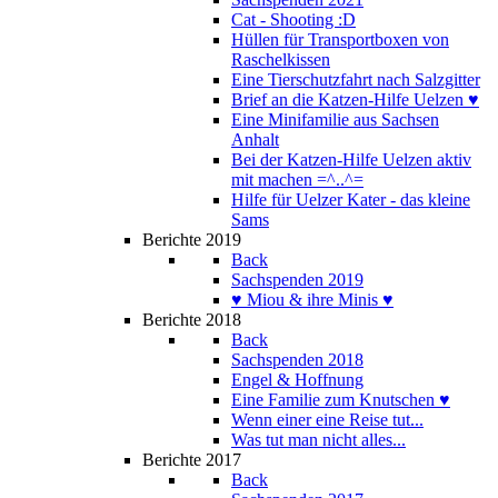
Cat - Shooting :D
Hüllen für Transportboxen von
Raschelkissen
Eine Tierschutzfahrt nach Salzgitter
Brief an die Katzen-Hilfe Uelzen ♥
Eine Minifamilie aus Sachsen
Anhalt
Bei der Katzen-Hilfe Uelzen aktiv
mit machen =^..^=
Hilfe für Uelzer Kater - das kleine
Sams
Berichte 2019
Back
Sachspenden 2019
♥ Miou & ihre Minis ♥
Berichte 2018
Back
Sachspenden 2018
Engel & Hoffnung
Eine Familie zum Knutschen ♥
Wenn einer eine Reise tut...
Was tut man nicht alles...
Berichte 2017
Back