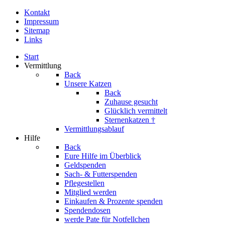
Kontakt
Impressum
Sitemap
Links
Start
Vermittlung
Back
Unsere Katzen
Back
Zuhause gesucht
Glücklich vermittelt
Sternenkatzen †
Vermittlungsablauf
Hilfe
Back
Eure Hilfe im Überblick
Geldspenden
Sach- & Futterspenden
Pflegestellen
Mitglied werden
Einkaufen & Prozente spenden
Spendendosen
werde Pate für Notfellchen