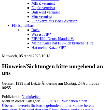
MIEZ vermisst
Duplo vermisst
Bali wird vermisst
Vito vermisst
Fundkatze aus Bad Bevensen
FIP ist heilbar!
Back
Was ist FIP?
FIP-Hilfe-Deutschland e.V.
Meine Katze hat FIP - ich brauche Hilfe
Hat meine Katze FIP?
Mittwoch, 05 April 2023 10:18
Hinweise/Sichtungen bitte umgehend an
uns
Gelesen
1399
mal
Letzte Änderung am Montag, 24 April 2023
06:55
Publiziert in
Neuigkeiten
Mehr in dieser Kategorie:
« UPDATE Wir haben einen
Übernahmeverein für Brrrie gefunden und er konnte bereits
umziehen. Nun wird dort sein Blutzuckerspiegel eingestellt.