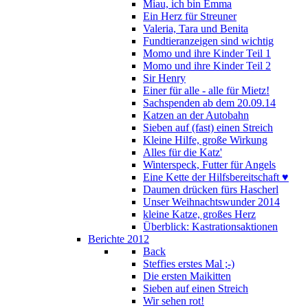
Miau, ich bin Emma
Ein Herz für Streuner
Valeria, Tara und Benita
Fundtieranzeigen sind wichtig
Momo und ihre Kinder Teil 1
Momo und ihre Kinder Teil 2
Sir Henry
Einer für alle - alle für Mietz!
Sachspenden ab dem 20.09.14
Katzen an der Autobahn
Sieben auf (fast) einen Streich
Kleine Hilfe, große Wirkung
Alles für die Katz'
Winterspeck, Futter für Angels
Eine Kette der Hilfsbereitschaft ♥
Daumen drücken fürs Hascherl
Unser Weihnachtswunder 2014
kleine Katze, großes Herz
Überblick: Kastrationsaktionen
Berichte 2012
Back
Steffies erstes Mal ;-)
Die ersten Maikitten
Sieben auf einen Streich
Wir sehen rot!