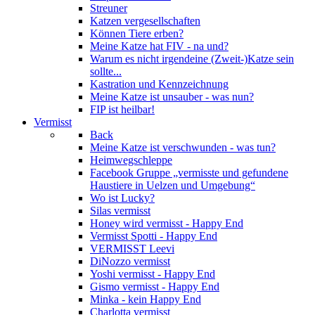
Streuner
Katzen vergesellschaften
Können Tiere erben?
Meine Katze hat FIV - na und?
Warum es nicht irgendeine (Zweit-)Katze sein
sollte...
Kastration und Kennzeichnung
Meine Katze ist unsauber - was nun?
FIP ist heilbar!
Vermisst
Back
Meine Katze ist verschwunden - was tun?
Heimwegschleppe
Facebook Gruppe „vermisste und gefundene
Haustiere in Uelzen und Umgebung“
Wo ist Lucky?
Silas vermisst
Honey wird vermisst - Happy End
Vermisst Spotti - Happy End
VERMISST Leevi
DiNozzo vermisst
Yoshi vermisst - Happy End
Gismo vermisst - Happy End
Minka - kein Happy End
Charlotta vermisst