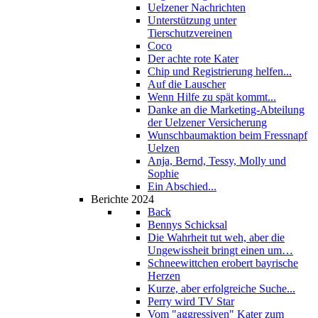
Uelzener Nachrichten
Unterstützung unter
Tierschutzvereinen
Coco
Der achte rote Kater
Chip und Registrierung helfen...
Auf die Lauscher
Wenn Hilfe zu spät kommt...
Danke an die Marketing-Abteilung
der Uelzener Versicherung
Wunschbaumaktion beim Fressnapf
Uelzen
Anja, Bernd, Tessy, Molly und
Sophie
Ein Abschied...
Berichte 2024
Back
Bennys Schicksal
Die Wahrheit tut weh, aber die
Ungewissheit bringt einen um…
Schneewittchen erobert bayrische
Herzen
Kurze, aber erfolgreiche Suche...
Perry wird TV Star
Vom "aggressiven" Kater zum