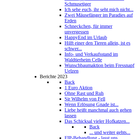
Schmusetiger
Ich sehe euch, ihr seht mich nicht...
Zwei Mäusefänger im Paradies auf
Erden
Schneckchen, für immer
unvergessen
HappyEnd im Urlaub
Hilft einer den Tieren allein, ist es
schwer...
Info- und Verkaufsstand im
Waldtierheim Celle
Wunschbaumaktion beim Fressnapf
Uelzen
Berichte 2023
Back
1 Euro Aktion
Ohne Rast und Ruh
Sir Wilhelm von Fell
Wenn Erlösung Gnade ist...
Liebe heißt manchmal auch gehen
lassen
Das Schicksal vieler Hofkatzen...
Back
... und weiter gehts...
FIP-Behandlung - lasst uns