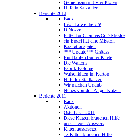
Gemeinsam mit Vier Pfoten
Hilfe in Salzgitter
Berichte 2013
Back
Léon Löwenherz ♥
DiNozzo
Futter für Charlie&Co >Rhodos
ein Engel hat eine Mission
Kastrationspaten
*** Update*** Gråtass
Ein Haufen bunter Knete
Die Waltons
Fabrik-Kolonie
Waisenkitten im Karton
Hilfe für Stallkatzen
Wir machen Urlaub
Neues von den Angel-Katzen
Berichte 2011
Back
Aktionen
Osterbasar 2011
Diese Katzen brauchen Hilfe
unser neuer Ausweis
Kitten ausgesetzt
13 Kitten brauchen Hilfe