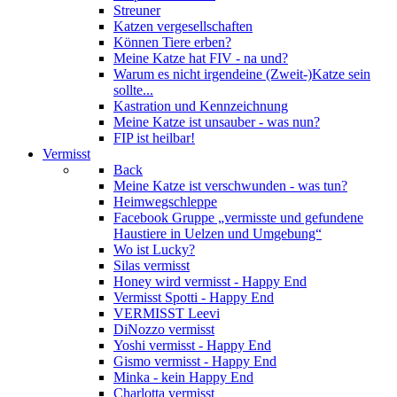
Streuner
Katzen vergesellschaften
Können Tiere erben?
Meine Katze hat FIV - na und?
Warum es nicht irgendeine (Zweit-)Katze sein
sollte...
Kastration und Kennzeichnung
Meine Katze ist unsauber - was nun?
FIP ist heilbar!
Vermisst
Back
Meine Katze ist verschwunden - was tun?
Heimwegschleppe
Facebook Gruppe „vermisste und gefundene
Haustiere in Uelzen und Umgebung“
Wo ist Lucky?
Silas vermisst
Honey wird vermisst - Happy End
Vermisst Spotti - Happy End
VERMISST Leevi
DiNozzo vermisst
Yoshi vermisst - Happy End
Gismo vermisst - Happy End
Minka - kein Happy End
Charlotta vermisst