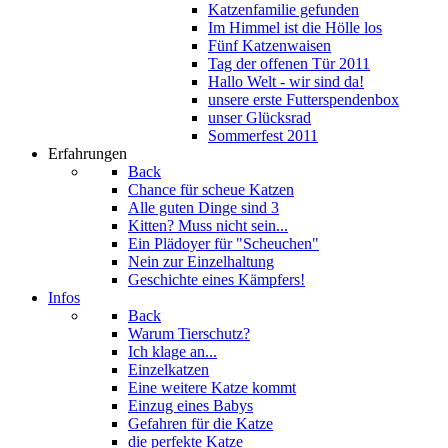
Katzenfamilie gefunden
Im Himmel ist die Hölle los
Fünf Katzenwaisen
Tag der offenen Tür 2011
Hallo Welt - wir sind da!
unsere erste Futterspendenbox
unser Glücksrad
Sommerfest 2011
Erfahrungen
Back
Chance für scheue Katzen
Alle guten Dinge sind 3
Kitten? Muss nicht sein...
Ein Plädoyer für "Scheuchen"
Nein zur Einzelhaltung
Geschichte eines Kämpfers!
Infos
Back
Warum Tierschutz?
Ich klage an...
Einzelkatzen
Eine weitere Katze kommt
Einzug eines Babys
Gefahren für die Katze
die perfekte Katze