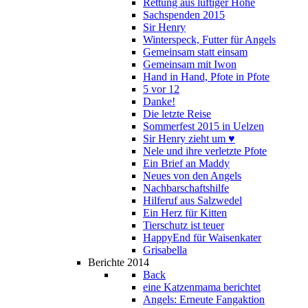
Rettung aus luftiger Höhe
Sachspenden 2015
Sir Henry
Winterspeck, Futter für Angels
Gemeinsam statt einsam
Gemeinsam mit Iwon
Hand in Hand, Pfote in Pfote
5 vor 12
Danke!
Die letzte Reise
Sommerfest 2015 in Uelzen
Sir Henry zieht um ♥
Nele und ihre verletzte Pfote
Ein Brief an Maddy
Neues von den Angels
Nachbarschaftshilfe
Hilferuf aus Salzwedel
Ein Herz für Kitten
Tierschutz ist teuer
HappyEnd für Waisenkater
Grisabella
Berichte 2014
Back
eine Katzenmama berichtet
Angels: Erneute Fangaktion