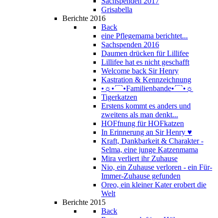
Sachspenden 2017
Grisabella
Berichte 2016
Back
eine Pflegemama berichtet...
Sachspenden 2016
Daumen drücken für Lillifee
Lillifee hat es nicht geschafft
Welcome back Sir Henry
Kastration & Kennzeichnung
•☼•´¯`•Familienbande•´¯`•☼
Tigerkatzen
Erstens kommt es anders und
zweitens als man denkt...
HOFfnung für HOFkatzen
In Erinnerung an Sir Henry ♥
Kraft, Dankbarkeit & Charakter -
Selma, eine junge Katzenmama
Mira verliert ihr Zuhause
Nio, ein Zuhause verloren - ein Für-
Immer-Zuhause gefunden
Oreo, ein kleiner Kater erobert die
Welt
Berichte 2015
Back