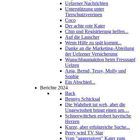
Uelzener Nachrichten
Unterstützung unter
Tierschutzvereinen
Coco
Der achte rote Kater
Chip und Registrierung helfen...
Auf die Lauscher
Wenn Hilfe zu spät kommt...
Danke an die Marketing-Abteilung
der Uelzener Versicherung
Wunschbaumaktion beim Fressnapf
Uelzen
Anja, Bernd, Tessy, Molly und
Sophie
Ein Abschied...
Berichte 2024
Back
Bennys Schicksal
Die Wahrheit tut weh, aber die
Ungewissheit bringt einen um…
Schneewittchen erobert bayrische
Herzen
Kurze, aber erfolgreiche Suche...
Perry wird TV Star
Vom "aggressiven" Kater zum