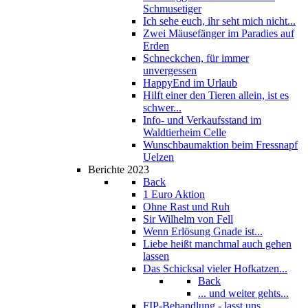
Schmusetiger
Ich sehe euch, ihr seht mich nicht...
Zwei Mäusefänger im Paradies auf
Erden
Schneckchen, für immer
unvergessen
HappyEnd im Urlaub
Hilft einer den Tieren allein, ist es
schwer...
Info- und Verkaufsstand im
Waldtierheim Celle
Wunschbaumaktion beim Fressnapf
Uelzen
Berichte 2023
Back
1 Euro Aktion
Ohne Rast und Ruh
Sir Wilhelm von Fell
Wenn Erlösung Gnade ist...
Liebe heißt manchmal auch gehen
lassen
Das Schicksal vieler Hofkatzen...
Back
... und weiter gehts...
FIP-Behandlung - lasst uns