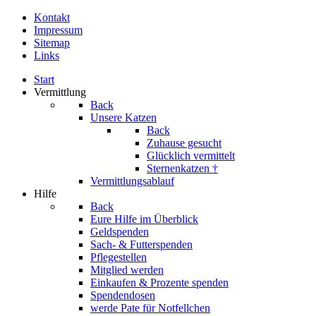
Kontakt
Impressum
Sitemap
Links
Start
Vermittlung
Back
Unsere Katzen
Back
Zuhause gesucht
Glücklich vermittelt
Sternenkatzen †
Vermittlungsablauf
Hilfe
Back
Eure Hilfe im Überblick
Geldspenden
Sach- & Futterspenden
Pflegestellen
Mitglied werden
Einkaufen & Prozente spenden
Spendendosen
werde Pate für Notfellchen