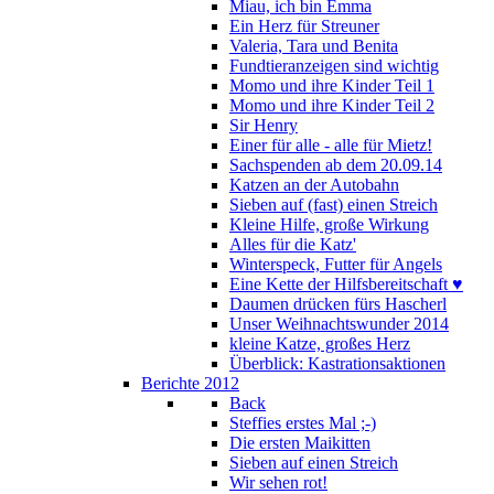
Miau, ich bin Emma
Ein Herz für Streuner
Valeria, Tara und Benita
Fundtieranzeigen sind wichtig
Momo und ihre Kinder Teil 1
Momo und ihre Kinder Teil 2
Sir Henry
Einer für alle - alle für Mietz!
Sachspenden ab dem 20.09.14
Katzen an der Autobahn
Sieben auf (fast) einen Streich
Kleine Hilfe, große Wirkung
Alles für die Katz'
Winterspeck, Futter für Angels
Eine Kette der Hilfsbereitschaft ♥
Daumen drücken fürs Hascherl
Unser Weihnachtswunder 2014
kleine Katze, großes Herz
Überblick: Kastrationsaktionen
Berichte 2012
Back
Steffies erstes Mal ;-)
Die ersten Maikitten
Sieben auf einen Streich
Wir sehen rot!