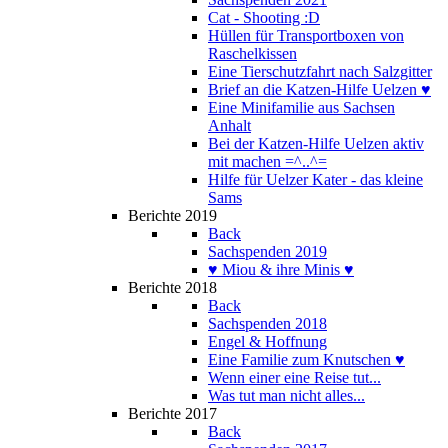
Cat - Shooting :D
Hüllen für Transportboxen von
Raschelkissen
Eine Tierschutzfahrt nach Salzgitter
Brief an die Katzen-Hilfe Uelzen ♥
Eine Minifamilie aus Sachsen
Anhalt
Bei der Katzen-Hilfe Uelzen aktiv
mit machen =^..^=
Hilfe für Uelzer Kater - das kleine
Sams
Berichte 2019
Back
Sachspenden 2019
♥ Miou & ihre Minis ♥
Berichte 2018
Back
Sachspenden 2018
Engel & Hoffnung
Eine Familie zum Knutschen ♥
Wenn einer eine Reise tut...
Was tut man nicht alles...
Berichte 2017
Back