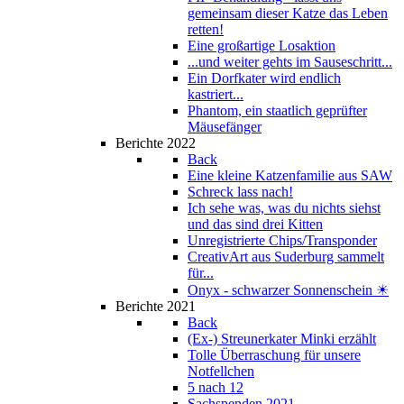
gemeinsam dieser Katze das Leben
retten!
Eine großartige Losaktion
...und weiter gehts im Sauseschritt...
Ein Dorfkater wird endlich
kastriert...
Phantom, ein staatlich geprüfter
Mäusefänger
Berichte 2022
Back
Eine kleine Katzenfamilie aus SAW
Schreck lass nach!
Ich sehe was, was du nichts siehst
und das sind drei Kitten
Unregistrierte Chips/Transponder
CreativArt aus Suderburg sammelt
für...
Onyx - schwarzer Sonnenschein ☀
Berichte 2021
Back
(Ex-) Streunerkater Minki erzählt
Tolle Überraschung für unsere
Notfellchen
5 nach 12
Sachspenden 2021