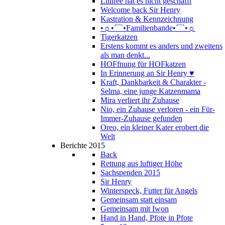
Lillifee hat es nicht geschafft
Welcome back Sir Henry
Kastration & Kennzeichnung
•☼•´¯`•Familienbande•´¯`•☼
Tigerkatzen
Erstens kommt es anders und zweitens
als man denkt...
HOFfnung für HOFkatzen
In Erinnerung an Sir Henry ♥
Kraft, Dankbarkeit & Charakter -
Selma, eine junge Katzenmama
Mira verliert ihr Zuhause
Nio, ein Zuhause verloren - ein Für-
Immer-Zuhause gefunden
Oreo, ein kleiner Kater erobert die
Welt
Berichte 2015
Back
Rettung aus luftiger Höhe
Sachspenden 2015
Sir Henry
Winterspeck, Futter für Angels
Gemeinsam statt einsam
Gemeinsam mit Iwon
Hand in Hand, Pfote in Pfote