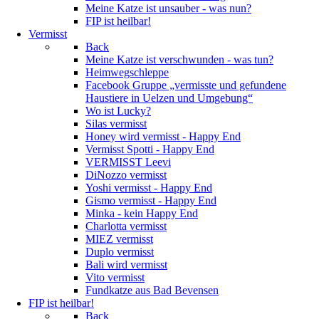
Meine Katze ist unsauber - was nun?
FIP ist heilbar!
Vermisst
Back
Meine Katze ist verschwunden - was tun?
Heimwegschleppe
Facebook Gruppe „vermisste und gefundene
Haustiere in Uelzen und Umgebung“
Wo ist Lucky?
Silas vermisst
Honey wird vermisst - Happy End
Vermisst Spotti - Happy End
VERMISST Leevi
DiNozzo vermisst
Yoshi vermisst - Happy End
Gismo vermisst - Happy End
Minka - kein Happy End
Charlotta vermisst
MIEZ vermisst
Duplo vermisst
Bali wird vermisst
Vito vermisst
Fundkatze aus Bad Bevensen
FIP ist heilbar!
Back