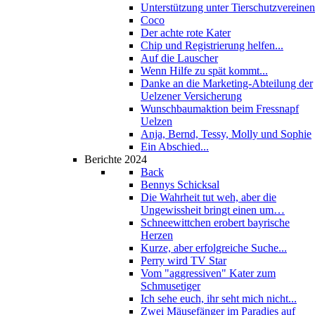
Unterstützung unter Tierschutzvereinen
Coco
Der achte rote Kater
Chip und Registrierung helfen...
Auf die Lauscher
Wenn Hilfe zu spät kommt...
Danke an die Marketing-Abteilung der
Uelzener Versicherung
Wunschbaumaktion beim Fressnapf
Uelzen
Anja, Bernd, Tessy, Molly und Sophie
Ein Abschied...
Berichte 2024
Back
Bennys Schicksal
Die Wahrheit tut weh, aber die
Ungewissheit bringt einen um…
Schneewittchen erobert bayrische
Herzen
Kurze, aber erfolgreiche Suche...
Perry wird TV Star
Vom "aggressiven" Kater zum
Schmusetiger
Ich sehe euch, ihr seht mich nicht...
Zwei Mäusefänger im Paradies auf