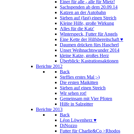
Einer für alle - alle für Mietz!
Sachspenden ab dem 20.09.14
Katzen an der Autobahn
Sieben auf (fast) einen Streich
Kleine Hilfe, große Wirkung
Alles für die Katz'
Winterspeck, Futter für Angels
Eine Kette der Hilfsbereitschaft ♥
Daumen drücken fürs Hascherl
Unser Weihnachtswunder 2014
kleine Katze, großes Herz
Überblick: Kastrationsaktionen
Berichte 2012
Back
Steffies erstes Mal ;-)
Die ersten Maikitten
Sieben auf einen Streich
Wir sehen rot!
Gemeinsam mit Vier Pfoten
Hilfe in Salzgitter
Berichte 2013
Back
Léon Löwenherz ♥
DiNozzo
Futter für Charlie&Co >Rhodos