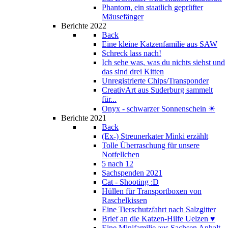
Phantom, ein staatlich geprüfter
Mäusefänger
Berichte 2022
Back
Eine kleine Katzenfamilie aus SAW
Schreck lass nach!
Ich sehe was, was du nichts siehst und
das sind drei Kitten
Unregistrierte Chips/Transponder
CreativArt aus Suderburg sammelt
für...
Onyx - schwarzer Sonnenschein ☀
Berichte 2021
Back
(Ex-) Streunerkater Minki erzählt
Tolle Überraschung für unsere
Notfellchen
5 nach 12
Sachspenden 2021
Cat - Shooting :D
Hüllen für Transportboxen von
Raschelkissen
Eine Tierschutzfahrt nach Salzgitter
Brief an die Katzen-Hilfe Uelzen ♥
Eine Minifamilie aus Sachsen Anhalt