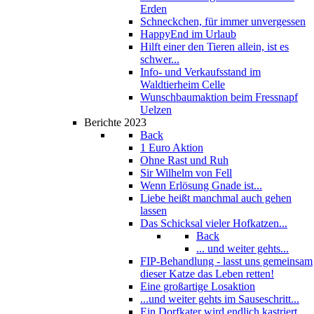
Erden
Schneckchen, für immer unvergessen
HappyEnd im Urlaub
Hilft einer den Tieren allein, ist es
schwer...
Info- und Verkaufsstand im
Waldtierheim Celle
Wunschbaumaktion beim Fressnapf
Uelzen
Berichte 2023
Back
1 Euro Aktion
Ohne Rast und Ruh
Sir Wilhelm von Fell
Wenn Erlösung Gnade ist...
Liebe heißt manchmal auch gehen
lassen
Das Schicksal vieler Hofkatzen...
Back
... und weiter gehts...
FIP-Behandlung - lasst uns gemeinsam
dieser Katze das Leben retten!
Eine großartige Losaktion
...und weiter gehts im Sauseschritt...
Ein Dorfkater wird endlich kastriert...