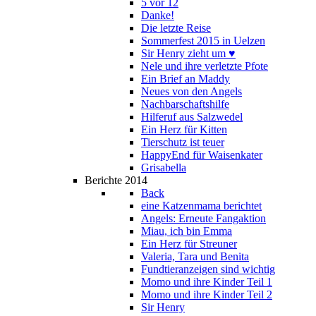
5 vor 12
Danke!
Die letzte Reise
Sommerfest 2015 in Uelzen
Sir Henry zieht um ♥
Nele und ihre verletzte Pfote
Ein Brief an Maddy
Neues von den Angels
Nachbarschaftshilfe
Hilferuf aus Salzwedel
Ein Herz für Kitten
Tierschutz ist teuer
HappyEnd für Waisenkater
Grisabella
Berichte 2014
Back
eine Katzenmama berichtet
Angels: Erneute Fangaktion
Miau, ich bin Emma
Ein Herz für Streuner
Valeria, Tara und Benita
Fundtieranzeigen sind wichtig
Momo und ihre Kinder Teil 1
Momo und ihre Kinder Teil 2
Sir Henry