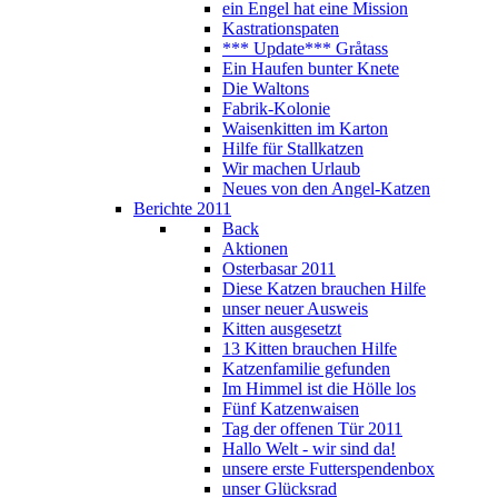
ein Engel hat eine Mission
Kastrationspaten
*** Update*** Gråtass
Ein Haufen bunter Knete
Die Waltons
Fabrik-Kolonie
Waisenkitten im Karton
Hilfe für Stallkatzen
Wir machen Urlaub
Neues von den Angel-Katzen
Berichte 2011
Back
Aktionen
Osterbasar 2011
Diese Katzen brauchen Hilfe
unser neuer Ausweis
Kitten ausgesetzt
13 Kitten brauchen Hilfe
Katzenfamilie gefunden
Im Himmel ist die Hölle los
Fünf Katzenwaisen
Tag der offenen Tür 2011
Hallo Welt - wir sind da!
unsere erste Futterspendenbox
unser Glücksrad