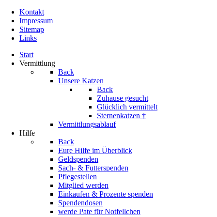
Kontakt
Impressum
Sitemap
Links
Start
Vermittlung
Back
Unsere Katzen
Back
Zuhause gesucht
Glücklich vermittelt
Sternenkatzen †
Vermittlungsablauf
Hilfe
Back
Eure Hilfe im Überblick
Geldspenden
Sach- & Futterspenden
Pflegestellen
Mitglied werden
Einkaufen & Prozente spenden
Spendendosen
werde Pate für Notfellchen